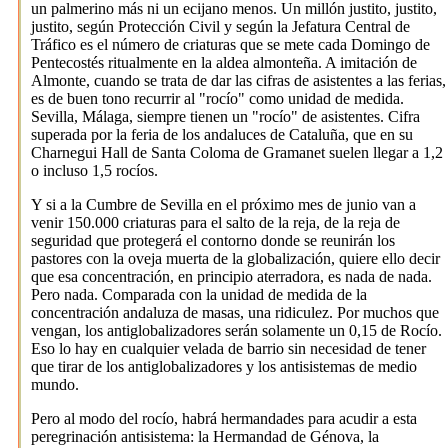
un palmerino más ni un ecijano menos. Un millón justito, justito,
justito, según Protección Civil y según la Jefatura Central de
Tráfico es el número de criaturas que se mete cada Domingo de
Pentecostés ritualmente en la aldea almonteña. A imitación de
Almonte, cuando se trata de dar las cifras de asistentes a las ferias,
es de buen tono recurrir al "rocío" como unidad de medida.
Sevilla, Málaga, siempre tienen un "rocío" de asistentes. Cifra
superada por la feria de los andaluces de Cataluña, que en su
Charnegui Hall de Santa Coloma de Gramanet suelen llegar a 1,2
o incluso 1,5 rocíos.
Y si a la Cumbre de Sevilla en el próximo mes de junio van a
venir 150.000 criaturas para el salto de la reja, de la reja de
seguridad que protegerá el contorno donde se reunirán los
pastores con la oveja muerta de la globalización, quiere ello decir
que esa concentración, en principio aterradora, es nada de nada.
Pero nada. Comparada con la unidad de medida de la
concentración andaluza de masas, una ridiculez. Por muchos que
vengan, los antiglobalizadores serán solamente un 0,15 de Rocío.
Eso lo hay en cualquier velada de barrio sin necesidad de tener
que tirar de los antiglobalizadores y los antisistemas de medio
mundo.
Pero al modo del rocío, habrá hermandades para acudir a esta
peregrinación antisistema: la Hermandad de Génova, la