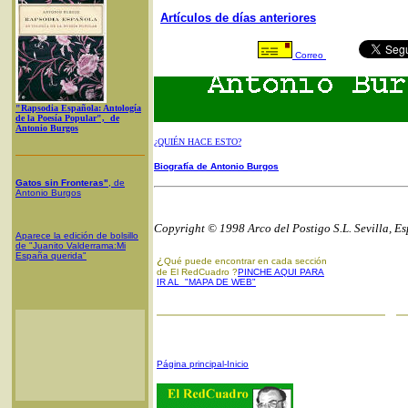
Artículos de días anteriores
Correo
"Rapsodia Española: Antología
de la Poesía Popular", de
Antonio Burgos
¿QUIÉN HACE ESTO?
Biografía de Antonio Burgos
Gatos sin Fronteras"
, de
Antonio Burgos
Copyright © 1998 Arco del Postigo S.L. Sevilla, E
Aparece la edición de bolsillo
de "Juanito Valderrama:Mi
España querida"
¿
Qué puede encontrar en cada sección
de El RedCuadro ?
PINCHE AQUI PARA
IR AL "MAPA DE WEB"
Página principal-Inicio