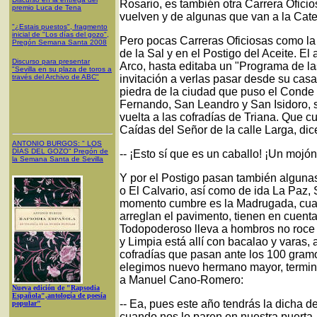
Rosario, es también otra Carrera Oficio
premio Luca de Tena
vuelven y de algunas que van a la Cate
"¿Estais puestos", fragmento
inicial de "Los días del gozo",
Pero pocas Carreras Oficiosas como la d
Pregón Semana Santa 2008
de la Sal y en el Postigo del Aceite. El
Discurso para presentar
Arco, hasta editaba un "Programa de l
"Sevilla en su plaza de toros a
través del Archivo de ABC"
invitación a verlas pasar desde su casa
piedra de la ciudad que puso el Conde
Fernando, San Leandro y San Isidoro, se
vuelta a las cofradías de Triana. Que c
Caídas del Señor de la calle Larga, di
ANTONIO BURGOS
: "
LOS
DÍAS DEL GOZO
"
Pregón de
-- ¡Esto sí que es un caballo! ¡Un mojó
la Semana Santa
de Sevilla
Y por el Postigo pasan también alguna
o El Calvario, así como de ida La Paz,
momento cumbre es la Madrugada, cua
arreglan el pavimento, tienen en cuenta 
Todopoderoso lleva a hombros no roce 
y Limpia está allí con bacalao y varas,
cofradías que pasan ante los 100 gra
elegimos nuevo hermano mayor, termina
a Manuel Cano-Romero:
Nueva edición de "Rapsodia
Española",antología de poesía
-- Ea, pues este año tendrás la dicha 
popular"
cuando nos lo paren en nuestra puerta..