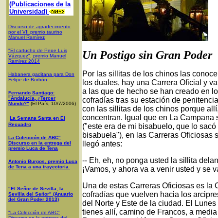
(Publicaciones de la
Universidad)
Discurso de agradecimiento
por el VII premio taurino
Manuel Ramíre
z
"El cartucho de Pepe Luis
Un Postigo sin Gran Poder
Vázquez", premio Manuel
Ramírez 2014
Por las sillitas de los chinos las cono
Habanera gaditana para Don
Felipe de Borbón
los duales, hay una Carrera Oficial y v
a las que de hecho se han creado en los
Fernando Santiago:
"Andalucía, ¿Tercer
cofradías tras su estación de penitenci
Mundo?"
(El País, 10/7/2006)
con las sillitas de los chinos porque al
concentran. Igual que en La Campana 
La Semana Santa en El
Recuadro
("este era de mi bisabuelo, que lo sacó
bisabuela"), en las Carreras Oficiosas s
La Colección de ABC"
llegó antes:
Discurso en la entrega del
premio Luca de Tena
-- Eh, eh, no ponga usted la sillita del
Antonio Burgos, premio Luca
de Tena a una trayectoria
¡Vamos, y ahora va a venir usted y se va
Una de estas Carreras Oficiosas es la C
"El Señor de Sevilla, la
cofradías que vuelven hacia los arcipre
Sevilla del Señor" (Anuario
del Gran Poder 2013)
del Norte y Este de la ciudad. El Lunes
tienes allí, camino de Francos, a media
"La Colección de ABC"
Discurso en la entrega del