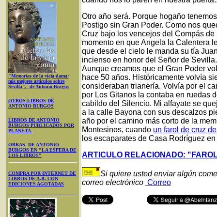
Otro año será. Porque hogaño tenemos
Postigo sin Gran Poder. Como nos qued
Cruz bajo los vencejos del Compás de 
momento en que Angela la Calentera le 
que desde el cielo le manda su tía Jua
incienso en honor del Señor de Sevilla
Aunque creamos que el Gran Poder volví
"Memorias de la vieja dama:
hace 50 años. Históricamente volvía si
mis mejores artículos sobre
consideraban trianería. Volvía por el 
Sevilla", de Antonio Burgos
por Los Gitanos la contaba en ruedas d
OTROS LIBROS DE
cabildo del Silencio. Mi alfayate se q
ANTONIO BURGOS
a la calle Bayona con sus descalzos pie
año por el camino más corto de la memor
LIBROS DE ANTONIO
BURGOS PUBLICADOS POR
Montesinos, cuando
un farol de cruz de
PLANETA
los escaparates de Casa Rodríguez en 
OBRAS DE ANTONIO
BURGOS EN "LA ESFERA DE
ARTICULO RELACIONADO: "FAROL
LOS LIBROS"
Si quiere usted enviar algún come
COMPRA POR INTERNET DE
LIBROS DE A.B. CON
correo electrónico
Correo
EDICIONES AGOTADAS