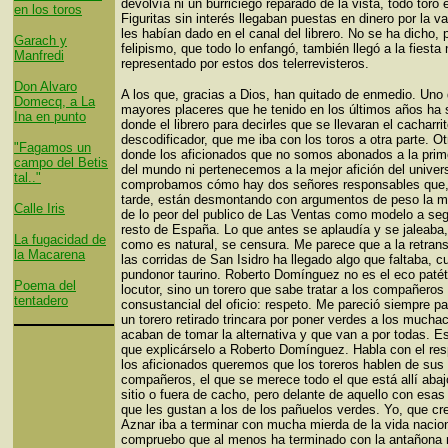
devolvía ni un burriciego reparado de la vista, todo toro 
en los toros
Figuritas sin interés llegaban puestas en dinero por la v
les habían dado en el canal del librero. No se ha dicho, 
Garach y
felipismo, que todo lo enfangó, también llegó a la fiesta 
Manfredi
representado por estos dos telerrevisteros.
Don Alvaro
A los que, gracias a Dios, han quitado de enmedio. Uno 
Domecq, a La
mayores placeres que he tenido en los últimos años ha 
Ina en punto
donde el librero para decirles que se llevaran el cacharri
descodificador, que me iba con los toros a otra parte. Ot
"Fagamos un
donde los aficionados que no somos abonados a la prim
campo del Betis
del mundo ni pertenecemos a la mejor afición del univer
tal.."
comprobamos cómo hay dos señores responsables que, 
tarde, están desmontando con argumentos de peso la mi
Calle Iris
de lo peor del publico de Las Ventas como modelo a segu
resto de España. Lo que antes se aplaudía y se jaleaba,
La fugacidad de
como es natural, se censura. Me parece que a la retran
la Macarena
las corridas de San Isidro ha llegado algo que faltaba, cu
pundonor taurino. Roberto Domínguez no es el eco patét
Poema del
locutor, sino un torero que sabe tratar a los compañeros
tentadero
consustancial del oficio: respeto. Me pareció siempre pa
un torero retirado trincara por poner verdes a los much
acaban de tomar la alternativa y que van a por todas. E
que explicárselo a Roberto Domínguez. Habla con el re
los aficionados queremos que los toreros hablen de sus
compañeros, el que se merece todo el que está allí abaj
sitio o fuera de cacho, pero delante de aquello con esa
que les gustan a los de los pañuelos verdes. Yo, que cr
Aznar iba a terminar con mucha mierda de la vida nacion
compruebo que al menos ha terminado con la antañona 