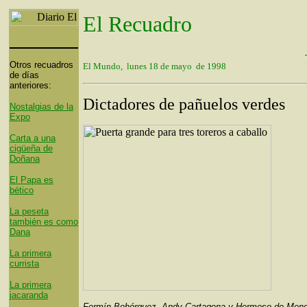
El Recuadro
Otros recuadros
El Mundo, lunes 18 de mayo de 1998
de días
anteriores:
Dictadores de pañuelos verdes
Nostalgias de la
Expo
Carta a una
cigüeña de
Doñana
El Papa es
bético
La peseta
también es como
Dana
La primera
currista
La primera
jacaranda
Fermín Bohórquez, Andy Cartagena y Hermoso de Mend