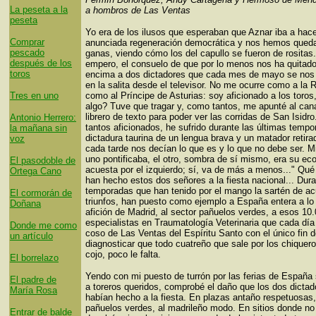
La peseta a la
a hombros de Las Ventas
peseta
Yo era de los ilusos que esperaban que Aznar iba a hace
Comprar
anunciada regeneración democrática y nos hemos qued
pescado
ganas, viendo cómo los del capullo se fueron de rositas
después de los
empero, el consuelo de que por lo menos nos ha quitad
toros
encima a dos dictadores que cada mes de mayo se nos
en la salita desde el televisor. No me ocurre como a la R
Tres en uno
como al Príncipe de Asturias: soy aficionado a los toro
algo? Tuve que tragar y, como tantos, me apunté al cana
librero de texto para poder ver las corridas de San Isidr
Antonio Herrero:
tantos aficionados, he sufrido durante las últimas tempo
la mañana sin
dictadura taurina de un lengua brava y un matador retira
voz
cada tarde nos decían lo que es y lo que no debe ser. Mi
uno pontificaba, el otro, sombra de sí mismo, era su eco
El pasodoble de
acuesta por el izquierdo; sí, va de más a menos..." Qué
Ortega Cano
han hecho estos dos señores a la fiesta nacional... Dura
temporadas que han tenido por el mango la sartén de ac
El cormorán de
triunfos, han puesto como ejemplo a España entera a lo 
Doñana
afición de Madrid, al sector pañuelos verdes, a esos 10
especialistas en Traumatología Veterinaria que cada día 
Donde me como
coso de Las Ventas del Espíritu Santo con el único fin 
un artículo
diagnosticar que todo cuatreño que sale por los chiquero
cojo, poco le falta.
El borrelazo
Yendo con mi puesto de turrón por las ferias de España
El padre de
a toreros queridos, comprobé el daño que los dos dictad
María Rosa
habían hecho a la fiesta. En plazas antaño respetuosas,
pañuelos verdes, al madrileño modo. En sitios donde no
Entrar de balde