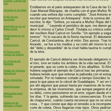
El perro "Canelo de
Cai"
Estábamos en el patio antequerano de la Casa de las 
Constato lo de Rato
Juan Manuel Blázquez, de charlita con el gran Muñoz R
cuando una señora dijo como cumplido: "José Antonio e
El día de los
escritor que tenemos en Antequera". Ante la sonrisa del
inocentes
escritor, le dije: "Señora, yo sacaría a Muñoz Rojas del 
municipal ..." Leyendo el periódico de ayer, me dieron g
Aragonés se va, el
Betis queda
decir lo mismo a Carlos Crivell. Titulaba su crónica sobr
del novillero Raúl Caricol en Sevilla: "Un ejemplo a segui
Barrionuevo en su
toreros". Yo lo sacaría de la fiesta nacional. El debutant
chalé
Caricol, de Constantina, dio el mitin. Dos avisos. Tras lo
llorando , se fue a los medios y se cortó allí mismo la co
El berrenchín
del "debú y despedida" de la cruel habla taurina lo cumpl
de la letra.
El Trono como
puesto de trabajo
El ejemplo de Caricol debería ser declarado obligatorio 
En el frente de
el toro, sino en todos los ámbitos de la vida nacional. E
Marbella
el petardo, que se corte la coleta. A los albañiles. Si Al
hubiera seguido el ejemplo de Caricol tras las primarias, 
Froilán de Omnium
Sanctorum
hubiera tenido ayer que entonar la palinodia con el esto
simulado. Por no haberse cortado a tiempo González la 
Real y Española
pasa lo que pasa en la cárcel de Guadalajara. Y así en 
por ahí algunos que pasan hasta por maestros de la med
Real Abuelazo
la empresa, de las inversiones, que aunque pegaron el 
su debú, como persistieron en el error, siguen dando el 
Hispanistas para
España
los días. Y la gente, sufriendo las consecuencias. En e
de chapuceros, cuánto cuesta reconocer que no se sirv
Zarrías es de
cosa... Y que conste que dejo el remedio a la incompete
Idígoras y Pachi
corte de coleta. Otros llegarían más lejos. Otros pediría