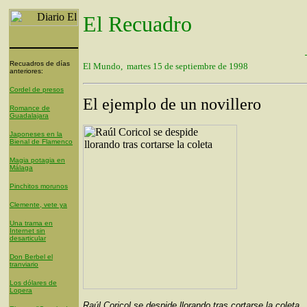
El Recuadro
Recuadros de días
El Mundo, martes 15 de septiembre de 1998
anteriores:
Cordel de presos
El ejemplo de un novillero
Romance de
Guadalajara
Japoneses en la
Bienal de Flamenco
Magia potagia en
Málaga
Pinchitos morunos
Clemente, vete ya
Una trama en
Internet sin
desarticular
Don Berbel el
tranviario
Los dólares de
Lopera
Raúl Coricol se despide llorando tras cortarse la coleta