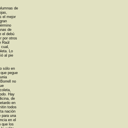
Columnas de
ojas,
s el mejor
 gran
término
anas de
e el debú
r por otros
e Raúl
 cual,
leta. Lo
ió al pie
no sólo en
l que pegue
munia
Borrell no
que
coleta,
todo. Hay
icina, de
petardo en
mitin todos
sta nación
e para una
ncia en el
n que los