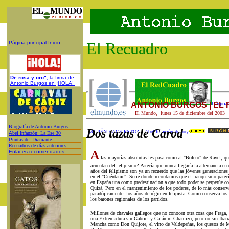
El Recuadro
Página principal-Inicio
De rosa y oro"
, la firma de
Antonio Burgos en ¡HOLA!
ANTONIO BURGOS | EL
Página 
El Mundo, lunes 15 de diciembre del 2003
Biografía de Antonio Burgos
Dos tazas de Carod
¿QUIÉN HACE ESTO?
Abel Infanzón de hoy
A
bel Infanzón: La Ese 30
P
untas del Diamante
Recuadros de días anteriores
Enlaces recomendados
A
las mayorías absolutas les pasa como al "Bolero" de Ravel, qu
acuerdan del felipismo? Parecía que nunca llegaría la alternancia en 
años del felipismo son ya un recuerdo que las jóvenes generaciones 
en el "Cuéntame". Serie donde recordamos que el franquismo parec
en España una como predestinación a que todo poder se perpetúe c
Quizá. Pero en el mantenimiento de los poderes, de lo más conserva
paradójicamente, los años de régimen felipista. Como conserva los
los barones regionales de los partidos.
Millones de chavales gallegos que no conocen otra cosa que Fraga
una Extremadura sin Gabriel y Galán ni Chamizo, pero no sin Ibarr
Mancha como Don Quijote, el vino de Valdepeñas, los quesos de M