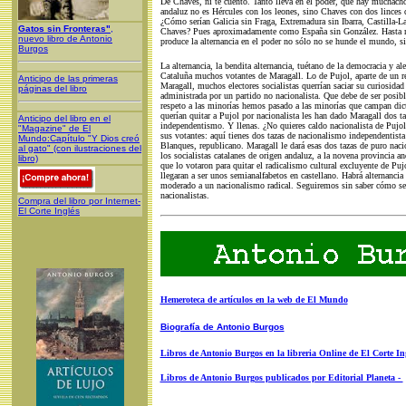
De Chaves, ni te cuento. Tanto lleva en el poder, que hay muchacho
andaluz no es Hércules con los leones, sino Chaves con dos linces 
¿Cómo serían Galicia sin Fraga, Extremadura sin Ibarra, Castilla-
Gatos sin Fronteras"
,
Chaves? Pues aproximadamente como España sin González. Hasta m
nuevo libro de Antonio
produce la alternancia en el poder no sólo no se hunde el mundo, sin
Burgos
La alternancia, la bendita alternancia, tuétano de la democracia y ale
Cataluña muchos votantes de Maragall. Lo de Pujol, aparte de un r
Anticipo de las primeras
Maragall, muchos electores socialistas querrían saciar su curiosida
páginas del libro
administrada por un partido no nacionalista. Que debe de ser posi
respeto a las minorías hemos pasado a las minorías que campan dict
querían quitar a Pujol por nacionalista les han dado Maragall dos 
Anticipo del libro en el
independentismo. Y llenas. ¿No quieres caldo nacionalista de Pujol
"Magazine" de El
sus votantes: aquí tienes dos tazas de nacionalismo independentist
Mundo:Capítulo "Y Dios creó
Blanques, republicano. Maragall le dará esas dos tazas de puro naci
al gato" (con ilustraciones del
los socialistas catalanes de origen andaluz, a la novena provincia a
libro)
que lo votaron para quitar el radicalismo cultural excluyente de Puj
llegaran a ser unos semianalfabetos en castellano. Habrá alternanci
moderado a un nacionalismo radical. Seguiremos sin saber cómo se
nacionalistas.
Compra del libro por Internet-
El Corte Inglés
Hemeroteca de artículos en la web de El Mundo
Biografía de Antonio Burgos
Libros de Antonio Burgos en la libreria Online de El Corte In
Libros de Antonio Burgos publicados por Editorial Planeta -