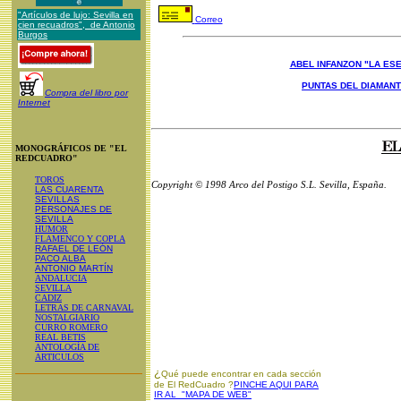
"Artículos de lujo: Sevilla en
Correo
cien recuadros", de Antonio
Burgos
ABEL INFANZON "LA ESE
PUNTAS DEL DIAMAN
Compra del libro por
Internet
MONOGRÁFICOS DE "EL
REDCUADRO"
TOROS
Copyright © 1998 Arco del Postigo S.L. Sevilla, España.
LAS CUARENTA
SEVILLAS
PERSONAJES DE
SEVILLA
HUMOR
FLAMENCO Y COPLA
RAFAEL DE LEÓN
PACO ALBA
ANTONIO MARTÍN
ANDALUCIA
SEVILLA
CADIZ
LETRAS DE CARNAVAL
NOSTALGIARIO
CURRO ROMERO
REAL BETIS
ANTOLOGÍA DE
ARTICULOS
¿
Qué puede encontrar en cada sección
de El RedCuadro ?
PINCHE AQUI PARA
IR AL "MAPA DE WEB"