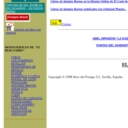
Libros de Antonio Burgos en la libreria Online de El Corte In
"Artículos de lujo: Sevilla en
cien recuadros", de Antonio
Libros de Antonio Burgos publicados por Editorial Planeta -
Burgos
Correo
Compra del libro por
Internet
ABEL INFANZON "LA ESE
PUNTAS DEL DIAMAN
MONOGRÁFICOS DE "EL
REDCUADRO"
TOROS
LAS CUARENTA
SEVILLAS
PERSONAJES DE
SEVILLA
HUMOR
FLAMENCO Y COPLA
Copyright © 1998 Arco del Postigo S.L. Sevilla, España.
RAFAEL DE LEÓN
PACO ALBA
ANTONIO MARTÍN
ANDALUCIA
SEVILLA
CADIZ
LETRAS DE CARNAVAL
NOSTALGIARIO
CURRO ROMERO
REAL BETIS
ANTOLOGÍA DE
ARTICULOS