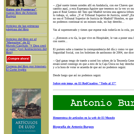
-- ¡Qué suerte tienen ustedes allí en Andalucía, con ese Chaves que 
cambio aquí, a esta Esperanza Aguirre que tenemos no la veo yo mu
Gatos sin Fronteras"
,
para el Real Gremio del Taxi que Madrid tuviera una agencia tribut
nuevo libro de Antonio
lo trabaja, sí, señor. ¿Y el Tribunal Superior de Justicia, usted? ¿E
Burgos
no sea el Tribunal Superior de Justicia de Madrid? Hombre, es que 
no podemos continuar ni un minuto más, no hay derecho...
Anticipo de las primeras
páginas del libro
Vas al supermercado y tienes que esperar más todavía en la cola, por
-- ¿Entonces a tu tía, la que vive en Hospitalet, le van a poner una 
Anticipo del libro en el
con suerte...
"Magazine" de El
Mundo:Capítulo "Y Dios creó
al gato" (con ilustraciones del
El portero sube a traerme la correspondencia del día y como ve que 
libro)
Seguridad Social, con los boletines de autónomo de 2004, me dice
-- Qué ganas tengo de traerle a usted los sobres de la Tesorería Ge
estará usted conmigo en que a esto de la Caja Única no hay derecho.
Compra del libro por Internet-
y a la hora de votar se acuerda de que así no podemos seguir.
El Corte Inglés
Desde luego que así no podemos seguir.
Sobre este tema, en El RedCuadro: "Todo al 17"
Hemeroteca de artículos en la web de El Mundo
Biografía de Antonio Burgos