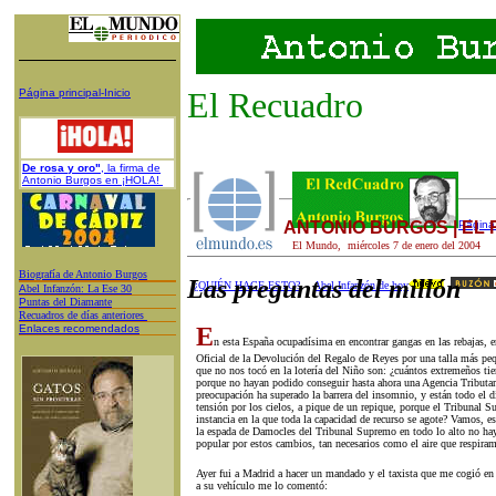
El Recuadro
Página principal-Inicio
De rosa y oro"
, la firma de
Antonio Burgos en ¡HOLA!
ANTONIO BURGOS | EL
Página 
El Mundo,
miércoles 7
de
enero
del 200
4
Biografía de Antonio Burgos
Las preguntas del millón
¿QUIÉN HACE ESTO?
Abel Infanzón de hoy
A
bel Infanzón: La Ese 30
P
untas del Diamante
Recuadros de días anteriores
Enlaces recomendados
E
n esta España ocupadísima en encontrar gangas en las rebajas, e
Oficial de la Devolución del Regalo de Reyes por una talla más peq
que no nos tocó en la lotería del Niño son: ¿cuántos extremeños ti
porque no hayan podido conseguir hasta ahora una Agencia Tributar
preocupación ha superado la barrera del insomnio, y están todo el d
tensión por los cielos, a pique de un repique, porque el Tribunal Su
instancia en la que toda la capacidad de recurso se agote? Vamos, e
la espada de Damocles del Tribunal Supremo en todo lo alto no hay
popular por estos cambios, tan necesarios como el aire que respira
Ayer fui a Madrid a hacer un mandado y el taxista que me cogió en
a su vehículo me lo comentó: