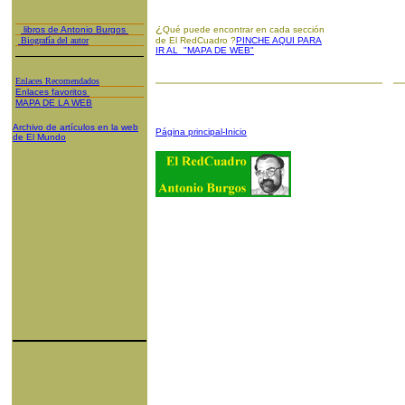
¿
libros de Antonio Burgos
Qué puede encontrar en cada sección
Biografía del autor
de El RedCuadro ?
PINCHE AQUI PARA
IR AL "MAPA DE WEB"
Enlaces Recomendados
Enlaces favoritos
MAPA DE LA WEB
Archivo de artículos en la web
Página principal-Inicio
de El Mundo