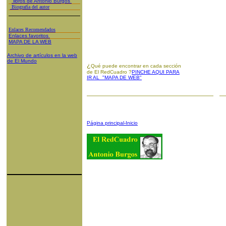
libros de Antonio Burgos
Biografía del autor
Enlaces Recomendados
Enlaces favoritos
MAPA DE LA WEB
Archivo de artículos en la web
de El Mundo
¿
Qué puede encontrar en cada sección
de El RedCuadro ?
PINCHE AQUI PARA
IR AL "MAPA DE WEB"
Página principal-Inicio