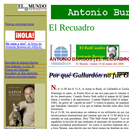
El Recuadro
Página principal-Inicio
De rosa y oro"
, la firma de
Antonio Burgos en ¡HOLA!
ANTONIO BURGOS | EL RECUADR
Página 
Biografía de Antonio Burgos
El Mundo,
viernes 19
de
marzo
del 200
4
A
bel Infanzón: La Ese 30
P
untas del Diamante
Recuadros de días anteriores
Por qué Gallardón no fue G
¿QUIÉN HACE ESTO?
Abel Infanzón de hoy
Enlaces recomendados
N
i el 11-M fue el 11-S, ni Aznar es Bush, ni Gallardón es Giuli
Domingo es santo, ni Puerto Rico es tan rico para que lo veneren ta
de los americanos. Cuando Nueva York sufrió el ataque de Al Qaeda
barras y estrellas y de patriotismo. Cuando Madrid sufrió el ataqu
SMS, de gritos de "¿quién ha sido?" o contra la guerra, de manipul
que llamaban "asesinos" a los que se habían llevado ocho años luc
terrorismo.
En el 11-M, los americanos no cedieron ni un milímetro en sus conv
misma prensa internacional que cuentan que tras el 11-M decía lo q
sentado un mal precedente. Dice "The Wall Street Journal": "Los ter
españoles la lección de que mediante el asesinato de inocentes es pos
alianza occidental antiterrorista". Es como si muchos hubieran ido
a Josu Ternera, para decirle que por favor ponga las bombas en otro