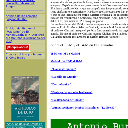
Gatos sin Fronteras"
,
arrepentidos de los pecados de Aznar, vamos a traer a casa a nuestr
nuevo libro de Antonio
europeos. España es ahora un protectorado de Al Qaeda como Catalu
Burgos
El mismo candidato Kerry, que en campaña nos fue presentado como
tiene clarísimo ese patriotismo. Ha dicho que la presencia en Irak n
y que es una locura que su amigo Zapatero se traiga a los soldadit
Anticipo de las primeras
trata de ser republicano o demócrata, sino americano. Aquí, por el co
páginas del libro
del PSOE, para echar al PP a cualquier precio.
En las duras horas del 11-M, cuando la suprema lección de solidari
nuestro 11-S. Echaba en falta un Giuliani, un alcalde al frente del 
Anticipo del libro en el
ni pudo ser Giuliani, aunque el perfecto funcionamiento de las urgen
"Magazine" de El
autoría. No fue ni pudo ser Giuliani, porque Giuliani iba a la Zona 
Mundo:Capítulo "Y Dios creó
Gallardón hubiese ido a Atocha le habrían llamado "asesino".
al gato" (con ilustraciones del
libro)
Sobre el 11-M y el 14-M en El Recuadro
11-M, con M de Madrid
Compra del libro por Internet-
El Corte Inglés
Madrid, del 28-F al 11-M
"Ganas de esperar"
"La niña de Guadix"
"Dos bofetadas"
"Basta ya de jornadas históricas"
"La almohada de Chaves"
Apuntes sevillanos de Abel Infanzón en "La Ese 30"
"Artículos de lujo: Sevilla en
cien recuadros", de Antonio