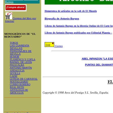
Burgos
Hemeroteca de artículos en la web de El Mundo
Compra del libro por
Biografía de Antonio Burgos
Internet
Libros de Antonio Burgos en la libreria Online de El Corte In
Libros de Antonio Burgos publicados por Editorial Planeta -
MONOGRÁFICOS DE "EL
REDCUADRO"
TOROS
LAS CUARENTA
Correo
SEVILLAS
PERSONAJES DE
SEVILLA
HUMOR
ABEL INFANZON "LA ESE
FLAMENCO Y COPLA
RAFAEL DE LEÓN
PUNTAS DEL DIAMAN
PACO ALBA
ANTONIO MARTÍN
ANDALUCIA
SEVILLA
CADIZ
LETRAS DE CARNAVAL
NOSTALGIARIO
CURRO ROMERO
REAL BETIS
ANTOLOGÍA DE
Copyright © 1998 Arco del Postigo S.L. Sevilla, España.
ARTICULOS