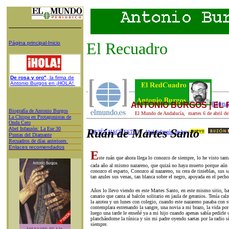
El Recuadro
Página principal-Inicio
De rosa y oro"
, la firma de
Antonio Burgos en ¡HOLA!
ANTONIO BURGOS | EL
Página 
Biografía de Antonio Burgos
El Mundo de Andalucía,
martes 6
de
abril
de
L
a Chispa en Protagonistas de
Onda Cero
A
bel Infanzón: La Ese 30
Ruán de Martes Santo
¿QUIÉN HACE ESTO?
Abel Infanzón de hoy
P
untas del Diamante
Recuadros de días anteriores
Enlaces recomendados
E
ste ruán que ahora llega lo conozco de siempre, lo he visto tant
cada año al mismo nazareno, que quizá no haya muerto porque aún 
conozco el esparto, Conozco al nazareno, su cera de tinieblas, sus s
tan azules sus venas, tan blanca sobre el negro, apoyada en el pecho
Años lo llevo viendo en este Martes Santo, en este mismo sitio, baj
canario que canta al balcón solitario en jaula de geranios. Tenía cal
la azotea y un lunes con colegio, cuando este nazareno pasaba con 
contemplara estrenando la sangre, una novia a mi brazo, la vida po
luego una tarde le enseñé ya a mi hijo cuando apenas sabía pedirle
planchándome la túnica y sin mi padre oyendo saetas por la radio 
siempre.