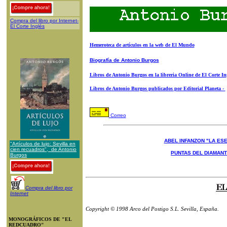
Compra del libro por Internet-
El Corte Inglés
Hemeroteca de artículos en la web de El Mundo
Biografía de Antonio Burgos
Libros de Antonio Burgos en la libreria Online de El Corte In
Libros de Antonio Burgos publicados por Editorial Planeta -
Correo
ABEL INFANZON "LA ESE
"Artículos de lujo: Sevilla en
cien recuadros", de Antonio
PUNTAS DEL DIAMAN
Burgos
Compra del libro por
Internet
Copyright © 1998 Arco del Postigo S.L. Sevilla, España.
MONOGRÁFICOS DE "EL
REDCUADRO"