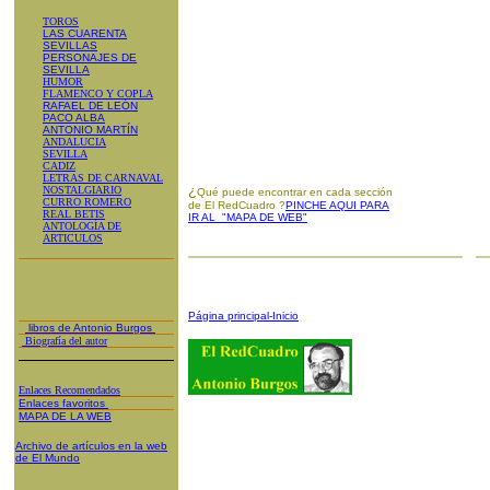
TOROS
LAS CUARENTA
SEVILLAS
PERSONAJES DE
SEVILLA
HUMOR
FLAMENCO Y COPLA
RAFAEL DE LEÓN
PACO ALBA
ANTONIO MARTÍN
ANDALUCIA
SEVILLA
CADIZ
LETRAS DE CARNAVAL
¿
NOSTALGIARIO
Qué puede encontrar en cada sección
CURRO ROMERO
de El RedCuadro ?
PINCHE AQUI PARA
REAL BETIS
IR AL "MAPA DE WEB"
ANTOLOGÍA DE
ARTICULOS
Página principal-Inicio
libros de Antonio Burgos
Biografía del autor
Enlaces Recomendados
Enlaces favoritos
MAPA DE LA WEB
Archivo de artículos en la web
de El Mundo