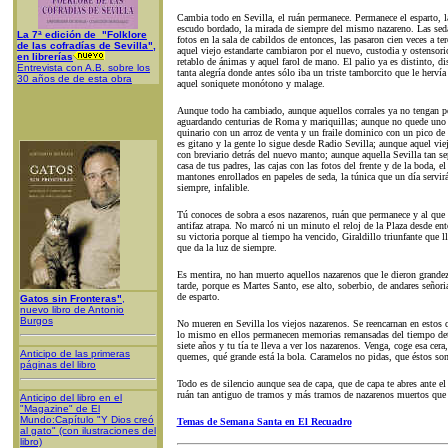
Cambia todo en Sevilla, el ruán permanece. Permanece el esparto, la 
escudo bordado, la mirada de siempre del mismo nazareno. Las sed
La 7ª edición de "Folklore
fotos en la sala de cabildos de entonces, las pasaron cien veces a t
de las cofradías de Sevilla",
aquel viejo estandarte
cambiaron por el nuevo, custodia y ostensorio,
en librerías
retablo de ánimas y aquel farol de mano. El palio ya es distinto, di
Entrevista con A.B. sobre los
tanta alegría donde antes sólo iba un triste tamborcito que le herví
30 años de de esta obra
aquel soniquete monótono y malage.
Aunque todo ha cambiado, aunque aquellos corrales ya no tengan pe
aguardando centurias de Roma y mariquillas; aunque no quede uno d
quinario con un arroz de venta y un fraile dominico con un pico de
es gitano y la gente lo sigue desde Radio Sevilla; aunque aquel viej
con breviario detrás del nuevo manto; aunque aquella Sevilla tan sep
casa de tus padres, las cajas con las fotos del frente y de la boda, el
mantones enrollados en papeles de seda, la túnica que un día servir
siempre, infalible.
Tú conoces de sobra a esos nazarenos, ruán que permanece y al que 
antifaz atrapa. No marcó ni un minuto el reloj de la Plaza desde ent
su victoria porque al tiempo ha vencido, Giraldillo triunfante que l
que da la luz de siempre.
Es mentira, no han muerto aquellos nazarenos que le dieron grandeza 
tarde, porque es Martes Santo, ese alto, soberbio, de andares señoria
de esparto.
Gatos sin Fronteras"
,
nuevo libro de Antonio
Burgos
No mueren en Sevilla los viejos nazarenos. Se reencarnan en estos
lo mismo en ellos permanecen memorias remansadas del tiempo det
siete años y tu tía te lleva a ver los nazarenos. Venga, coge esa cer
Anticipo de las primeras
quemes, qué grande está la bola. Caramelos no pidas, que éstos son
páginas del libro
Todo es de silencio aunque sea de capa, que de capa te abres ante el
ruán tan antiguo de tramos y más tramos de nazarenos muertos que 
Anticipo del libro en el
"Magazine" de El
Mundo:Capítulo "Y Dios creó
Temas de Semana Santa en El Recuadro
al gato" (con ilustraciones del
libro)