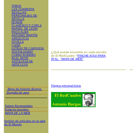
TOROS
LAS CUARENTA
SEVILLAS
PERSONAJES DE
SEVILLA
HUMOR
FLAMENCO Y COPLA
RAFAEL DE LEÓN
PACO ALBA
ANTONIO MARTÍN
ANDALUCIA
SEVILLA
CADIZ
LETRAS DE CARNAVAL
¿
NOSTALGIARIO
Qué puede encontrar en cada sección
CURRO ROMERO
de El RedCuadro ?
PINCHE AQUI PARA
REAL BETIS
IR AL "MAPA DE WEB"
ANTOLOGÍA DE
ARTICULOS
Página principal-Inicio
libros de Antonio Burgos
Biografía del autor
Enlaces Recomendados
Enlaces favoritos
MAPA DE LA WEB
Archivo de artículos en la web
de El Mundo