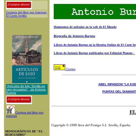
Compra del libro por Internet-
El Corte Inglés
Hemeroteca de artículos en la web de El Mundo
Biografía de Antonio Burgos
Libros de Antonio Burgos en la libreria Online de El Corte In
Libros de Antonio Burgos publicados por Editorial Planeta -
Correo
ABEL INFANZON "LA ESE
"Artículos de lujo: Sevilla en
cien recuadros", de Antonio
PUNTAS DEL DIAMAN
Burgos
Compra del libro por
Internet
Copyright © 1998 Arco del Postigo S.L. Sevilla, España.
MONOGRÁFICOS DE "EL
REDCUADRO"