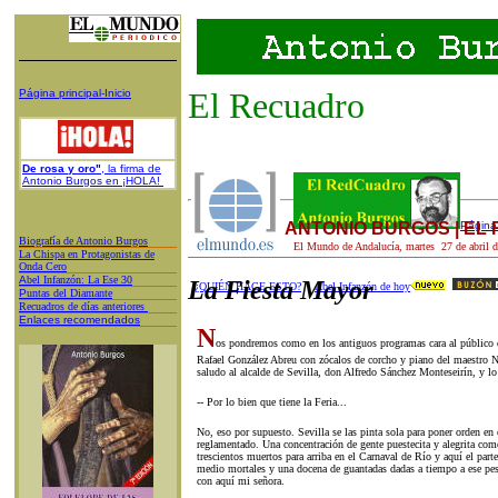
El Recuadro
Página principal-Inicio
De rosa y oro"
, la firma de
Antonio Burgos en ¡HOLA!
ANTONIO BURGOS | EL
Página 
Biografía de Antonio Burgos
El Mundo de Andalucía,
martes 27
de
abril
d
L
a Chispa en Protagonistas de
Onda Cero
A
bel Infanzón: La Ese 30
La Fiesta Mayor
¿QUIÉN HACE ESTO?
Abel Infanzón de hoy
P
untas del Diamante
Recuadros de días anteriores
Enlaces recomendados
N
os pondremos como en los antiguos programas cara al público d
Rafael González Abreu con zócalos de corcho y piano del maestro N
saludo al alcalde de Sevilla, don Alfredo Sánchez Monteseirín, y lo f
-- Por lo bien que tiene la Feria...
No, eso por supuesto. Sevilla se las pinta sola para poner orden en 
reglamentado. Una concentración de gente puestecita y alegrita como
trescientos muertos para arriba en el Carnaval de Río y aquí el parte
medio mortales y una docena de guantadas dadas a tiempo a ese pes
con aquí mi señora.