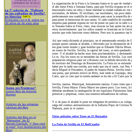
La organización de la Feria o la Semana Santa es lo que de verdad n
el año fuese Feria o Semana Santa, para que Sevilla ocupara en el 
funcionaría como un reloj y fuese realidad la ciudad soñada en vez 
La 7ª edición de "Folklore
noviembre, de febrero. El sevillano, tan insolidario, tan poco dado 
de las cofradías de Sevilla",
perfectamente una cuadrilla de costaleros para sacar la maravilla de
en librerías
para poner la hermosura de una caseta. Si cada cuadrilla de costalero
Entrevista con A.B. sobre los
empresa para generar riqueza en vez de poner un paso en la calle o u
30 años de de esta obra
ni Semana Santa ni Feria, claro, esas moscas no hay quien las ate po
estos inconvenientes: que los niños cuando se licencian en la Unive
mucho que todo funcione como debiera. Pero nos lo pasamos tan bi
Así que venía diciendo al principio, en el rememorado estudio de G
porque quiero saludar al alcalde, y felicitarlo por la declaración de
ese gran torero hondo y gran hombre que es Eduardo Dávila Miura. 
un torero de Sevilla. Sevilla, la capital del toreo, se está quedando si
toreo. Y el alcalde ha hecho muy bien proclamándolo, y declarando
Lo es. Sin los toros no se entienden las fiestas de Sevilla. Los cur
preparación religiosa para ver a Romero con la debida devoción de p
de instituto del Domingo de Resurrección. La Feria no se entiende 
haber por la tarde una corrida, por malo que sea el cartel, con Ne
decía Miguel el Pescadero, el padre de Juanita Reina. Sevilla tiene 
una pieza, que primero estuvo en Britz, más tarde en Gayango, des
Cairo, que yo creo que la torería andante se ha ido a El Cairo por l
Sevilla, taurina. Municipal, formalmente taurina. Como tiene que s
Sevilla, Fiesta Mayor. Fiesta Mayor me parece poco. Los toros, la li
Gatos sin Fronteras"
,
deberían encabezar la catalogación de ese riquísimo Patrimonio Inm
nuevo libro de Antonio
preservar y perpetuar, como una muestra refinadísima de cultura.
Burgos
Y si de paso el alcalde le pone un telegrama de protesta a su coleg
Anticipo de las primeras
salga del confuso antitaurinismo de la Señorita Pepis de Cristina Na
páginas del libro
Narbona, pues ni te cuento.
Otros artículos sobre Toros en El Recuadro
Anticipo del libro en el
"Magazine" de El
Mundo:Capítulo "Y Dios creó
La Feria de Sevilla en El RedCuadro
al gato" (con ilustraciones del
libro)