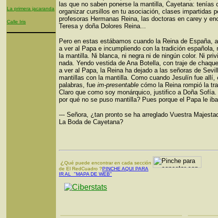
las que no saben ponerse la mantilla, Cayetana: tenías 
La primera jacaranda
organizar cursillos en tu asociación, clases impartidas p
profesoras Hermanas Reina, las doctoras en carey y en
Calle Iris
Teresa y doña Dolores Reina...
Pero en estas estábamos cuando la Reina de España, ay
a ver al Papa e incumpliendo con la tradición española,
la mantilla. Ni blanca, ni negra ni de ningún color. Ni priv
nada. Yendo vestida de Ana Botella, con traje de chaque
a ver al Papa, la Reina ha dejado a las señoras de Sevil
mantillas con la mantilla. Como cuando Jesulín fue allí,
palabras, fue
im-presentable
cómo la Reina rompió la tra
Claro que como soy monárquico, justifico a Doña Sofía
por qué no se puso mantilla? Pues porque el Papa le iba
--- Señora, ¿tan pronto se ha arreglado Vuestra Majestad
La Boda de Cayetana?
¿
Qué puede encontrar en cada sección
de El RedCuadro ?
PINCHE AQUI PARA
IR AL "MAPA DE WEB"