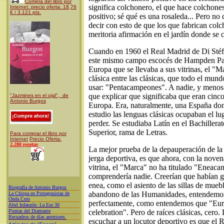
Compra del libro por
significa colchonero, el que hace colchones
Internet: precio oferta: 18,76
€ / 3.121 pts.
positivo; sé qué es una rosaleda... Pero n
decir con esto de que los que fabrican col
meritoria afirmación en el jardín donde se c
Cuando en 1960 el Real Madrid de Di Stéf
este mismo campo escocés de Hampden Par
Europa que se llevaba a sus vitrinas, el "
clásica entre las clásicas, que todo el mu
usar: "Pentacampeones". A nadie, y menos 
que explicar que significaba que eran cin
"Jazmines en el ojal", de
Antonio Burgos
Europa. Era, naturalmente, una España don
estudio las lenguas clásicas ocupaban el l
perder. Se estudiaba Latín en el Bachillera
Superior, rama de Letras.
Para comprar el libro por
Internet
Precio Oferta:
2.280 pesetas
La mejor prueba de la depauperación de la l
jerga deportiva, es que ahora, con la nove
vitrina, el "Marca" no ha titulado "Eneac
comprendería nadie. Creerían que habían g
enea, como el asiento de las sillas de muebl
Biografía de Antonio Burgos
abandono de las Humanidades, entendemo
L
a Chispa en Protagonistas de
Onda Cero
perfectamente, como entendemos que "Euro
A
bel Infanzón: La Ese 30
P
untas del Diamante
celebration". Pero de raíces clásicas, cero
Recuadros de días anteriores
escuchar a un locutor deportivo es que el 