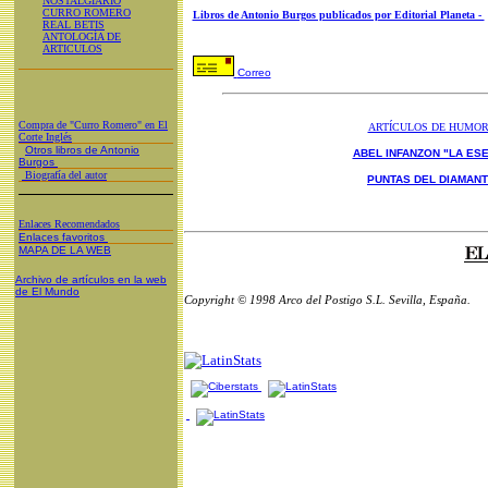
NOSTALGIARIO
CURRO ROMERO
Libros de Antonio Burgos publicados por Editorial Planeta -
REAL BETIS
ANTOLOGÍA DE
ARTICULOS
Correo
Compra de "Curro Romero" en El
ARTÍCULOS DE HUMO
Corte Inglés
Otros libros de Antonio
ABEL INFANZON "LA ESE
Burgos
Biografía del autor
PUNTAS DEL DIAMAN
Enlaces Recomendados
Enlaces favoritos
MAPA DE LA WEB
Archivo de artículos en la web
de El Mundo
Copyright © 1998 Arco del Postigo S.L. Sevilla, España.