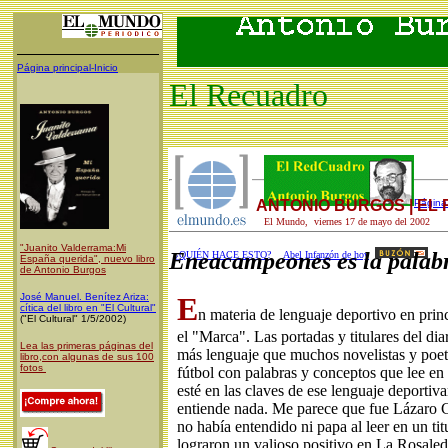
Página principal-Inicio
El Recuadro
ANTONIO BURGOS | EL
Página 
El Mundo, viernes 17 de mayo del 2002
"Juanito Valderrama:Mi
Eneacampeones es la palab
¿QUIÉN HACE ESTO?
Abel Infanzón de hoy
España querida", nuevo libro
de Antonio Burgos
José Manuel. Benítez Ariza:
E
cítica del libro en "El Cultural"
n materia de lenguaje deportivo en princ
("El Cultural" 1/5/2002)
el "Marca". Las portadas y titulares del di
Lea las primeras páginas del
más lenguaje que muchos novelistas y poet
libro,con algunas de sus 100
fotos
fútbol con palabras y conceptos que lee en
esté en las claves de ese lenguaje deportiv
entiende nada. Me parece que fue Lázaro C
no había entendido ni papa al leer en un ti
lograron un valioso positivo en La Rosale