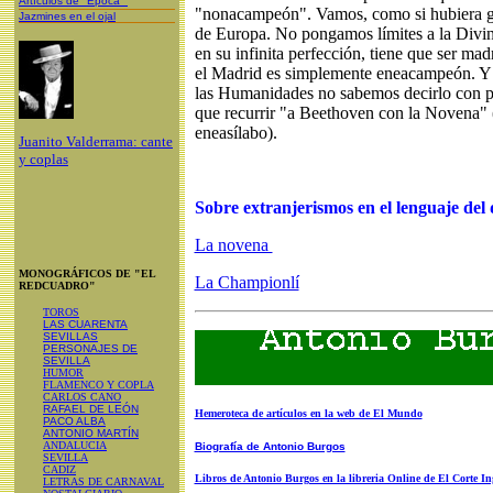
Artículos de "Epoca"
"nonacampeón". Vamos, como si hubiera g
Jazmines en el ojal
de Europa. No pongamos límites a la Divin
en su infinita perfección, tiene que ser ma
el Madrid es simplemente eneacampeón. Y
las Humanidades no sabemos decirlo con pr
que recurrir "a Beethoven con la Novena" 
eneasílabo).
Juanito Valderrama: cante
y coplas
Sobre extranjerismos en el lenguaje del 
La novena
MONOGRÁFICOS DE "EL
La Championlí
REDCUADRO"
TOROS
LAS CUARENTA
SEVILLAS
PERSONAJES DE
SEVILLA
HUMOR
FLAMENCO Y COPLA
CARLOS CANO
RAFAEL DE LEÓN
Hemeroteca de artículos en la web de El Mundo
PACO ALBA
ANTONIO MARTÍN
ANDALUCIA
Biografía de Antonio Burgos
SEVILLA
CADIZ
Libros de Antonio Burgos en la libreria Online de El Corte In
LETRAS DE CARNAVAL