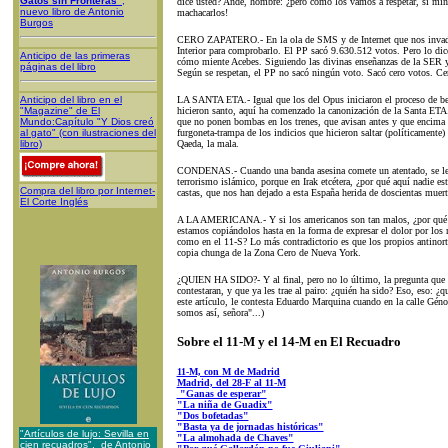
Gatos sin Fronteras"
,
dice usted? Ande, hombre: ¿pero cómo los vamos a respetar, si min
nuevo libro de Antonio
machacarlos!
Burgos
CERO ZAPATERO.- En la ola de SMS y de Internet que nos invade,
Interior para comprobarlo. El PP sacó 9.630.512 votos. Pero lo dice 
Anticipo de las primeras
cómo miente Acebes. Siguiendo las divinas enseñanzas de la SER y 
páginas del libro
Según se respetan, el PP no sacó ningún voto. Sacó cero votos. Ce
Anticipo del libro en el
LA SANTA ETA.- Igual que los del Opus iniciaron el proceso de bea
"Magazine" de El
hicieron santo, aquí ha comenzado la canonización de la Santa ETA
Mundo:Capítulo "Y Dios creó
que no ponen bombas en los trenes, que avisan antes y que encima
al gato" (con ilustraciones del
furgoneta-trampa de los indicios que hicieron saltar (políticamente)
libro)
Qaeda, la mala.
CONDENAS.- Cuando una banda asesina comete un atentado, se le 
terrorismo islámico, porque en Irak etcétera, ¿por qué aquí nadie e
Compra del libro por Internet-
castas, que nos han dejado a esta España herida de doscientas muert
El Corte Inglés
A LA AMERICANA.- Y si los americanos son tan malos, ¿por qué te
estamos copiándolos hasta en la forma de expresar el dolor por los
como en el 11-S? Lo más contradictorio es que los propios antinor
copia chunga de la Zona Cero de Nueva York.
¿QUIEN HA SIDO?- Y al final, pero no lo último, la pregunta que t
contestaran, y que ya les trae al pairo: ¿quién ha sido? Eso, eso: ¿
este artículo, le contesta Eduardo Marquina cuando en la calle Géno
somos así, señora"...)
Sobre el 11-M y el 14-M en El Recuadro
11-M, con M de Madrid
Madrid, del 28-F al 11-M
"Ganas de esperar"
"La niña de Guadix"
"Dos bofetadas"
"Basta ya de jornadas históricas"
"Artículos de lujo: Sevilla en
"La almohada de Chaves"
cien recuadros", de Antonio