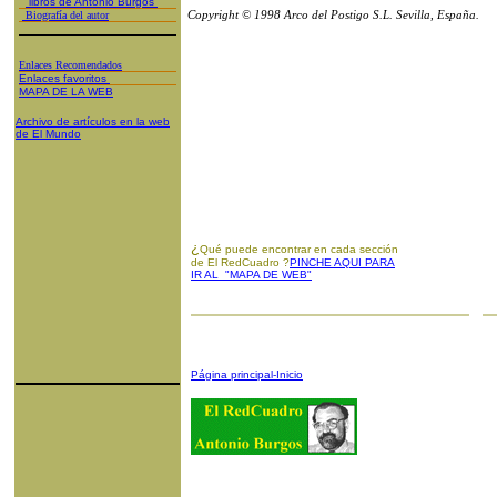
libros de Antonio Burgos
Copyright © 1998 Arco del Postigo S.L. Sevilla, España.
Biografía del autor
Enlaces Recomendados
Enlaces favoritos
MAPA DE LA WEB
Archivo de artículos en la web
de El Mundo
¿
Qué puede encontrar en cada sección
de El RedCuadro ?
PINCHE AQUI PARA
IR AL "MAPA DE WEB"
Página principal-Inicio