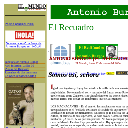
El Recuadro
Página principal-Inicio
De rosa y oro"
, la firma de
Antonio Burgos en ¡HOLA!
ANTONIO BURGOS | EL RECUADR
Página 
Biografía de Antonio Burgos
El Mundo,
lunes 22
de
marzo
del 200
4
A
bel Infanzón: La Ese 30
P
untas del Diamante
Recuadros de días anteriores
Somos así, señora
¿QUIÉN HACE ESTO?
Abel Infanzón de hoy
Enlaces recomendados
I
gual que Zapatero y Rajoy han estado a la orilla de la mar canari
perplejidades. No tomando el sol y tomando del frasco, como Rajoy
que le espera como Zapatero, sino ahogándome en las perplejidades
querido lector, que decían los románticos, que se las enumere:
LOS MACHACANTES.- En el cuartel, los machacantes eran los asis
que machacante es el "soldado destinado al servicio de un superior
España se ha llenado de machacantes. Soldados de la política, de la
cultura, al servicio de sus superiores, ya sabe cuáles. Como su mi
machacan. ¿A quién? A los que han perdido. No basta que hayan perd
carro de Manolo Escobar. Hay que machacarlos. Hay que seguir dic
verdad, muchas veces repetida, se acaba convirtiendo en la única ve