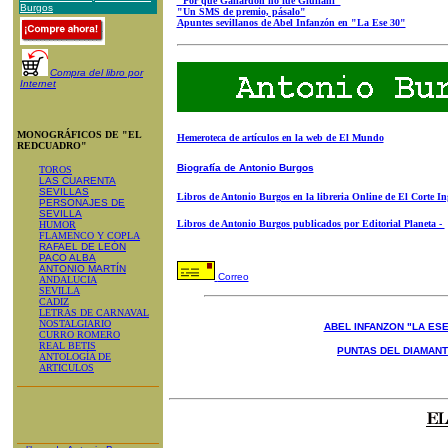
"Por qué Gallardón no fue Giuliani"
Burgos
"Un SMS de premio, pásalo"
Apuntes sevillanos de Abel Infanzón en "La Ese 30"
Compra del libro por
Internet
MONOGRÁFICOS DE "EL
Hemeroteca de artículos en la web de El Mundo
REDCUADRO"
Biografía de Antonio Burgos
TOROS
LAS CUARENTA
SEVILLAS
Libros de Antonio Burgos en la libreria Online de El Corte In
PERSONAJES DE
SEVILLA
Libros de Antonio Burgos publicados por Editorial Planeta -
HUMOR
FLAMENCO Y COPLA
RAFAEL DE LEÓN
PACO ALBA
ANTONIO MARTÍN
Correo
ANDALUCIA
SEVILLA
CADIZ
LETRAS DE CARNAVAL
NOSTALGIARIO
ABEL INFANZON "LA ESE
CURRO ROMERO
REAL BETIS
PUNTAS DEL DIAMAN
ANTOLOGÍA DE
ARTICULOS