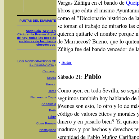
Vargas Zúñiga en el bando de
Queip
libros que edita el mismo Ayuntami
como el "Diccionario histórico de las
PUNTAS DEL DIAMANTE
se toman el trabajo de mirarlos las
Andalucía, Sevilla y
quieren quitarle el nombre porque n
Cádiz en la Prensa digital
de hoy: todas las noticias
de Marruecos? Bueno, que lo quiten
andaluzas de los diarios
electrónicos
Zúñiga fue del bando vencedor de l
LOS MONOGRAFICOS DE
Subir
EL REDCUADRO
:
Carnaval
Pablo
Sábado 21:
Sevilla
Humor
Como ayer, en toda Sevilla, se segu
Toros
seguimos también hoy hablando de P
Flamenco y Copla
jóvenes son esto, lo otro y lo de má
Andalucía
Betis
código de valores éticos y morales 
Cádiz
dinero y en pasarlo bien? Ya quisie
Curro Romero
maduros y por hechos y derechos te
Nostalgiario
serenidad de Pablo Muñoz Cariñanos