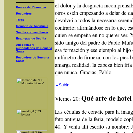
el dolor y la desgracia incomprensibl
Puntas del Diamante
otros están empezando a dejar de da
Recuadros
devolvió a todos la necesaria sereni
Toros
contrario; afirmándose en lo que, e
Memoria de Andalucía
Sevilla con sevillanos
quien se empeña en no querer ver. Y
Estampas de Sevilla
sido amigo del padre de Pablo Muño
Anécdotas y
esa formación y ese ejemplo al hijo
curiosidades de Semana
Santa
milímetro de firmeza, con los pies b
Recuadros de Semana
Santa
amarga realidad, la cabeza bien fría
que nunca. Gracias, Pablo.
Subir
Qué arte de hotel
Viernes 20:
Las cédulas de convite para la inau
foto antigua de la feria, modelo copl
40. Y venía allí escrito su nombre