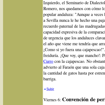
Izquierdo, el Seminario de Dialecto
Romero, nos quedamos con cómo lo d
popular andaluza: "Aunque a veces h
a Sevilla nunca le he hecho una paj
recuerdo paternal de las madrugadas 
capacidad expresiva de la comparaci
de urgencia que los andaluces clava
el año que viene me tendría que arras
¡Como si yo fuera una cajapescao!".
freiduría. ¡Que voy, que mancho!: P
Curro
con la cajapescao. No obstante
advierto al Faraón que una sola caj
la cantidad de gatos hasta por estre
barriga.
Subir
Convención de per
Viernes 6: