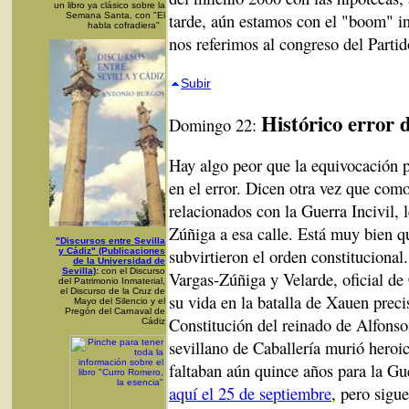
un libro ya clásico sobre la
tarde, aún estamos con el "boom" i
Semana Santa, con "El
habla cofradiera"
nos referimos al congreso del Parti
Subir
Histórico error 
Domingo 22:
Hay algo peor que la equivocación po
en el error. Dicen otra vez que como
relacionados con la Guerra Incivil, 
Zúñiga a esa calle. Está muy bien q
"Discursos entre Sevilla
subvirtieron el orden constitucional.
y Cádiz" (Publicaciones
de la Universidad de
Sevilla)
:
con el Discurso
Vargas-Zúñiga y Velarde, oficial de 
del Patrimonio Inmaterial,
el Discurso de la Cruz de
su vida en la batalla de Xauen prec
Mayo del Silencio y el
Pregón del Carnaval de
Constitución del reinado de Alfons
Cádiz
sevillano de Caballería murió heroi
faltaban aún quince años para la Gu
aquí el 25 de septiembre
, pero sigu