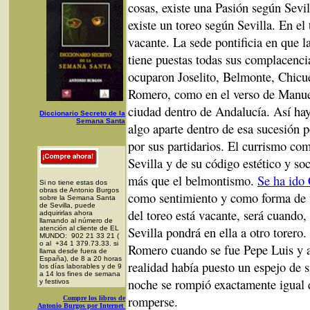
cosas, existe una Pasión según Sevil
existe un toreo según Sevilla. En el
vacante. La sede pontificia en que l
tiene puestas todas sus complacencia
ocuparon Joselito, Belmonte, Chicu
Romero, como en el verso de Manue
ciudad dentro de Andalucía. Así ha
Diccionario Secreto de la
Semana Santa
algo aparte dentro de esa sucesión po
por sus partidarios. El currismo co
Sevilla y de su código estético y so
más que el belmontismo.
Se ha ido
Si no tiene estas dos
obras de Antonio Burgos
como sentimiento y como forma de 
sobre la Semana Santa
de Sevilla, puede
del toreo está vacante, será cuando
adquirirlas ahora
llamando al número de
Sevilla pondrá en ella a otro torer
atención al cliente de EL
MUNDO: 902 21 33 21 (
o al +34 1 379.73.33. si
Romero cuando se fue Pepe Luis y 
llama desde fuera de
España), de 8 a 20 horas
realidad había puesto un espejo de 
los días laborables y de 9
a 14 los fines de semana
noche se rompió exactamente igual 
y festivos
romperse.
Compre los libros de
Antonio Burgos por Internet