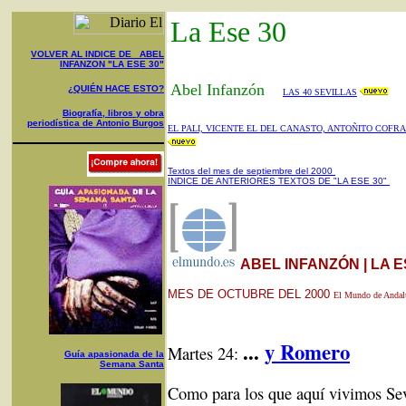
La Ese 30
VOLVER AL INDICE DE ABEL
INFANZON "LA ESE 30"
Abel Infanzón
¿QUIÉN HACE ESTO?
LAS 40 SEVILLAS
Biografía, libros y obra
periodística de Antonio Burgos
EL PALI, VICENTE EL DEL CANASTO, ANTOÑITO COFR
Textos del mes de septiembre del 2000
INDICE DE ANTERIORES TEXTOS DE "LA ESE 30"
ABEL INFANZÓN | LA E
MES DE OCTUBRE DEL 2000
El Mundo de Andal
...
y Romero
Martes 24:
Guía apasionada de la
Semana Santa
Como para los que aquí vivimos Sevi