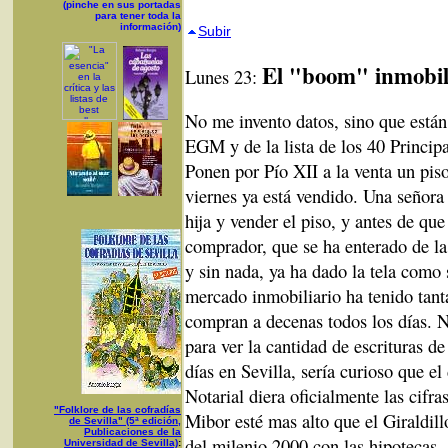
(pinche en sus portadas
para tener toda la
información)
Subir
El "boom" inmobil
Lunes 23:
No me invento datos, sino que están
EGM y de la lista de los 40 Principa
Ponen por Pío XII a la venta un pis
viernes ya está vendido. Una señora 
hija y vender el piso, y antes de qu
comprador, que se ha enterado de la
y sin nada, ya ha dado la tela como
mercado inmobiliario ha tenido tanta
compran a decenas todos los días. N
para ver la cantidad de escrituras de
días en Sevilla, sería curioso que el
Notarial diera oficialmente las cifra
"Folklore de las cofradías
Mibor esté mas alto que el Giraldill
de Sevilla" (5ª edición,
Publicaciones de la
del milenio 2000 con las hipotecas,
Universidad de Sevilla)
: