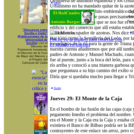
carpintería de aluminio espantosa y los crist
Subir
Urbanismo no ha mandado quitar de la azotea
técnico al uso llamaría "hito emblemático d
Cop
un cartucho de rabitos de pasas precisament
Arc
Sev
estaba, para recordarnos que se nos fue el n
edificio y del comercio que allí estaba establ
"Discursos entre
restaurante ocupador de azoteas. Nos dice el
Sevilla y Cádiz"
(Publicaciones de la
Bar Faro como la Semillería del León, por l
Pinche en la imagen para conectar con
Universidad de
los peligros de la riá para la gente de Triana 
Sevilla)
:
con el
El Mundo en Internet
Discurso del
nuestra cuenta añadiremos que por allí tambi
Patrimonio Inmaterial,
el Discurso de la Cruz
padres de Antonio y Manuel Machado, cua
de Mayo del Silencio y
fue al puente, junto a la boca del león, para
el Pregón del
Carnaval de Cádiz
río arriba y conoció a una trianera garbosa
que preguntara a su hijo camino del exilio si
Diría que si quedaba mucho para llegar a Tri
Subir
Jueves 29: El Monte de la Caja
En el bombo de las fusión de las cajas (caja 
pegamento Imedio el problema del nombre. U
era el Monte y la Caja era la Caja y estaba 
existiera el Banco de Bilbao podría ser la 
contrayentes de este enlace sin arroz, pero co