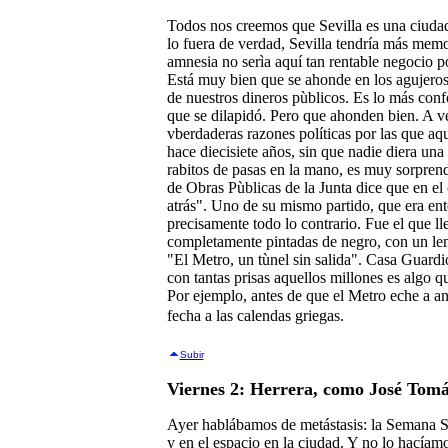
Todos nos creemos que Sevilla es una ciuda
lo fuera de verdad, Sevilla tendría más memo
amnesia no serìa aquí tan rentable negocio p
Está muy bien que se ahonde en los agujeros 
de nuestros dineros pùblicos. Es lo más conf
que se dilapidó. Pero que ahonden bien. A v
vberdaderas razones políticas por las que aqu
hace diecisiete años, sin que nadie diera una
rabitos de pasas en la mano, es muy sorprend
de Obras Pùblicas de la Junta dice que en e
atrás". Uno de su mismo partido, que era ent
precisamente todo lo contrario. Fue el que ll
completamente pintadas de negro, con un le
"El Metro, un tùnel sin salida". Casa Guardio
con tantas prisas aquellos millones es algo q
Por ejemplo, antes de que el Metro eche a a
fecha a las calendas griegas.
Subir
Viernes 2: Herrera, como José Tom
Ayer hablábamos de metástasis: la Semana Sa
y en el espacio en la ciudad. Y no lo hacía