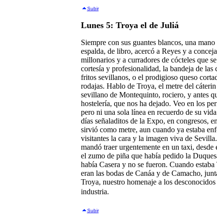
Subir
Lunes 5: Troya el de Juliá
Siempre con sus guantes blancos, una mano ex
espalda, de libro, acercó a Reyes y a concejal
millonarios y a curradores de cócteles que se
cortesía y profesionalidad, la bandeja de las 
fritos sevillanos, o el prodigioso queso cor
rodajas. Hablo de Troya, el metre del cáterin
sevillano de Montequinto, rociero, y antes q
hostelería, que nos ha dejado. Veo en los per
pero ni una sola línea en recuerdo de su vida
días señaladitos de la Expo, en congresos, e
sirvió como metre, aun cuando ya estaba en
visitantes la cara y la imagen viva de Sevilla
mandó traer urgentemente en un taxi, desde 
el zumo de piña que había pedido la Duquesa
había Casera y no se fueron. Cuando estaba T
eran las bodas de Canáa y de Camacho, junt
Troya, nuestro homenaje a los desconocidos 
industria.
Subir