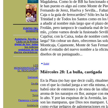
Magdalena. Como lo de BB ha funcionado en
le han puesto es algo así como Monte de Pi
Fernando de Jerez, Huelva y Sevilla... Falta
Caja o la guía de ferrocarriles? Sólo les ha f
Trinidad y de Todos los Santos como en los 
a añadir al nombre más largo que el plazo de
Froilán, pero tampoco le cuadraría mal de 
PUNTAS DEL
DIAMANTE
mío, ¿cómo vamos desde la fusionado Sevill
CajaSur, con la Caixa, todas de nombre corto
Andalucía, Sevilla y
larga? Sin cobrar un duro, ofrecemos las solu
Cádiz en la Prensa
digital de hoy: todas
Monticaja, Cajamonte, Monte de San Fernand
las noticias
darle el estudio del nuevo nombre a la ofici
andaluzas de los
diarios electrónicos
diseños de un paniaguado...
Subir
LOS
MONOGRAFICOS DE
EL REDCUADRO
:
Miércoles 28: La bulla, castigada
Carnaval
En la Plaza (no hay que decir cuál), ritual
Sevilla
con el que la ciudad juega a ser ella misma,
habrá olor de esterones y de enea de las silla
Humor
aroma de los naranjos en flor, aunque con m
Toros
lo alto. Y por las esquinas de la Avenida, las
Flamenco y Copla
son las mamparas, que Dios nos mampare. Un
Andalucía
como evitar peligros de aglomeraciones en l