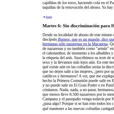
capillitas de los toros, haciendo cola en el 
taquillas de la renovación del abono. Ya hay 
Subir
Martes 6: Sin discriminación para H
Desde su localidad de abono de este mism
discípulo
Burgos, que es un guasón, dice que
hermanas sólo nazarenas en la Macarena
. Qu
de nazarenas y no también como "armás" en 
el cabotambor, de momento a los albañiles 
la etiqueta del anís. Suscribimos su tesis de
sexo y la llevamos más lejos aún. En este ti
qué existe aún en las cofradías serias la dis
que no dejen salir a las mujeres, ¿pero por q
católicos y hermanos? A ver, que me expliqu
hecho la Primera Comunión puede salir en El
y no puede salir en El Gran Poder o en Pasi
cristianos. Nada, nada, a no parar, hermanos,
que menos lleve 8.500 nazarenos por lo meno
Campana y el pasopalio venga todavía por He
¿pasa algo? Porque si se han roto todos los
qué mantener a las nuevas cofradías castigada