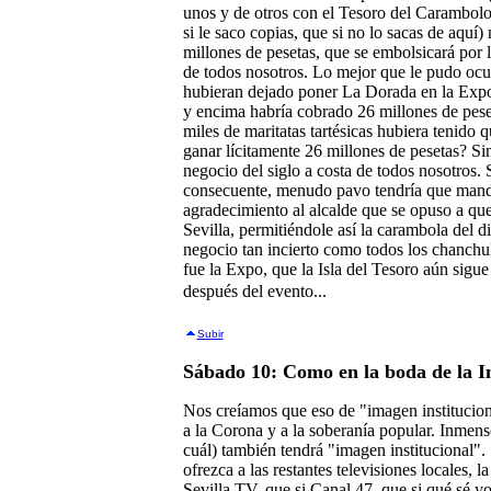
unos y de otros con el Tesoro del Carambolo 
si le saco copias, que si no lo sacas de aquí) 
millones de pesetas, que se embolsicará por 
de todos nosotros. Lo mejor que le pudo ocur
hubieran dejado poner La Dorada en la Expo
y encima habría cobrado 26 millones de pese
miles de maritatas tartésicas hubiera tenido 
ganar lícitamente 26 millones de pesetas? Si
negocio del siglo a costa de todos nosotros. 
consecuente, menudo pavo tendría que man
agradecimiento al alcalde que se opuso a que
Sevilla, permitiéndole así la carambola del 
negocio tan incierto como todos los chanchul
fue la Expo, que la Isla del Tesoro aún sigue
después del evento...
Subir
Sábado 10: Como en la boda de la I
Nos creíamos que eso de "imagen institucional
a la Corona y a la soberanía popular. Inmens
cuál) también tendrá "imagen institucional".
ofrezca a las restantes televisiones locales, l
Sevilla TV, que si Canal 47, que si qué sé yo