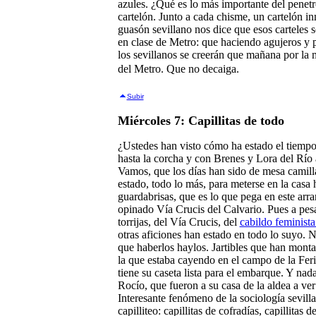
azules. ¿Qué es lo más importante del penet
cartelón. Junto a cada chisme, un cartelón
guasón sevillano nos dice que esos carteles
en clase de Metro: que haciendo agujeros y p
los sevillanos se creerán que mañana por la
del Metro. Que no decaiga.
Subir
Miércoles 7: Capillitas de todo
¿Ustedes han visto cómo ha estado el tiempo 
hasta la corcha y con Brenes y Lora del Río 
Vamos, que los días han sido de mesa camilla
estado, todo lo más, para meterse en la casa 
guardabrisas, que es lo que pega en este ar
opinado Vía Crucis del Calvario. Pues a pesa
torrijas, del Vía Crucis, del
cabildo feminist
otras aficiones han estado en todo lo suyo. No
que haberlos haylos. Jartibles que han monta
la que estaba cayendo en el campo de la Fe
tiene su caseta lista para el embarque. Y nada
Rocío, que fueron a su casa de la aldea a ve
Interesante fenómeno de la sociología sevilla
capilliteo: capillitas de cofradías, capillitas 