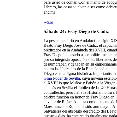
pare usted de contar. Con el manto de adoq
Librero, las cosas vuelven a ser como debier
encima!
Subir
Sábado 24: Fray Diego de Cádiz
La peste que abrió en Andalucía el siglo XI
Beato Fray Diego José de Cádiz, el capuchi
predicador en la Andalucía del XVIII, cuando
Fray Diego ha pasado a ser políticamente in
por su integrista oposición a las libertades d
deslumbraban y cegaban en su empecinamient
contra las libertades de la Enciclopedia: una
Diego es una figura histórica. Importantísim
Gran Poder
de Sevilla
, cuya novena escribió
el XVIII lo que Muñoz y Pabón a la Virgen 
además en Sevilla el Jubileo de las 40 Horas,
contraflecha, pero fiel a la Historia, honra
celebre función en honor de Fray Diego en 
el valor de Rafael Atienza como teniente de
Maestranza de Ronda ha sido aún mayor. Au
Salvatierra del absoluto descrédito del Beat
nuestros días, ha encargado ritualmente nad