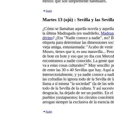
menos: que son simplemente habituales.
Subir
Martes 13 (ojú) : Sevilla y las Sevill
¿Cómo se llamaban aquella novela y aquella 
la última Madrugada (en madrileño,
Madrug
divino
? ¿Era "Nadie conoce a nadie", no? Bu
etiqueta para determinar las dimensiones soc
vieja amiga, entusiasmada: "Acabo de venir d
Museo, tienes que ir, es una maravilla... Pero
de bote en bote y eso que yo iba con Merce
encontramos a nadie conocido. La gente que
va a estas cosas culturales?" Muy sencillo: p
de entre las 30 o 40 Sevillas que hay. Aquí 
intersectorialmente, y ya nadie conoce a nadi
las cofradías lo ignora todo de la Sevilla de 
llama a sí misma "la sociedad" (la de las señ
todo de la Sevilla de la cultura. Y así sucesi
desgracia, ha dejado de ser un pueblo. En el
pueblos yuxtapuestos: los círculos concéntri
arrogan siempre la exclusiva de la esencia de
Subir