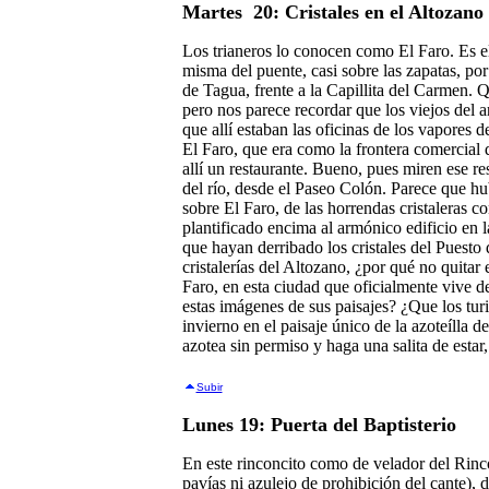
Martes 20: Cristales en el Altozano
Los trianeros lo conocen como El Faro. Es el 
misma del puente, casi sobre las zapatas, por 
de Tagua, frente a la Capillita del Carmen. 
pero nos parece recordar que los viejos del 
que allí estaban las oficinas de los vapores 
El Faro, que era como la frontera comercial 
allí un restaurante. Bueno, pues miren ese re
del río, desde el Paseo Colón. Parece que hub
sobre El Faro, de las horrendas cristaleras co
plantificado encima al armónico edificio en 
que hayan derribado los cristales del Puesto 
cristalerías del Altozano, ¿por qué no quitar
Faro, en esta ciudad que oficialmente vive d
estas imágenes de sus paisajes? ¿Que los tur
invierno en el paisaje único de la azoteílla 
azotea sin permiso y haga una salita de estar,
Subir
Lunes 19: Puerta del Baptisterio
En este rinconcito como de velador del Rinco
pavías ni azulejo de prohibición del cante),