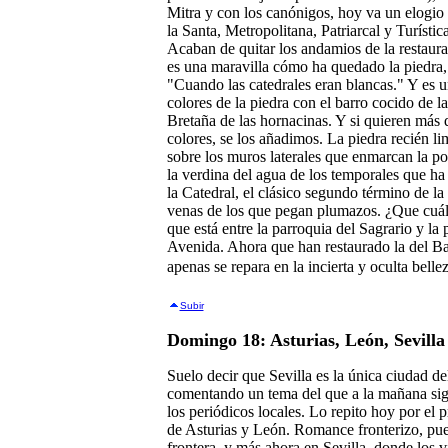
Mitra y con los canónigos, hoy va un elogio 
la Santa, Metropolitana, Patriarcal y Turística
Acaban de quitar los andamios de la restaurac
es una maravilla cómo ha quedado la piedra, 
"Cuando las catedrales eran blancas." Y es u
colores de la piedra con el barro cocido de l
Bretaña de las hornacinas. Y si quieren más 
colores, se los añadimos. La piedra recién l
sobre los muros laterales que enmarcan la p
la verdina del agua de los temporales que ha
la Catedral, el clásico segundo término de l
venas de los que pegan plumazos. ¿Que cuál 
que está entre la parroquia del Sagrario y la 
Avenida. Ahora que han restaurado la del B
apenas se repara en la incierta y oculta bellez
Subir
Domingo 18: Asturias, León, Sevilla
Suelo decir que Sevilla es la única ciudad d
comentando un tema del que a la mañana sigu
los periódicos locales. Lo repito hoy por el 
de Asturias y León. Romance fronterizo, p
frontera, y más ahora en Sevilla, donde los v