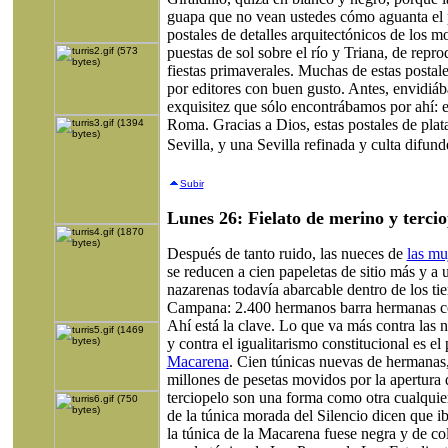
guapa que no vean ustedes cómo aguanta el p
postales de detalles arquitectónicos de los 
puestas de sol sobre el río y Triana, de repro
fiestas primaverales. Muchas de estas postale
por editores con buen gusto. Antes, envidiáb
exquisitez que sólo encontrábamos por ahí: 
Roma. Gracias a Dios, estas postales de pla
Sevilla, y una Sevilla refinada y culta difun
Subir
Lunes 26: Fielato de merino y tercio
Después de tanto ruido, las nueces de
las mu
se reducen a cien papeletas de sitio más y a
nazarenas todavía abarcable dentro de los t
Campana: 2.400 hermanos barra hermanas con
Ahí está la clave. Lo que va más contra las 
y contra el igualitarismo constitucional es el 
Macarena
. Cien túnicas nuevas de hermanas,
millones de pesetas movidos por la apertura d
terciopelo son una forma como otra cualquier
de la túnica morada del Silencio dicen que i
la túnica de la Macarena fuese negra y de col