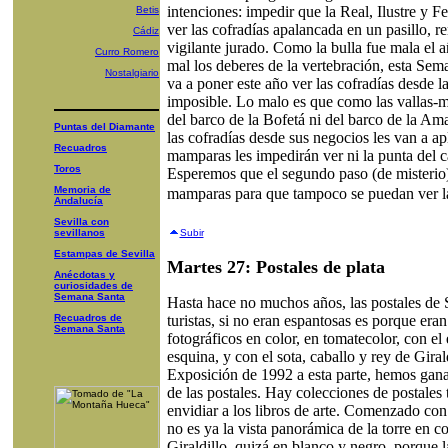
intenciones: impedir que la Real, Ilustre y 
Betis
ver las cofradías apalancada en un pasillo, r
Cádiz
vigilante jurado. Como la bulla fue mala el
Curro Romero
mal los deberes de la vertebración, esta Sema
Nostalgiario
va a poner este año ver las cofradías desde la 
imposible. Lo malo es que como las vallas-
del barco de la Bofetá ni del barco de la Am
Puntas del Diamante
las cofradías desde sus negocios les van a apli
Recuadros
mamparas les impedirán ver ni la punta del c
Toros
Esperemos que el segundo paso (de misterio)
Memoria de
mamparas para que tampoco se puedan ver la
Andalucía
Sevilla con
sevillanos
Subir
Estampas de Sevilla
Martes 27: Postales de plata
Anécdotas y
curiosidades de
Semana Santa
Hasta hace no muchos años, las postales de S
Recuadros de
turistas, si no eran espantosas es porque era
Semana Santa
fotográficos en color, en tomatecolor, con el
esquina, y con el sota, caballo y rey de Gira
Exposición de 1992 a esta parte, hemos gana
de las postales. Hay colecciones de postales 
envidiar a los libros de arte. Comenzado con 
no es ya la vista panorámica de la torre en co
Giraldillo, quizá en blanco y negro, porque l