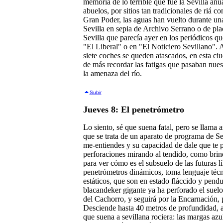
memoria de lo terrible que fue la Sevilla an
abuelos, por sitios tan tradicionales de riá 
Gran Poder, las aguas han vuelto durante una
Sevilla en sepia de Archivo Serrano o de pl
Sevilla que parecía ayer en los periódicos qu
"El Liberal" o en "El Noticiero Sevillano". 
siete coches se queden atascados, en esta ci
de más recordar las fatigas que pasaban nues
la amenaza del río.
Subir
Jueves 8: El penetrómetro
Lo siento, sé que suena fatal, pero se llama 
que se trata de un aparato de programa de Se
me-entiendes y su capacidad de dale que te p
perforaciones mirando al tendido, como brind
para ver cómo es el subsuelo de las futuras 
penetrómetros dinámicos, toma lenguaje téc
estáticos, que son en estado fláccido y pend
blacandeker gigante ya ha perforado el suelo 
del Cachorro, y seguirá por la Encarnación,
Desciende hasta 40 metros de profundidad, a 
que suena a sevillana rociera: las margas az