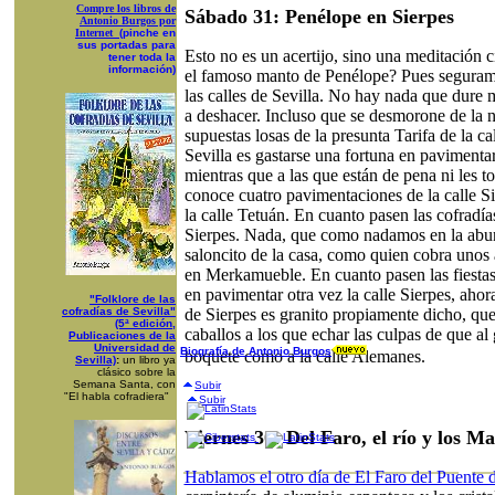
Compre los libros de
Sábado 31: Penélope en Sierpes
Antonio Burgos por
Internet
(pinche en
sus portadas para
Esto no es un acertijo, sino una meditación 
tener toda la
información)
el famoso manto de Penélope? Pues seguram
las calles de Sevilla. No hay nada que dure
a deshacer. Incluso que se desmorone de la 
supuestas losas de la presunta Tarifa de la 
Sevilla es gastarse una fortuna en pavimenta
mientras que a las que están de pena ni les 
conoce cuatro pavimentaciones de la calle Si
la calle Tetuán. En cuanto pasen las cofradías
Sierpes. Nada, que como nadamos en la abun
saloncito de la casa, como quien cobra unos 
en Merkamueble. En cuanto pasen las fiestas
en pavimentar otra vez la calle Sierpes, ahora
"Folklore de las
cofradías de Sevilla"
de Sierpes es granito propiamente dicho, que
(5ª edición,
caballos a los que echar las culpas de que al 
Publicaciones de la
Universidad de
Biografía de Antonio Burgos
boquete como a la calle Alemanes.
Sevilla)
:
un libro ya
clásico sobre la
Semana Santa, con
Subir
"El habla cofradiera"
Subir
Viernes 30: Del Faro, el río y los M
Hablamos el otro día de El Faro del Puente 