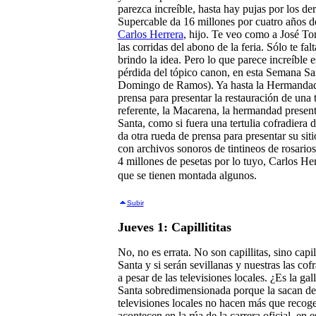
parezca increíble, hasta hay pujas por los de
Supercable da 16 millones por cuatro años de
Carlos Herrera
, hijo. Te veo como a José To
las corridas del abono de la feria. Sólo te fa
brindo la idea. Pero lo que parece increíble 
pérdida del tópico canon, en esta Semana Sa
Domingo de Ramos). Ya hasta la Hermandad
prensa para presentar la restauración de una 
referente, la Macarena, la hermandad present
Santa, como si fuera una tertulia cofradiera 
da otra rueda de prensa para presentar su sit
con archivos sonoros de tintineos de rosarios
4 millones de pesetas por lo tuyo, Carlos Herr
que se tienen montada algunos.
Subir
Jueves 1: Capillititas
No, no es errata. No son capillitas, sino capi
Santa y si serán sevillanas y nuestras las cof
a pesar de las televisiones locales. ¿Es la g
Santa sobredimensionada porque la sacan de qu
televisiones locales no hacen más que recoge
acontecen en la rúa de la carrera oficial, en e