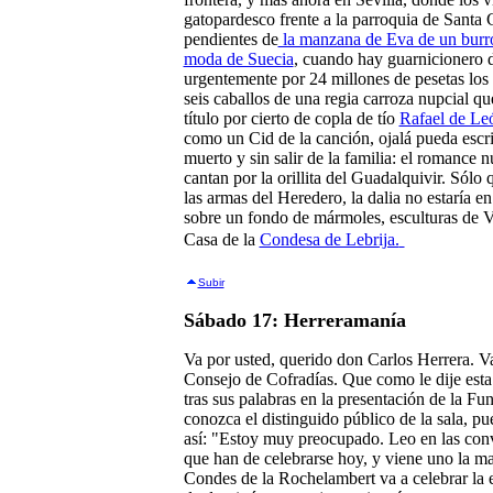
gatopardesco frente a la parroquia de Santa
pendientes de
la manzana de Eva de un burro
moda de Suecia
, cuando hay guarnicionero d
urgentemente por 24 millones de pesetas los 
seis caballos de una regia carroza nupcial q
título por cierto de copla de tío
Rafael de Le
como un Cid de la canción, ojalá pueda escr
muerto y sin salir de la familia: el romance 
cantan por la orillita del Guadalquivir. Sólo 
las armas del Heredero, la dalia no estaría e
sobre un fondo de mármoles, esculturas de 
Casa de la
Condesa de Lebrija.
Subir
Sábado 17: Herreramanía
Va por usted, querido don Carlos Herrera. V
Consejo de Cofradías. Que como le dije esta
tras sus palabras en la presentación de la F
conozca el distinguido público de la sala, pu
así: "Estoy muy preocupado. Leo en las convo
que han de celebrarse hoy, y viene uno la mar
Condes de la Rochelambert va a celebrar la e