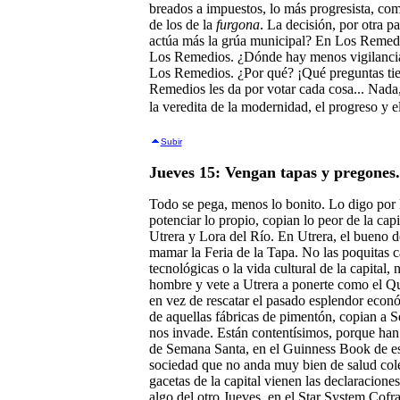
breados a impuestos, lo más progresista, com
de los de la
furgona
. La decisión, por otra 
actúa más la grúa municipal? En Los Remed
Los Remedios. ¿Dónde hay menos vigilancia
Los Remedios. ¿Por qué? ¡Qué preguntas tie
Remedios les da por votar cada cosa... Nada
la veredita de la modernidad, el progreso y el
Subir
Jueves 15: Vengan tapas y pregones.
Todo se pega, menos lo bonito. Lo digo por 
potenciar lo propio, copian lo peor de la capi
Utrera y Lora del Río. En Utrera, el bueno d
mamar la Feria de la Tapa. No las poquitas c
tecnológicas o la vida cultural de la capital, 
hombre y vete a Utrera a ponerte como el Qui
en vez de rescatar el pasado esplendor econó
de aquellas fábricas de pimentón, copian a S
nos invade. Están contentísimos, porque ha
de Semana Santa, en el Guinness Book de est
sociedad que no anda muy bien de salud colec
gacetas de la capital vienen las declaracione
algo del otro Jueves, en el Star System Cofr