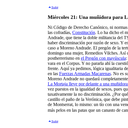
Subir
Miércoles 21: Una muñidora para L
Ni Código de Derecho Canónico, ni normas d
las cofradías,
Constitución
. Lo ha dicho el 
Andrade, que tiene la doble militancia del T
haber discriminación por razón de sexo. Y e
caso a Moreno Andrade. El pregón de la tert
domingo una mujer, Remedios Vilches. Así q
postherrerismo en
el P
reg
ón con mayúscula
:
vara en el Corpus. Y no pararla ahí la cuest
frente. Aquí ya pedimos, lógica igualitaria
en las
Fuerzas Armadas Macarenas
. No es s
Moreno Andrade no quedará completamente ap
La Mortaja lleve por delante a una
muñidor
a
vez puestos en la igualdad de sexos, pues qu
taxativamente la no discriminación. ¿Por qu
castillo el paño de la Verónica, que debe pin
de Montserrat, lo mismo: un tío con una vend
más pelos en las patas que un canasto de can
Subir