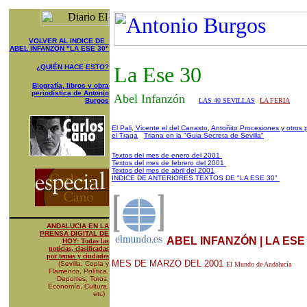
VOLVER AL INDICE DE
ABEL INFANZON "LA ESE 30"
La Ese 30
¿QUIÉN HACE ESTO?
Biografía, libros y obra
periodística de Antonio
Abel Infanzón
Burgos
LAS 40 SEVILLAS
LA FERIA
El Pali, Vicente el del Canasto, Antoñito Procesiones y otros
el Traga
Triana en la "Guia Secreta de Sevilla"
Textos del mes de enero del 2001
Textos del mes de febrero del 2001
Textos del mes de abril del 2001
INDICE DE ANTERIORES TEXTOS DE "LA ESE 30"
ANDALUCIA EN LA
PRENSA DIGITAL DE
ABEL INFANZÓN | LA ESE
HOY:
Todas las
noticias, clasificadas
por temas y ciudades
MES DE MARZO DEL 2001
(Sevilla, Copla y
El Mundo de Andalucía
Flamenco, Política,
Deportes, Toros,
Economía, Cultura,
etc)