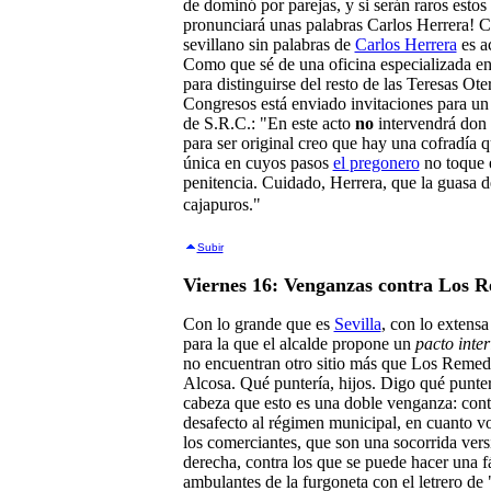
de dominó por parejas, y si serán raros estos t
pronunciará unas palabras Carlos Herrera! C
sevillano sin palabras de
Carlos Herrera
es a
Como que sé de una oficina especializada en
para distinguirse del resto de las Teresas Ot
Congresos está enviado invitaciones para un 
de S.R.C.: "En este acto
no
intervendrá don 
para ser original creo que hay una cofradía 
única en cuyos pasos
el
pregonero
no toque e
penitencia. Cuidado, Herrera, que la guasa d
cajapuros."
Subir
Viernes 16: Venganzas contra Los 
Con lo grande que es
Sevilla
, con lo extensa
para la que el alcalde propone un
pacto inter
no encuentran otro sitio más que Los Remedio
Alcosa. Qué puntería, hijos. Digo qué punter
cabeza que esto es una doble venganza: con
desafecto al régimen municipal, en cuanto vo
los comerciantes, que son una socorrida versi
derecha, contra los que se puede hacer una f
ambulantes de la furgoneta con el letrero de