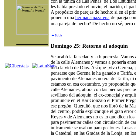
con la túnica de Las Penas, de Los Estudian
les había prestado el novio, el marido, el pad
A propósito de parejas de hecho: si en el pr
ponen a una
hermana
nazarena
de pareja co
una pareja de hecho? De hecho no sé, pero de
Subir
Domingo 25: Retorno al adoquín
Se acabó la falsedad y la hipocresía. Vamos 
de la calle Alemanes y vamos a ponerla ente
toda la vida de Dios. Así que ¡viva Gerena, p
pensarse que Gerena le ha ganado a Tarifa, el
pavimento de Alemanes no era de Tarifa, ni d
estamos en esa costumbre, yo propondría que 
calle Alemanes, ahora con las piedras precio
sevillano del adoquín, el ex-concejal y arqui
pronuncie en el Bar Gonzalo el Primer Preg
ese pregón, Queraltó, que nos libró de la Ma
del centro, podría explicar que el gran error 
Reyes y de Alemanes no es lo que dicen los
para pavimentar calles con circulación de car
únicamente se usaban para peatones. Losas de
la Catedral, en las Gradas de la Lonja, en lo