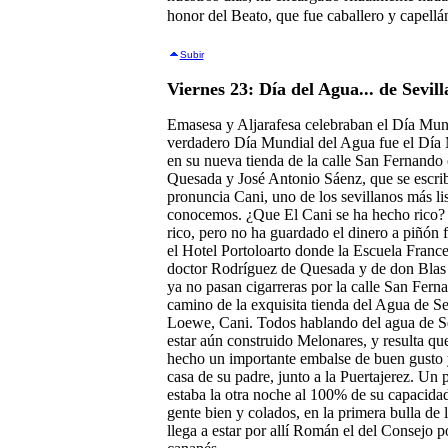
honor del Beato, que fue caballero y capell
Subir
Viernes 23: Día del Agua... de Sevill
Emasesa y Aljarafesa celebraban el Día Mund
verdadero Día Mundial del Agua fue el Día M
en su nueva tienda de la calle San Fernando
Quesada y José Antonio Sáenz, que se escri
pronuncia Cani, uno de los sevillanos más li
conocemos. ¿Que El Cani se ha hecho rico? 
rico, pero no ha guardado el dinero a piñón f
el Hotel Portoloarto donde la Escuela Frances
doctor Rodríguez de Quesada y de don Blas T
ya no pasan cigarreras por la calle San Ferna
camino de la exquisita tienda del Agua de S
Loewe, Cani. Todos hablando del agua de Sev
estar aún construido Melonares, y resulta q
hecho un importante embalse de buen gusto y 
casa de su padre, junto a la Puertajerez. Un
estaba la otra noche al 100% de su capacida
gente bien y colados, en la primera bulla de 
llega a estar por allí Román el del Consejo 