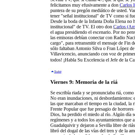
felicitamos muy efusivamente a don
Carlos 
puntera de su pregón mediático de usted. Va
tener "señal institucional" de TV como si f
Desde la boda de la Infanta Doña Elena no h
institucional" de TV. El otro don
Carlos (A
el agua presidiendo el escenario. Por no pen
las emisoras debían conectar con Radio Naci
cargo", para retransmitir el mensaje de Fin 
sólo faltaban Antonio Silva o Fran López de
Villavicencio, anunciando con voz de primer
todos! ¡Habla Su Excelencia el Jefe de la Can
Subir
Viernes 9: Memoria de la riá
Se escribía riada y se pronunciaba riá, como e
No eran inundaciones, ni desbordamientos: era
las que marcaban el tiempo en la ciudad, la ri
Frente Popular que fue presagio de horrores d
Dios, ha perdido el miedo al río. Algún día se
regímenes y a todos los ayuntamientos que a
Guadalquivir y dejaron a Sevilla libre de riá
libró del dogal de las vías del tren y de la a