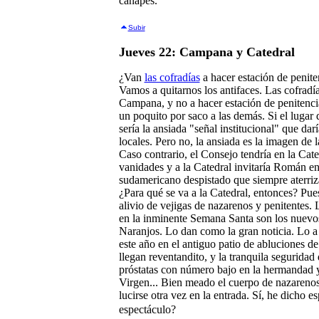
canapés.
Subir
Jueves 22: Campana y Catedral
¿Van
las cofradías
a hacer estación de penite
Vamos a quitarnos los antifaces. Las cofrad
Campana, y no a hacer estación de penitencia
un poquito por saco a las demás. Si el lugar d
sería la ansiada "señal institucional" que dar
locales. Pero no, la ansiada es la imagen de
Caso contrario, el Consejo tendría en la Cat
vanidades y a la Catedral invitaría Román e
sudamericano despistado que siempre aterriza 
¿Para qué se va a la Catedral, entonces? Pues
alivio de vejigas de nazarenos y penitentes
en la inminente Semana Santa son los nuevos
Naranjos. Lo dan como la gran noticia. Lo a
este año en el antiguo patio de abluciones d
llegan reventandito, y la tranquila seguridad
próstatas con número bajo en la hermandad y 
Virgen... Bien meado el cuerpo de nazarenos
lucirse otra vez en la entrada. Sí, he dicho e
espectáculo?