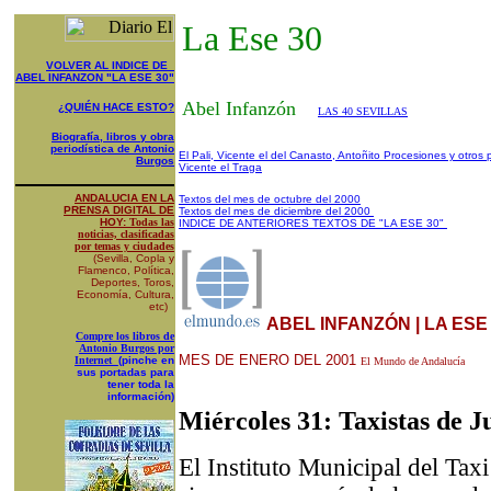
La Ese 30
VOLVER AL INDICE DE
ABEL INFANZON "LA ESE 30"
Abel Infanzón
¿QUIÉN HACE ESTO?
LAS 40 SEVILLAS
Biografía, libros y obra
periodística de Antonio
El Pali, Vicente el del Canasto, Antoñito Procesiones y otros
Burgos
Vicente el Traga
ANDALUCIA EN LA
Textos del mes de octubre del 2000
PRENSA DIGITAL DE
Textos del mes de diciembre del 2000
HOY:
Todas las
INDICE DE ANTERIORES TEXTOS DE "LA ESE 30"
noticias, clasificadas
por temas y ciudades
(Sevilla, Copla y
Flamenco, Política,
Deportes, Toros,
Economía, Cultura,
etc)
ABEL INFANZÓN | LA ESE
Compre los libros de
Antonio Burgos por
MES DE ENERO DEL 2001
Internet
(pinche en
El Mundo de Andalucía
sus portadas para
tener toda la
información)
Miércoles 31: Taxistas de 
El Instituto Municipal del Tax