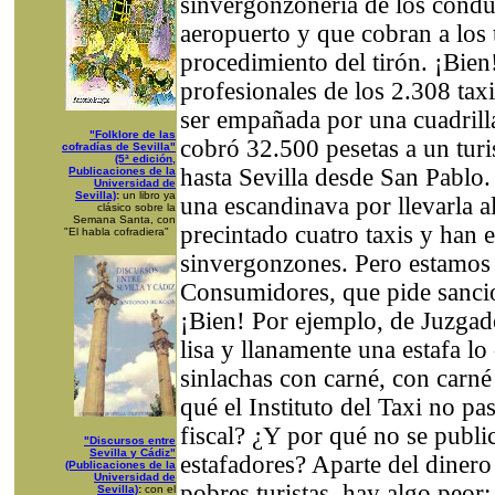
sinvergonzonería de los condu
aeropuerto y que cobran a los t
procedimiento del tirón. ¡Bien
profesionales de los 2.308 tax
ser empañada por una cuadrill
"Folklore de las
cobró 32.500 pesetas a un turis
cofradías de Sevilla"
(5ª edición,
hasta Sevilla desde San Pablo. 
Publicaciones de la
Universidad de
Sevilla)
:
un libro ya
una escandinava por llevarla 
clásico sobre la
Semana Santa, con
precintado cuatro taxis y han
"El habla cofradiera"
sinvergonzones. Pero estamos 
Consumidores, que pide sancio
¡Bien! Por ejemplo, de Juzgad
lisa y llanamente una estafa lo
sinlachas con carné, con carné
qué el Instituto del Taxi no pas
fiscal? ¿Y por qué no se publi
"Discursos entre
Sevilla y Cádiz"
estafadores? Aparte del dinero
(Publicaciones de la
Universidad de
pobres turistas, hay algo peor
Sevilla)
:
con el