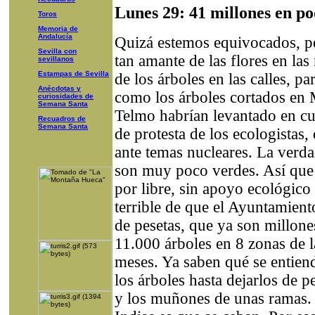
Lunes 29: 41 millones en po
Toros
Memoria de
Andalucía
Quizá estemos equivocados, pe
Sevilla con
tan amante de las flores en l
sevillanos
Estampas de Sevilla
de los árboles en las calles, p
Anécdotas y
como los árboles cortados en 
curiosidades de
Semana Santa
Telmo habrían levantado en cu
Recuadros de
Semana Santa
de protesta de los ecologistas,
ante temas nucleares. La verda
son muy poco verdes. Así que
por libre, sin apoyo ecológico 
terrible de que el Ayuntamient
de pesetas, que ya son millone
11.000 árboles en 8 zonas de l
meses. Ya saben qué se entiend
los árboles hasta dejarlos de p
y los muñones de unas ramas. 