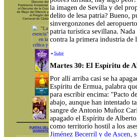
Discurso del
Patrimonio Inmaterial,
la imagen de Sevilla y del pr
el Discurso de la Cruz
de Mayo del Silencio y
delito de lesa patria? Bueno, pu
el Pregón del
Carnaval de Cádiz
sinvergonzones del aeropuerto 
patria turística sevillana. Na
contra la primera industria de 
Subir
Martes 30: El Espíritu de A
Por allí arriba casi se ha apag
Espíritu de Ermua, palabra qu
para escribir encima: "Pacto de
abajo, aunque han intentado ta
sangre de Antonio Muñoz Cari
apagado el Espíritu de Alberto
como territorio hostil a los a
PUNTAS DEL
DIAMANTE
Jiménez Becerril y de Ascen, 