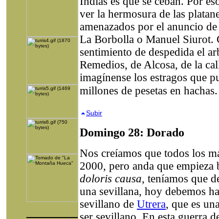
Indias es que se ceban. Por e
ver la hermosura de las platan
amenazados por el anuncio de
La Borbolla o Manuel Siurot.
sentimiento de despedida el ar
Remedios, de Alcosa, de la cal
imagínense los estragos que p
millones de pesetas en hachas.
Subir
Domingo 28: Dorado
Nos creíamos que todos los ma
2000, pero anda que empieza bie
doloris causa
, teníamos que d
una sevillana, hoy debemos ha
sevillano de
Utrera
, que es u
ser sevillano. En esta guerra d