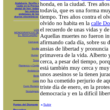
honda, en la ciudad. Tres años
Andalucía, Sevilla y
Cádiz en la Prensa
digital de hoy: todas
todavía, que es una forma muy 
las noticias
andaluzas de los
tiempo. Tres años contra el ol
diarios electrónicos
olvido no habita en la
calle D
el recuerdo de unas vidas y de
LOS
MONOGRAFICOS DE
Aquellas muertes no fueron inú
EL REDCUADRO
:
afirmando cada día, sobre su 
Carnaval
ansias de libertad y pronuncia 
Sevilla
primavera de la vida. Alberto
Humor
cerca, a pesar del tiempo, por
Toros
Flamenco y Copla
está también muy cerca y muy 
Andalucía
unos asesinos se la tienen jur
Betis
no ha cometido perjurio de a
Cádiz
triste día de enero, en la prote
Curro Romero
Nostalgiario
democracia y en la difícil liber
Subir
Puntas del Diamante
Recuadros