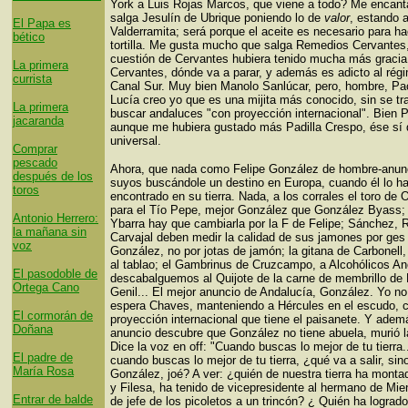
York a Luis Rojas Marcos, que viene a todo? Me encant
salga Jesulín de Ubrique poniendo lo de
valor
, estando 
El Papa es
Valderramita; será porque el aceite es necesario para ha
bético
tortilla. Me gusta mucho que salga Remedios Cervantes
cuestión de Cervantes hubiera tenido mucha más graci
La primera
Cervantes, dónde va a parar, y además es adicto al rég
currista
Canal Sur. Muy bien Manolo Sanlúcar, pero, hombre, Pa
Lucía creo yo que es una mijita más conocido, sin se tr
La primera
buscar andaluces "con proyección internacional". Bien P
jacaranda
aunque me hubiera gustado más Padilla Crespo, ése sí 
universal.
Comprar
pescado
Ahora, que nada como Felipe González de hombre-anun
después de los
suyos buscándole un destino en Europa, cuando él lo h
toros
encontrado en su tierra. Nada, a los corrales el toro de 
para el Tío Pepe, mejor González que González Byass; 
Antonio Herrero:
Ybarra hay que cambiarla por la F de Felipe; Sánchez,
la mañana sin
Carvajal deben medir la calidad de sus jamones por ges
voz
González, no por jotas de jamón; la gitana de Carbonell, 
al tablao; el Gambrinus de Cruzcampo, a Alcohólicos A
El pasodoble de
descabalguemos al Quijote de la carne de membrillo de
Ortega Cano
Genil... El mejor anuncio de Andalucía, González. Yo no
espera Chaves, manteniendo a Hércules en el escudo, c
El cormorán de
proyección internacional que tiene el paisanete. Y adem
Doñana
anuncio descubre que González no tiene abuela, murió l
Dice la voz en off: "Cuando buscas lo mejor de tu tierra.
El padre de
cuando buscas lo mejor de tu tierra, ¿qué va a salir, sin
María Rosa
González, joé? A ver: ¿quién de nuestra tierra ha mont
y Filesa, ha tenido de vicepresidente al hermano de Mi
Entrar de balde
de jefe de los picoletos a un trincón? ¿ Quién ha lograd