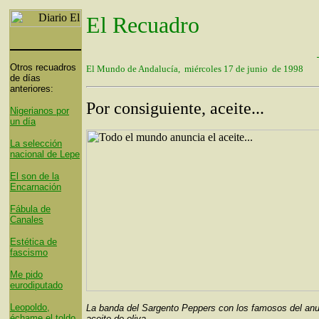
El Recuadro
Otros recuadros
El Mundo de Andalucía, miércoles 17 de junio de 1998
de días
anteriores:
Por consiguiente, aceite...
Nigerianos por
un día
La selección
nacional de Lepe
El son de la
Encarnación
Fábula de
Canales
Estética de
fascismo
Me pido
eurodiputado
Leopoldo,
La banda del Sargento Peppers con los famosos del anu
échame el toldo
aceite de oliva.