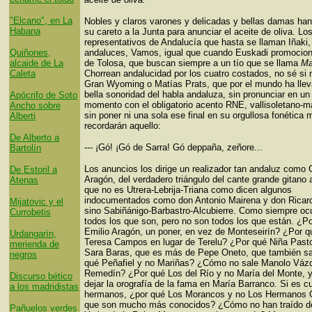
"Elcano", en La
Nobles y claros varones y delicadas y bellas damas han
Habana
su careto a la Junta para anunciar el aceite de oliva. Lo
representativos de Andalucía que hasta se llaman Iñaki,
Quiñones,
andaluces, Vamos, igual que cuando Euskadi promocion
alcaide de La
de Tolosa, que buscan siempre a un tío que se llama
Ma
Caleta
Chorrean andalucidad por los cuatro costados, no sé si
Gran Wyoming o Matías Prats, que por el mundo ha llev
bella sonoridad del habla andaluza, sin pronunciar en un
Apócrifo de Soto
momento con el obligatorio acento RNE, vallisoletano-ma
Ancho sobre
sin poner ni una sola ese final en su orgullosa fonética m
Alberti
recordarán aquello:
De Alberto a
--- ¡Gó! ¡Gó de Sarra! Gó deppaña, zeñore...
Bartolín
Los anuncios los dirige un realizador tan andaluz como 
De Estoril a
Aragón, del verdadero triángulo del cante grande gitano 
Atenas
que no es Utrera-Lebrija-Triana como dicen algunos
indocumentados como don Antonio Mairena y don Ricard
Mijatovic y el
sino Sabiñánigo-Barbastro-Alcubierre. Como siempre ocu
Currobetis
todos los que son, pero no son todos los que están. ¿Po
Emilio Aragón, un poner, en vez de Monteseirín? ¿Por q
Urdangarín,
Teresa Campos en lugar de Terelu? ¿Por qué Niña Pasto
merienda de
Sara Baras, que es más de Pepe Oneto, que también s
negros
qué Peñafiel y no Mariñas? ¿Cómo no sale Manolo Váz
Remedín? ¿Por qué Los del Río y no María del Monte, y
Discurso bético
dejar la orografía de la fama en María Barranco. Si es c
a los madridistas
hermanos, ¿por qué Los Morancos y no Los Hermanos 
que son mucho más conocidos? ¿Cómo no han traído 
Pañuelos verdes