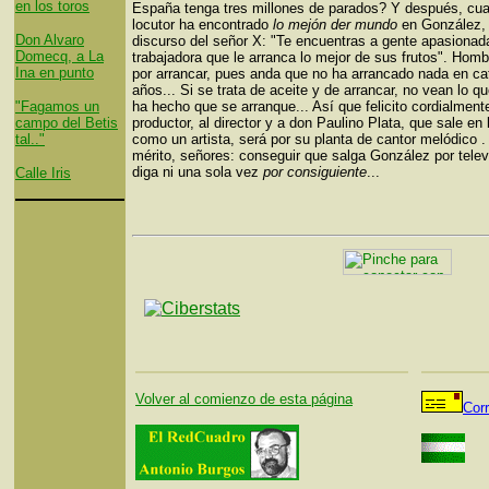
en los toros
España tenga tres millones de parados? Y después, cua
locutor ha encontrado
lo mejón der mundo
en González,
Don Alvaro
discurso del señor X: "Te encuentras a gente apasionad
Domecq, a La
trabajadora que le arranca lo mejor de sus frutos". Homb
Ina en punto
por arrancar, pues anda que no ha arrancado nada en ca
años... Si se trata de aceite y de arrancar, no vean lo qu
"Fagamos un
ha hecho que se arranque... Así que felicito cordialmente
campo del Betis
productor, al director y a don Paulino Plata, que sale en 
tal.."
como un artista, será por su planta de cantor melódico 
mérito, señores: conseguir que salga González por telev
diga ni una sola vez
por consiguiente
...
Calle Iris
Volver al comienzo de esta página
Cor