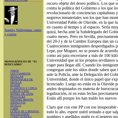
oscuro objeto del deseo político. Los que u
contra la política del Gobierno o los que lo
revolucionario de conciencias capitalistas 
negreros inmateriales son los que han monta
Universidad Pablo de Olavide, en la que h
en cuanto al tiempo y al espacio. Sería muy 
Juanito Valderrama: cante
quizá, hecha ante la Subdelegado del Gob
y coplas
cuatro meses. Pero en Sevilla, precisamente
del 20-J y de la Cumbre Europea dan un ca
Cuatrocientos inmigrantes desperdigados po
Lepe, por Moguer, no se ponen de acuerdo
como así para encerrarse a más de 100 kiló
Universidad que ni los propios sevillanos 
MONOGRÁFICOS DE "EL
coger para llegar allí. Cuando los inmigran
REDCUADRO"
congregan ante los sitios donde saben que 
TOROS
LAS CUARENTA
ante la Policía, ante la Delegación del Go
SEVILLAS
Universidad, donde el único papel que expid
PERSONAJES DE
SEVILLA
licenciado. Luego no están en la Olavide p
HUMOR
anden despistados en materia de burocracia
FLAMENCO Y COPLA
CARLOS CANO
legalización, ni en estas fechas precisament
RAFAEL DE LEÓN
PACO ALBA
Están allí porque los han traído los nuevos
ANTONIO MARTÍN
ANDALUCIA
SEVILLA
Claro que con este PP con ese insuperable
CADIZ
todo lo alto, espere usted sentado a que sa
LETRAS DE CARNAVAL
NOSTALGIARIO
nombres y apellidos quién es el negrero polí
CURRO ROMERO