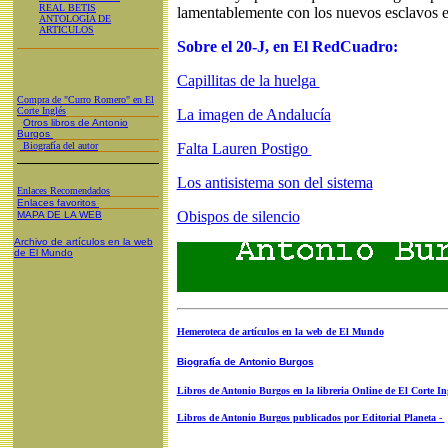
REAL BETIS
lamentablemente con los nuevos esclavos e
ANTOLOGÍA DE
ARTICULOS
Sobre el 20-J, en El RedCuadro:
Capillitas de la huelga
Compra de "Curro Romero" en El
Corte Inglés
La imagen de Andalucía
Otros libros de Antonio
Burgos
Biografía del autor
Falta Lauren Postigo
Los antisistema son del sistema
Enlaces Recomendados
Enlaces favoritos
Obispos de silencio
MAPA DE LA WEB
Archivo de artículos en la web
de El Mundo
Hemeroteca de artículos en la web de El Mundo
Biografía de Antonio Burgos
Libros de Antonio Burgos en la libreria Online de El Corte In
Libros de Antonio Burgos publicados por Editorial Planeta -