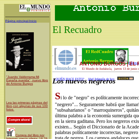
Página principal-Inicio
El Recuadro
ANTONIO BURGOS | EL
Página 
El Mundo de Andalucía, jueves 13 de junio 
"Juanito Valderrama:Mi
Los nuevos negreros
¿QUIÉN HACE ESTO?
Abel Infanzón de hoy
España querida", nuevo libro
de Antonio Burgos
S
i lo de "negro" es políticamente incorre
Lea las primeras páginas del
"negrero"... Seguramente habrá que llamar
libro,con algunas de sus 100
"subsaharianos" o "marroquineros", quitánd
fotos
última palabra a la economía sumergida q
en la sierra gaditana. Pero los negreros exi
existen... Según el Diccionario de la Acad
palabras políticamente incorrectas, negrero 
Compra del libro por
trata de negros. Los campos andaluces que
Internet: precio oferta: 18,76