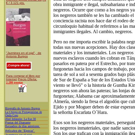
€ / 3.121 pts.
obra inmigrante e ilegal, subsahariana e ind
negreros. Ocurre que como a los negros ya 
los negreros también se les ha cambiado e
conciencia racista nos hace dar el rodeo de
circunloquio habitual de referirnos a las ma
inmigrantes ilegales. Al cambio, negreros.
Pero no me importa escribir la palabra negr
todas sus nuevas acepciones. Hay dos clase
materiales y los inmateriales. Los negreros 
"Jazmines en el ojal", de
Antonio Burgos
nuevos esclavos cuando les cobran en Táng
pasarlos en patera por el Estrecho, por tran
furgonetas hacia los campos de trabajo, po
tarea de sol a sol a sesenta grados bajo plá
Para comprar el libro por
de Sur de España a Sur de los Estados Unid
Internet
Precio Oferta:
2.280 pesetas
viento se llevó" o la historia de Guntha Ki
negreros son ahora las pateras; las lonjas d
furgonetas; Alabama cae aproximadamente
Almería, siendo la fresa el algodón que cul
Ejido y por Moguer deben de estar espera
Biografía de Antonio Burgos
la señorita Escarlata O´Hara.
L
a Chispa en Protagonistas de
Onda Cero
A
bel Infanzón: La Ese 30
Esos son los negreros materiales, persegui
P
untas del Diamante
Recuadros de días anteriores
los negreros inmateriales, que nadie sanci
Artículos de "Epoca"
Son los que trafican con la inmigración ile
Jazmines en el ojal