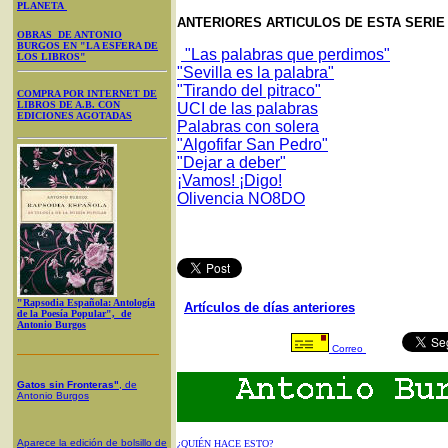
PLANETA
ANTERIORES ARTICULOS DE ESTA SERI
OBRAS DE ANTONIO
BURGOS EN "LA ESFERA DE
"Las palabras que perdimos"
LOS LIBROS"
"Sevilla es la palabra"
"Tirando del pitraco"
COMPRA POR INTERNET DE
LIBROS DE A.B. CON
UCI de las palabras
EDICIONES AGOTADAS
Palabras con solera
"Algofifar San Pedro"
"Dejar a deber"
¡Vamos! ¡Digo!
Olivencia NO8DO
"Rapsodia Española: Antología
Artículos de días anteriores
de la Poesía Popular", de
Antonio Burgos
Correo
Gatos sin Fronteras"
, de
Antonio Burgos
Aparece la edición de bolsillo de
¿QUIÉN HACE ESTO?