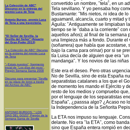
convertido un nombre, "tela", en un a
La Colección de ABC"
Tela sevillano. Y yo pensaba hoy com
Discurso en la entrega del
premio Luca de Tena
Bustamante: "Mis nietos, ni idea de lo q
aguamanil, alcancía, cuarto y mitad y t
Antonio Burgos, premio Luca
de Tena a una trayectoria
Águila: "Antiguamente se limpiaban l
tiempo se le "daba a la corriente" co
aquellos años); al final de la semana 
"El Señor de Sevilla, la
Sevilla del Señor" (Anuario
una limpieza más a fondo. Durante el 
del Gran Poder 2013)
(soñarrera) que había que acostarse, s
bajo la cama para orinar) por si se p
"La Colección de ABC" Discurso
en la entrega del premio Luca
tía Luisa decía de alguien que era "u
de Tena
mandanga". Y los novios de las niñas pi
"¿Estais puestos", fragmento
inicial de "Los días del gozo",
Este era el deseo. Pero otras urgencia
Pregón Semana Santa 2008
No de Sevilla, sino de esta España nu
Discurso para presentar "Sevilla
separatistas catalanes a los que el Go
en su plaza de toros a través
del Archivo de ABC"
de momento les mando el Ejército y 
resto de los medios y compruebo que,
por el lenguaje de los separatistas e
España", ¿passsa algo? ¿Acaso no lo s
la Independencia de la Señorita Pepis
ANTONIO BURGOS
: "
LOS
DÍAS DEL GOZO
"
Pregón de la
La ETA nos impuso su lenguaje. Consig
Semana Santa
de Sevilla
delante. No era "la ETA", como banda 
sino que España entera rompió en deci