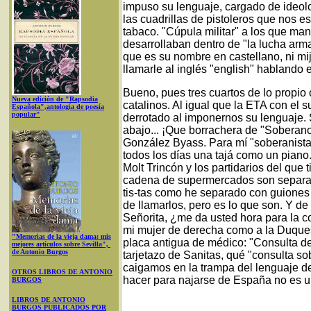
impuso su lenguaje, cargado de ideo
las cuadrillas de pistoleros que nos e
tabaco. "Cúpula militar" a los que m
desarrollaban dentro de "la lucha arm
que es su nombre en castellano, ni m
llamarle al inglés "english" hablando 
Bueno, pues tres cuartos de lo propio
Nueva edición de "Rapsodia
catalinos. Al igual que la ETA con el 
Española",antología de poesía
popular"
derrotado al imponernos su lenguaje.
abajo... ¡Que borrachera de "Soberano
González Byass. Para mí "soberanista
todos los días una tajá como un pian
Molt Trincón y los partidarios del qu
cadena de supermercados son separati
tis-tas como he separado con guiones 
de llamarlos, pero es lo que son. Y de
Señorita, ¿me da usted hora para la co
mi mujer de derecha como a la Duques
"Memorias de la vieja dama: mis
placa antigua de médico: "Consulta de
mejores artículos sobre Sevilla",
de Antonio Burgos
tarjetazo de Sanitas, qué "consulta sob
caigamos en la trampa del lenguaje 
OTROS LIBROS DE ANTONIO
hacer para najarse de España no es un
BURGOS
LIBROS DE ANTONIO
BURGOS PUBLICADOS POR