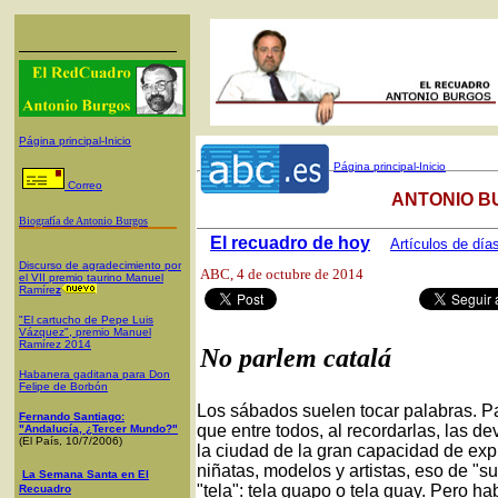
Página principal-Inicio
Página principal-Inicio
Correo
ANTONIO B
Biografía de Antonio Burgos
El recuadro de hoy
Artículos de día
Discurso de agradecimiento por
ABC
, 4 de octubre de 2014
el VII premio taurino Manuel
Ramíre
z
"El cartucho de Pepe Luis
Vázquez", premio Manuel
Ramírez 2014
No parlem catalá
Habanera gaditana para Don
Felipe de Borbón
Los sábados suelen tocar palabras. P
Fernando Santiago:
que entre todos, al recordarlas, las de
"Andalucía, ¿Tercer Mundo?"
(El País, 10/7/2006)
la ciudad de la gran capacidad de exp
niñatas, modelos y artistas, eso de "s
La Semana Santa en El
"tela": tela guapo o tela guay. Pero h
Recuadro