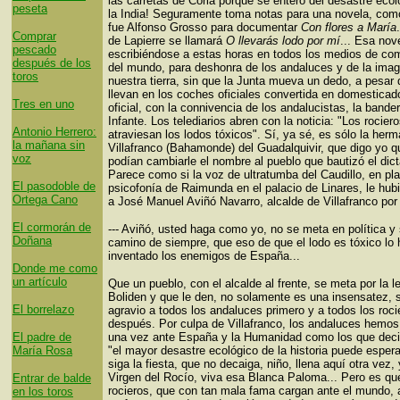
las carretas de Coria porque se enteró del desastre ecoló
peseta
la India! Seguramente toma notas para una novela, co
fue Alfonso Grosso para documentar
Con flores a María
Comprar
de Lapierre se llamará
O llevarás lodo por mí
... Esa nov
pescado
escribiéndose a estas horas en todos los medios de co
después de los
del mundo, para deshonra de los andaluces y de la ima
toros
nuestra tierra, sin que la Junta mueva un dedo, a pesar
llevan en los coches oficiales convertida en domesticad
Tres en uno
oficial, con la connivencia de los andalucistas, la bande
Infante. Los telediarios abren con la noticia: "Los rocier
Antonio Herrero:
atraviesan los lodos tóxicos". Sí, ya sé, es sólo la her
la mañana sin
Villafranco (Bahamonde) del Guadalquivir, que digo yo q
voz
podían cambiarle el nombre al pueblo que bautizó el dict
Parece como si la voz de ultratumba del Caudillo, en pl
El pasodoble de
psicofonía de Raimunda en el palacio de Linares, le hub
Ortega Cano
a José Manuel Aviñó Navarro, alcalde de Villafranco por 
El cormorán de
--- Aviñó, usted haga como yo, no se meta en política y 
Doñana
camino de siempre, que eso de que el lodo es tóxico lo
inventado los enemigos de España...
Donde me como
un artículo
Que un pueblo, con el alcalde al frente, se meta por la l
Boliden y que le den, no solamente es una insensatez, 
El borrelazo
agravio a todos los andaluces primero y a todos los roci
después. Por culpa de Villafranco, los andaluces hemo
El padre de
una vez ante España y la Humanidad como los que dec
María Rosa
"el mayor desastre ecológico de la historia puede espera
siga la fiesta, que no decaiga, niño, llena aquí otra vez, 
Virgen del Rocío, viva esa Blanca Paloma... Pero es qu
Entrar de balde
rocieros, que con tan mala fama cargan ante el mundo, 
en los toros