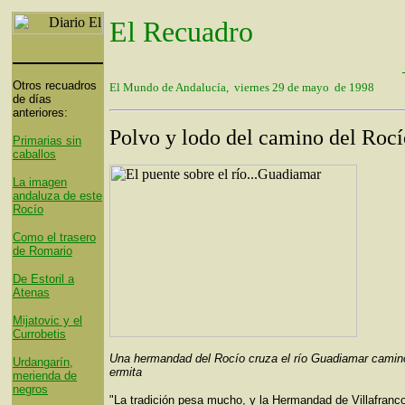
El Recuadro
Otros recuadros
El Mundo de Andalucía, viernes 29 de mayo de 1998
de días
anteriores:
Polvo y lodo del camino del Rocí
Primarias sin
caballos
La imagen
andaluza de este
Rocío
Como el trasero
de Romario
De Estoril a
Atenas
Mijatovic y el
Currobetis
Una hermandad del Rocío cruza el río Guadiamar camino
Urdangarín,
ermita
merienda de
negros
"La tradición pesa mucho, y la Hermandad de Villafranco