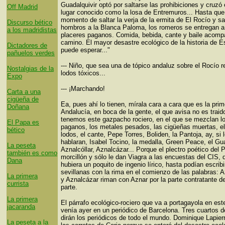
Guadalquivir optó por saltarse las prohibiciones y cruzó e
Off Madrid
lugar conocido como la losa de Entremuros...
Hasta que 
momento de saltar la verja de la ermita de El Rocío y sa
Discurso bético
hombros a la Blanca Paloma, los romeros se entregan a
a los madridistas
placeres paganos. Comida, bebida, cante y baile acomp
camino. El mayor desastre ecológico de la historia de 
Dictadores de
puede esperar..."
pañuelos verdes
--- Niño, que sea una de tópico andaluz sobre el Rocío r
Nostalgias de la
lodos tóxicos...
Expo
--- ¡Marchando!
Carta a una
cigüeña de
Ea, pues ahí lo tienen, mírala cara a cara que es la prim
Doñana
Andalucía, en boca de la gente, el que avisa no es traid
tenemos este gazpacho rociero, en el que se mezclan l
El Papa es
paganos, los metales pesados, las cigüeñas muertas, el 
bético
lodos, el cante, Pepe Torres, Boliden, la Pantoja, ay, si 
hablaran, Isabel Tocino, la medalla, Green Peace, el Gu
La peseta
Aznalcóllar, Aznalcázar... Porque el plectro poético del
también es como
morcillón y sólo le dan Viagra a las encuestas del CIS,
Dana
hubiera un poquito de ingenio lírico, hasta podían escrib
sevillanas con la rima en el comienzo de las palabras: A
La primera
y Aznalcázar riman con Aznar por la parte contratante de
currista
parte.
La primera
El párrafo ecológico-rociero que va a portagayola en este
jacaranda
venía ayer en un periódico de Barcelona. Tres cuartos de
dirán los periódicos de todo el mundo. Dominique Lapier
La peseta a la