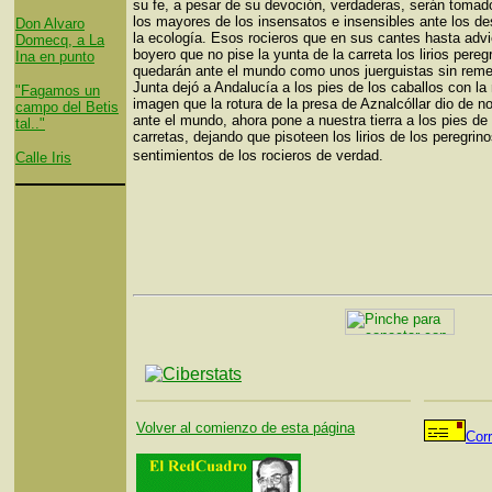
su fe, a pesar de su devoción, verdaderas, serán toma
los mayores de los insensatos e insensibles ante los de
Don Alvaro
la ecología. Esos rocieros que en sus cantes hasta advi
Domecq, a La
boyero que no pise la yunta de la carreta los lirios pereg
Ina en punto
quedarán ante el mundo como unos juerguistas sin remed
Junta dejó a Andalucía a los pies de los caballos con la
"Fagamos un
imagen que la rotura de la presa de Aznalcóllar dio de n
campo del Betis
ante el mundo, ahora pone a nuestra tierra a los pies de 
tal.."
carretas, dejando que pisoteen los lirios de los peregrin
sentimientos de los rocieros de verdad.
Calle Iris
Volver al comienzo de esta página
Cor