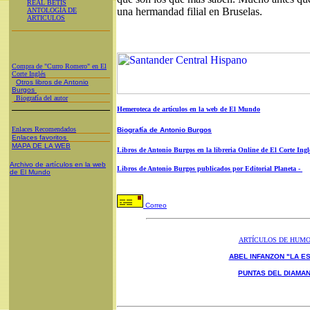
REAL BETIS
una hermandad filial en Bruselas.
ANTOLOGÍA DE
ARTICULOS
Compra de "Curro Romero" en El
Corte Inglés
Otros libros de Antonio
Burgos
Biografía del autor
Hemeroteca de artículos en la web de El Mundo
Enlaces Recomendados
Biografía de Antonio Burgos
Enlaces favoritos
MAPA DE LA WEB
Libros de Antonio Burgos en la libreria Online de El Corte Ingl
Archivo de artículos en la web
Libros de Antonio Burgos publicados por Editorial Planeta -
de El Mundo
Correo
ARTÍCULOS DE HUM
ABEL INFANZON "LA ES
PUNTAS DEL DIAMA