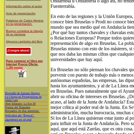
Ondarribia u Ondabirria o algo así, no tend
Fuenterrabía.
Información sobre el autor
Acto de presentación
En esto de las regiones y la Unión Europea,
Palabras de Carlos Herrera
conoce bien Bruselas o Prodi no conoce bie
en la presentación
mundo que sea medio qué en Andalucía tiene
Burgos completa la trilogía
¿Por qué hay tantos chavales y chavalas es
de la memoria
o Relaciones Europeas? Porque todos quiere
Algunos capítulos del libro
representación de algo en Bruselas. La pobla
Bruselas mismo con esto de los másteres, si 
que nos daba las mismas cifras que cualquier
universidades que hay aquí.
Para comprar el libro por
Internet
Precio Oferta:
2.280 pesetas
En Bruselas no sólo piensan los chavales qu
porvenir con puesto de trabajo más o menos
autónomas españolas, las empresas, las dipu
hasta los ayuntamientos, y al de La Línea m
en Bruselas. Pues naturalmente que el Ayun
Biografía de Antonio Burgos
abrir su oficina de intereses en Bruselas. ¿D
L
a Chispa en Protagonistas de
Onda Cero
acaso, al lado de la Junta de Andalucía? Esta
A
bel Infanzón: La Ese 30
mejor crítica al poder real de la Junta. En S
P
untas del Diamante
Recuadros de días anteriores
administración, mucha burocracia, muchas c
Artículos de "Epoca"
Si los de La Línea quisieran estar junto al p
Jazmines en el ojal
para influir en la Junta de Andalucía. Pero s
aquí, que aquí está Zarrías, que es otra cosa.