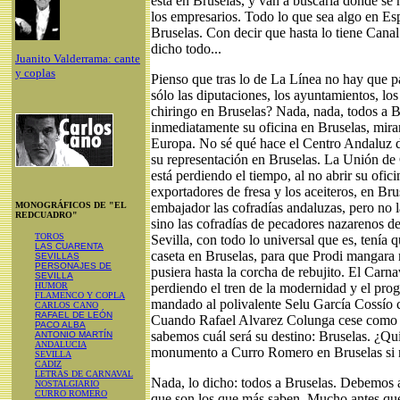
está en Bruselas, y van a buscarla donde se
los empresarios. Todo lo que sea algo en Esp
Bruselas. Con decir que hasta lo tiene Canal
dicho todo...
Juanito Valderrama: cante
y coplas
Pienso que tras lo de La Línea no hay que p
sólo las diputaciones, los ayuntamientos, lo
chiringo en Bruselas? Nada, nada, todos a Br
inmediatamente su oficina en Bruselas, mira
Europa. No sé qué hace el Centro Andaluz 
su representación en Bruselas. La Unión de 
está perdiendo el tiempo, al no abrir su ofi
exportadores de fresa y los aceiteros, en Bru
MONOGRÁFICOS DE "EL
embajador las cofradías andaluzas, pero no l
REDCUADRO"
sino las cofradías de pecadores nazarenos d
TOROS
Sevilla, con todo lo universal que es, tenía
LAS CUARENTA
caseta en Bruselas, para que Prodi mangara
SEVILLAS
PERSONAJES DE
pusiera hasta la corcha de rebujito. El Carn
SEVILLA
HUMOR
perdiendo el tren de la modernidad y el pro
FLAMENCO Y COPLA
mandado al polivalente Selu García Cossío
CARLOS CANO
RAFAEL DE LEÓN
Cuando Rafael Alvarez Colunga cese como 
PACO ALBA
sabemos cuál será su destino: Bruselas. ¿Qu
ANTONIO MARTÍN
ANDALUCIA
monumento a Curro Romero en Bruselas si no
SEVILLA
CADIZ
LETRAS DE CARNAVAL
Nada, lo dicho: todos a Bruselas. Debemos 
NOSTALGIARIO
CURRO ROMERO
que son los que más saben. Mucho antes que