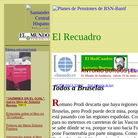
El Recuadro
Página principal-Inicio
ANTONIO BURGOS | E
Página 
El Mundo de Andalucía, jueves 10 de enero 
¿QUIÉN HACE ESTO?
Abel Infanzón de hoy
Todos a Bruselas
"JAZMINES EN EL OJAL",
R
nuevo libro de Antonio
omano Prodi descarta que haya regiones 
Burgos
Bruselas, pero Prodi puede decir misa, porqu
Entrevista sobre el libro en
está pasando con las regiones españolas. Con
"El Cultural"
para no meternos en carreteras de las Vas
Prólogo de María Dolores
se sabe dónde se va, porque va uno hacia Fue
Pradera
pone Fuenterrabía por parte ninguna. Com
Información sobre el libro