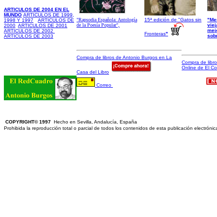
ARTICULOS DE 2004 EN EL
MUNDO
ARTICULOS DE 1999,
"Rapsodia Española: Antología
15ª edición de "
Gatos sin
"Me
1998 Y 1997
ARTICULOS DE
de la Poesía Popular",
vie
2000
ARTICULOS DE 2001
mej
ARTICULOS DE 2002
Fronteras
"
sobr
ARTICULOS DE 2003
Compra de libros de Antonio Burgos en La
Compra de libro
Online de El Co
Casa del Libro
Correo
COPYRIGHT©
1
997
H
echo en Sevilla, Andalucía, España
Prohibida la reproducción total o parcial de todos los contenidos de esta publicación electrónica 