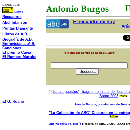
Sevilla, 20
18
Correo
Recuadros
El recuadro de hoy
Abel Infanzon
Artí
Puntas Diamante
Libros de A.B.
Biografía de A.B
.
Entrevistas a .A.B.
Canciones
El premio Cavia
P
ara buscar dentro de El RedCuadro
El Romero Murube
"¿Estais puestos", fragmento inicial de "Los d
Santa 2008
El G. Ruano
Antonio Burgos, premio Luca de Tena a
"La Colecció
n
de ABC" Discurso en la entreg
Qué no daría yo, Rocío
(Tercera de ABC, 2/6/06, XXXII pr