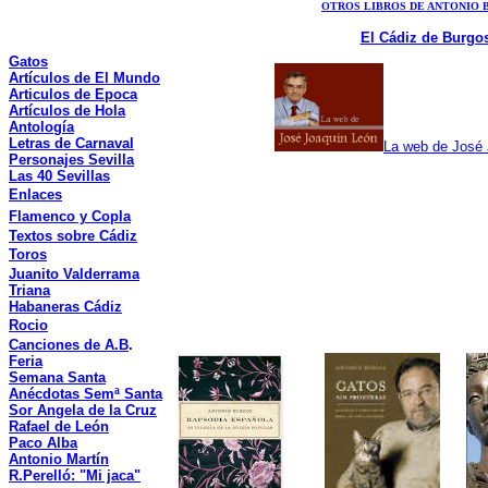
OTROS LIBROS DE ANTONIO 
El Cádiz de Burgo
Gatos
Artículos de El Mundo
Articulos de Epoca
Artículos de Hola
Antología
Letras de Carnaval
La web de José
Personajes Sevilla
Las 40 Sevillas
Enlaces
Flamenco y Copla
Textos sobre Cádiz
Toros
Juanito Valderrama
Triana
Habaneras Cádiz
Rocio
Canciones de A.B
.
Feria
Semana Santa
Anécdotas Semª Santa
Sor Angela de la Cruz
Rafael de León
Paco Alba
Antonio Martín
R.Perelló: "Mi jaca"