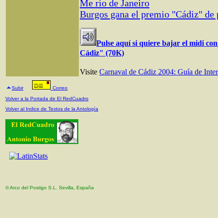
Me río de Janeiro
Burgos gana el premio "Cádiz" de 
Pulse aquí si quiere bajar el midi c
Cádiz" (70K)
Visite
Carnaval de Cádiz 2004: Guía de Inter
Subir
Correo
Volver a la Portada de El RedCuadro
Volver al Indice de Textos de la Antología
© Arco del Postigo S.L. Sevilla, España