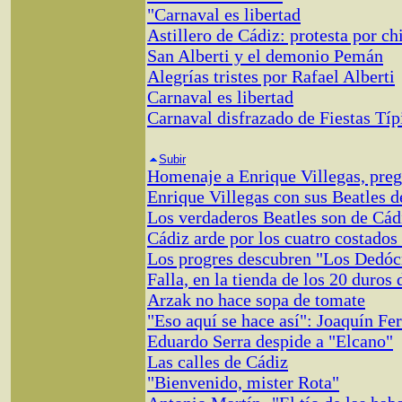
"Carnaval es libertad
Astillero de Cádiz: protesta por ch
San Alberti y el demonio Pemán
Alegrías tristes por Rafael Alberti
Carnaval es libertad
Carnaval disfrazado de Fiestas Típ
Subir
Homenaje a Enrique Villegas, preg
Enrique Villegas con sus Beatles d
Los verdaderos Beatles son de Cád
Cádiz arde por los cuatro costados
Los progres descubren "Los Dedóc
Falla, en la tienda de los 20 duros
Arzak no hace sopa de tomate
"Eso aquí se hace así": Joaquín F
Eduardo Serra despide a "Elcano"
Las calles de Cádiz
"Bienvenido, mister Rota"