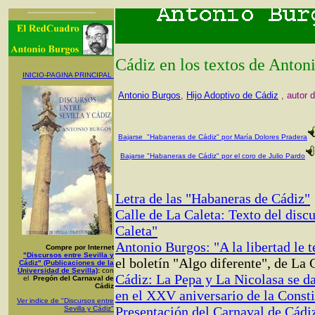
Cádiz
en los textos de Anton
INICIO-PAGINA PRINCIPAL
Antonio Burgos
,
Hijo Adoptivo de Cádiz
, autor 
Bajarse
"Habaneras de Cádiz" por María Dolores Pradera
Bajarse
"Habaneras de Cádiz" por el coro de Julio Pardo
Letra de las "Habaneras de Cádiz"
Calle de La Caleta: Texto del disc
Caleta"
Antonio Burgos: "A la libertad le 
Compre por Internet
"Discursos entre Sevilla y
el boletín "Algo diferente", de La 
Cádiz" (Publicaciones de la
Universidad de Sevilla)
:
con
Cádiz: La Pepa y La Nicolasa se 
el
Pregón del Carnaval de
Cádiz
en el XXV aniversario de la Const
Ver indice de "Discursos entre
Presentación del Carnaval de Cádiz
Sevilla y Cádiz"