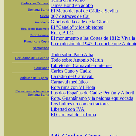
Cádiz y su Carnaval
James Bond en adobo
Semana Santa
El Metro del gol de Cádiz a Sevilla
007 disfraces de Cai
Sevilla
Glorias de la calle de la Gloria
Andalucía
El "Canelo" y los objetores
Real Betis Balompie
Rota, B.I.C
.
Curro Romero
El monumento a las Cortes de 1812: Viva la
Flamenco y Copla
La explosión de 1947: La noche que Antoni
Nostalgiario
Todo sobre Paco Alba
Recuadros de El Mundo
Todo sobre Antonio Martín
Libreto del Carnaval en Internet
Canciones
Carlos Cano y Cádiz
La radio del Carnaval
Artículos de "Epoca
"
Carnaval mediático
Rota rima con VI Flota
Recuadros de temas de
Las dos Españas de Cádiz: Pemán y Alberti
Semana Santa
Rota, Guantánamo y la paloma equivocada
Los buitres no comen tractores
Libertad con IVA
El Carnaval de la Toma