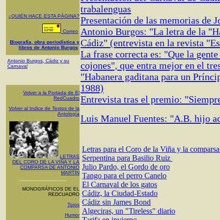
trabalenguas
¿QUIÉN HACE ESTA PÁGINA?
Presentación de las memorias de 
Antonio Burgos: "La letra de la "
Correo
Cádiz" (entrevista en la revista "E
Biografía, obra periodística y
libros de Antonio Burgos
La frase correcta es: "Que la gent
Antonio Burgos, Cádiz y su
cojones", que entra mejor en el tre
Carnaval
"Habanera gaditana para un Prínci
1988)
Volver a la Portada de El
Entrevista tras el premio: "Siempr
RedCuadro
Volver al Indice de Textos de la
Antología
Luis Manuel Fuentes: "A.B. hijo a
Letras para el Coro de la Viña y la compars
LETRAS
Serpentina para Basilio Ruiz
DEL CORO DE LA VIÑA Y LA
Julio Pardo, el Gordo de oro
COMPARSA DE ANTONIO
MARTÍN
Tango para el perro Canelo
El Carnaval de los gatos
MONOGRÁFICOS DE EL
Cádiz, la Ciudad-Estado
REDCUADRO
Cádiz sin James Bond
Toros
Algeciras, un "Tireless" diario
Humor
Tarifa en invierno