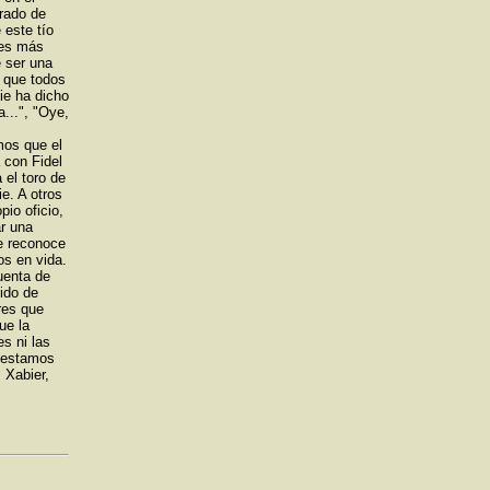
irado de
 este tío
 es más
e ser una
s que todos
ie ha dicho
...", "Oye,
mos que el
 con Fidel
 el toro de
e. A otros
pio oficio,
ar una
le reconoce
os en vida.
uenta de
ido de
res que
ue la
es ni las
 estamos
, Xabier,