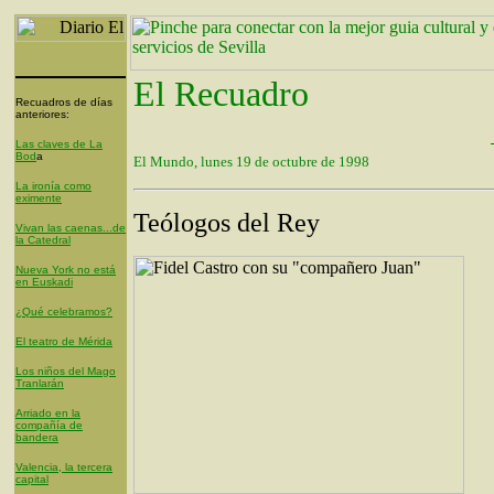
El Recuadro
Recuadros de días
anteriores:
Las claves de La
Bod
a
El Mundo, lunes 19 de octubre de 1998
La ironía como
eximente
Teólogos del Rey
Vivan las caenas...de
la Catedral
Nueva York no está
en Euskadi
¿Qué celebramos?
El teatro de Mérida
Los niños del Mago
Tranlarán
Arriado en la
compañía de
bandera
Valencia, la tercera
capital