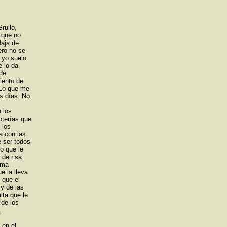
rullo,
 que no
Maja de
ero no se
 yo suelo
 lo da
de
iento de
 Lo que me
s días. No
 los
nterías que
 los
a con las
e ser todos
o que le
 de risa
ama
e la lleva
 que el
 y de las
ita que le
 de los
.
 en el