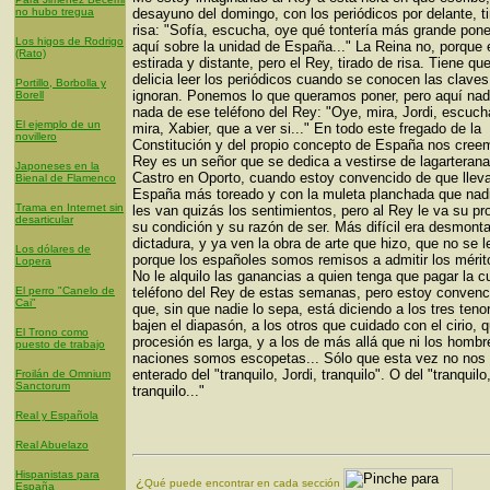
no hubo tregua
desayuno del domingo, con los periódicos por delante, t
risa: "Sofía, escucha, oye qué tontería más grande pone
Los higos de Rodrigo
aquí sobre la unidad de España..." La Reina no, porque
(Rato)
estirada y distante, pero el Rey, tirado de risa. Tiene qu
delicia leer los periódicos cuando se conocen las clave
Portillo, Borbolla y
ignoran. Ponemos lo que queramos poner, pero aquí nad
Borell
nada de ese teléfono del Rey: "Oye, mira, Jordi, escucha
El ejemplo de un
mira, Xabier, que a ver si..." En todo este fregado de la
novillero
Constitución y del propio concepto de España nos cree
Rey es un señor que se dedica a vestirse de lagarterana
Japoneses en la
Castro en Oporto, cuando estoy convencido de que lleva
Bienal de Flamenco
España más toreado y con la muleta planchada que nadi
Trama en Internet sin
les van quizás los sentimientos, pero al Rey le va su pro
desarticular
su condición y su razón de ser. Más difícil era desmont
dictadura, y ya ven la obra de arte que hizo, que no se 
Los dólares de
porque los españoles somos remisos a admitir los mérit
Lopera
No le alquilo las ganancias a quien tenga que pagar la c
El perro "Canelo de
teléfono del Rey de estas semanas, pero estoy convenc
Cai"
que, sin que nadie lo sepa, está diciendo a los tres teno
bajen el diapasón, a los otros que cuidado con el cirio, q
El Trono como
procesión es larga, y a los de más allá que ni los hombr
puesto de trabajo
naciones somos escopetas... Sólo que esta vez no nos
enterado del "tranquilo, Jordi, tranquilo". O del "tranquilo
Froilán de Omnium
Sanctorum
tranquilo..."
Real y Española
Real Abuelazo
Hispanistas para
¿
Qué puede encontrar en cada sección
España