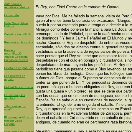
Autonomía y
El Rey, con Fidel Castro en la cumbre de Oporto
narrativa andaluza
La mantilla
Vaya por Dios. Me ha fallado la semanal visita de Pero G
quien al menos tiene la cortesía de excusarse: "Burgos,
M de Miami, M de
puedo ir por su escritorio porque tengo que decirle a la 
Málaga
Mirurgia cómo debe ponerse la mantilla para La Boda, p
preocupe, lea lo de Peñafiel, que se lo dará hecho como
Constitución talla XL
los domingos." Y leo a Jaime Peñafiel en El Mundo y me
hecho. Cuando el Rey se despelotó, de entre las voces 
Rentería en la cocina
escándalo, sólo dos se alzaron contra el general rasgam
Paripé y
vestiduras ante la ausencia de regios paños de pureza.
escenificación -
hace pensar que el Rey se tiene que despelotar todos lo
Abuelo Cebolleta -
despelotarse con el culo en pompa y circunstancia, sino
Presos de tercera
despelotarse de risa. Leyendo los periódicos. Al Rey con
Sevilla es un pañuelo
periódicos tiene que pasarle como a Dios leyendo las to
ponen los libros de Teología. Dicen que los teólogos son
Los muertos de
bufones de Dios, porque el Supremo se despelota de ris
agosto
tonterías que ponen de Él. Y los periodistas debemos d
un poco teólogos o bufones obligados del Rey, que con l
Del Volchov a Bosnia
gusta una guasa y un pitorreo, es que se tiene que partir
La cartera y las
con las cosas que se escriben de su negocio, que se ll
gambas
España. Ya se sabe que en cuestiones de negocio, el qu
la entiende. El ojo del amo engorda el caballo. Y no creo
¿Un hombre, un
Rey, que aprendió equitación de los principios en Estoril
voto?
circunstancias en la Academia Militar de Zaragoza, perm
dejen el caballo del Cid convertido en un caballo de pica
El escenario-Años de
Rencor-Liceo
antiguos, de cuando no eran de percherona raza bretona
Español
Me estoy imaginando al Rey a esta hora en que escribo,
Para Jiménez Becerril