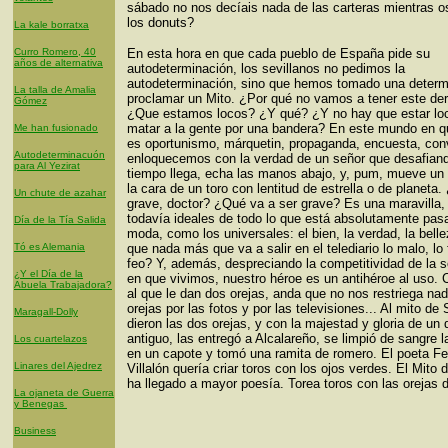
sábado no nos decíais nada de las carteras mientras o
los donuts?
La kale borratxa
Curro Romero, 40
En esta hora en que cada pueblo de España pide su
años de alternativa
autodeterminación, los sevillanos no pedimos la
autodeterminación, sino que hemos tomado una determ
La talla de Amalia
proclamar un Mito. ¿Por qué no vamos a tener este de
Gómez
¿Que estamos locos? ¿Y qué? ¿Y no hay que estar lo
matar a la gente por una bandera? En este mundo en q
Me han fusionado
es oportunismo, márquetin, propaganda, encuesta, con
Autodeterminacuón
enloquecemos con la verdad de un señor que desafiand
para Al Yezirat
tiempo llega, echa las manos abajo, y, pum, mueve un
la cara de un toro con lentitud de estrella o de planeta.
Un chute de azahar
grave, doctor? ¿Qué va a ser grave? Es una maravilla,
todavía ideales de todo lo que está absolutamente pas
Día de la Tía Salida
moda, como los universales: el bien, la verdad, la bell
Tó es Alemania
que nada más que va a salir en el telediario lo malo, lo 
feo? Y, además, despreciando la competitividad de la 
¿Y el Día de la
en que vivimos, nuestro héroe es un antihéroe al uso. 
Abuela Trabajadora?
al que le dan dos orejas, anda que no nos restriega na
orejas por las fotos y por las televisiones... Al mito de S
Maragall-Dolly
dieron las dos orejas, y con la majestad y gloria de un 
antiguo, las entregó a Alcalareño, se limpió de sangre
Los cuartelazos
en un capote y tomó una ramita de romero. El poeta F
Linares del Ajedrez
Villalón quería criar toros con los ojos verdes. El Mito 
ha llegado a mayor poesía. Torea toros con las orejas 
La ojaneta de Guerra
y Benegas
Business