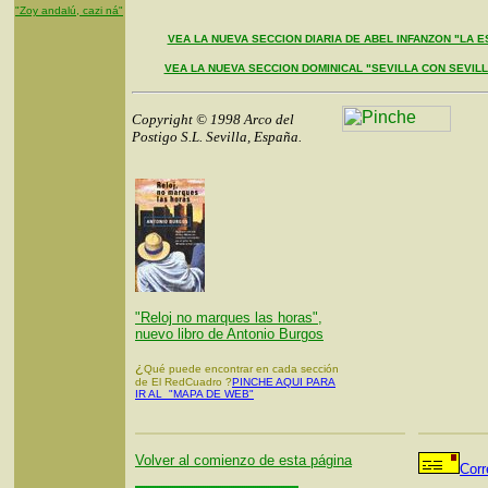
"Zoy andalú, cazi ná"
VEA LA NUEVA SECCION DIARIA DE ABEL INFANZON "LA E
VEA LA NUEVA SECCION DOMINICAL "SEVILLA CON SEVIL
Copyright © 1998 Arco del
Postigo S.L. Sevilla, España.
"Reloj no marques las horas",
nuevo libro de Antonio Burgos
¿
Qué puede encontrar en cada sección
de El RedCuadro ?
PINCHE AQUI PARA
IR AL "MAPA DE WEB"
Volver al comienzo de esta página
Corr