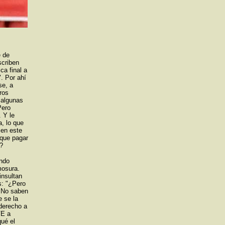
e de
scriben
ca final a
". Por ahí
se, a
ros
 algunas
Pero
 Y le
, lo que
 en este
 que pagar
a?
endo
mosura.
insultan
s: "¿Pero
" No saben
e se la
 derecho a
VE a
qué el