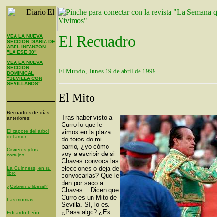
El Recuadro
VEA LA NUEVA
SECCION DIARIA DE
ABEL INFANZON
"LA ESE 30"
VEA LA NUEVA
SECCION
El Mundo, lunes 19 de abril de 1999
DOMINICAL
"SEVILLA CON
SEVILLANOS"
El Mito
Recuadros de días
Tras haber visto a
anteriores:
Curro lo que le
El capote del árbol
vimos en la plaza
del amor
de toros de mi
barrio, ¿yo cómo
Cisneros y los
voy a escribir de si
cartujos
Chaves convoca las
elecciones o deja de
La Guinness, en su
libro
convocarlas? Que le
den por saco a
¿Gobierno liberal?
Chaves... Dicen que
Curro es un Mito de
Las momias
Sevilla. Sí, lo es.
¿Pasa algo? ¿Es
Eduardo León