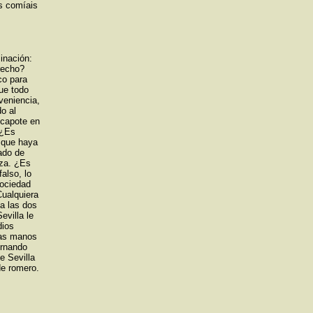
s comíais
inación:
recho?
co para
ue todo
veniencia,
o al
 capote en
 ¿Es
 que haya
ado de
eza. ¿Es
falso, lo
sociedad
Cualquiera
da las dos
evilla le
dios
 las manos
ernando
de Sevilla
de romero.