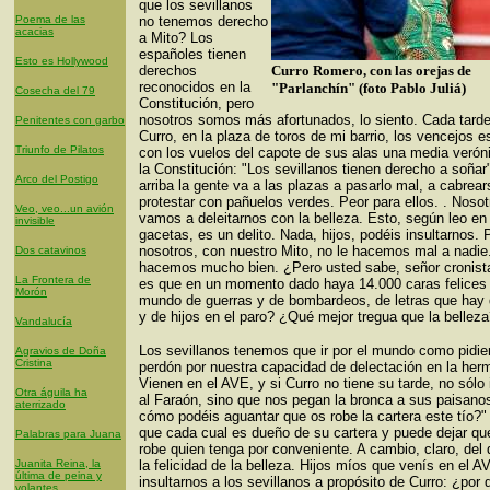
que los sevillanos
Poema de las
no tenemos derecho
acacias
a Mito? Los
españoles tienen
Esto es Hollywood
derechos
Curro Romero, con las orejas de
reconocidos en la
"Parlanchín" (foto Pablo Juliá)
Cosecha del 79
Constitución, pero
nosotros somos más afortunados, lo siento. Cada tard
Penitentes con garbo
Curro, en la plaza de toros de mi barrio, los vencejos e
Triunfo de Pilatos
con los vuelos del capote de sus alas una media veróni
la Constitución: "Los sevillanos tienen derecho a soñar
Arco del Postigo
arriba la gente va a las plazas a pasarlo mal, a cabrear
protestar con pañuelos verdes. Peor para ellos. . Nosot
Veo, veo...un avión
vamos a deleitarnos con la belleza. Esto, según leo en
invisible
gacetas, es un delito. Nada, hijos, podéis insultarnos. 
nosotros, con nuestro Mito, no le hacemos mal a nadie.
Dos catavinos
hacemos mucho bien. ¿Pero usted sabe, señor cronista
La Frontera de
es que en un momento dado haya 14.000 caras felices
Morón
mundo de guerras y de bombardeos, de letras que hay
y de hijos en el paro? ¿Qué mejor tregua que la bellez
Vandalucía
Los sevillanos tenemos que ir por el mundo como pidi
Agravios de Doña
Cristina
perdón por nuestra capacidad de delectación en la her
Vienen en el AVE, y si Curro no tiene su tarde, no sólo 
Otra águila ha
al Faraón, sino que nos pegan la bronca a sus paisano
aterrizado
cómo podéis aguantar que os robe la cartera este tío?
que cada cual es dueño de su cartera y puede dejar qu
Palabras para Juana
robe quien tenga por conveniente. A cambio, claro, del
Juanita Reina, la
la felicidad de la belleza. Hijos míos que venís en el A
última de peina y
insultarnos a los sevillanos a propósito de Curro: ¿por 
volantes