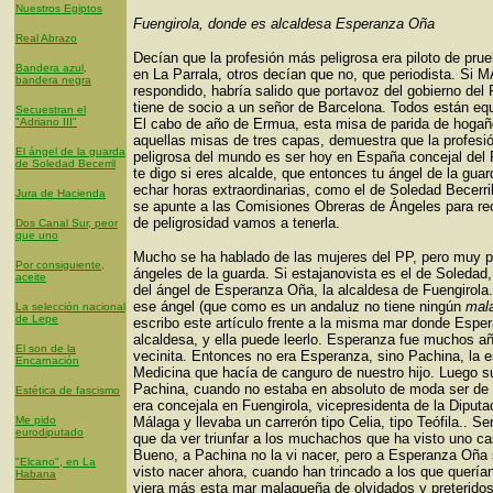
Nuestros Egiptos
Fuengirola, donde es alcaldesa Esperanza Oña
Real Abrazo
Decían que la profesión más peligrosa era piloto de pr
Bandera azul,
en La Parrala, otros decían que no, que periodista. Si 
bandera negra
respondido, habría salido que portavoz del gobierno del 
tiene de socio a un señor de Barcelona. Todos están eq
Secuestran el
"Adriano III"
El cabo de año de Ermua, esta misa de parida de hogaño
aquellas misas de tres capas, demuestra que la profes
El ángel de la guarda
peligrosa del mundo es ser hoy en España concejal del
de Soledad Becerril
te digo si eres alcalde, que entonces tu ángel de la guar
echar horas extraordinarias, como el de Soledad Becerr
Jura de Hacienda
se apunte a las Comisiones Obreras de Ángeles para re
de peligrosidad vamos a tenerla.
Dos Canal Sur, peor
que uno
Mucho se ha hablado de las mujeres del PP, pero muy 
Por consiguiente,
ángeles de la guarda. Si estajanovista es el de Soledad
aceite
del ángel de Esperanza Oña, la alcaldesa de Fuengirola
ese ángel (que como es un andaluz no tiene ningún
mal
La selección nacional
de Lepe
escribo este artículo frente a la misma mar donde Espe
alcaldesa, y ella puede leerlo. Esperanza fue muchos a
El son de la
vecinita. Entonces no era Esperanza, sino Pachina, la e
Encarnación
Medicina que hacía de canguro de nuestro hijo. Luego 
Pachina, cuando no estaba en absoluto de moda ser de
Estética de fascismo
era concejala en Fuengirola, vicepresidenta de la Diputa
Me pido
Málaga y llevaba un carrerón tipo Celia, tipo Teófila.. Sen
eurodiputado
que da ver triunfar a los muchachos que ha visto uno ca
Bueno, a Pachina no la vi nacer, pero a Esperanza Oña 
"Elcano", en La
visto nacer ahora, cuando han trincado a los que quería
Habana
viera más esta mar malagueña de olvidados y preteridos