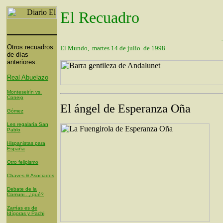
El Recuadro
Otros recuadros
El Mundo, martes 14 de julio de 1998
de días
anteriores:
Real Abuelazo
Monteseirín vs.
Conejo
El ángel de Esperanza Oña
Gómez
Les regalaría San
Pablo
Hispanistas para
España
Otro felipismo
Chaves & Asociados
Debate de la
Comuni...¿qué?
Zarrías es de
Idígoras y Pachi