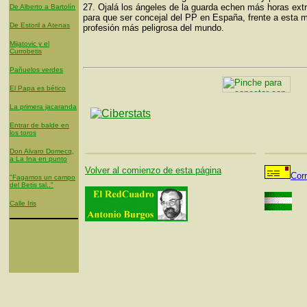
27. Ojalá los ángeles de la guarda echen más horas extr
De Alberto a Bartolín
para que ser concejal del PP en España, frente a esta m
De Estoril a Atenas
profesión más peligrosa del mundo.
Mijatovic y el
Currobetis
Pañuelos verdes
El Papa es bético
La primera jacaranda
Entrar de balde en
los toros
Don Alvaro Domecq,
a La Ina en punto
Volver al comienzo de esta página
Cor
"Fagamos un campo
del Betis tal.."
Calle Iris