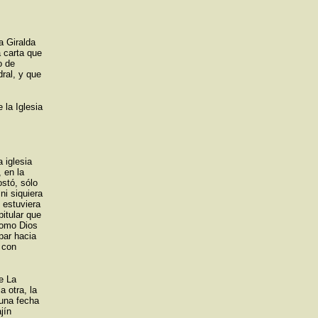
a Giralda
a carta que
o de
dral, y que
 la Iglesia
 iglesia
 en la
ostó, sólo
ni siquiera
i estuviera
itular que
 como Dios
par hacia
 con
e La
a otra, la
 una fecha
jín