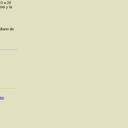
 0 a 24
rné y la
diano de
reo