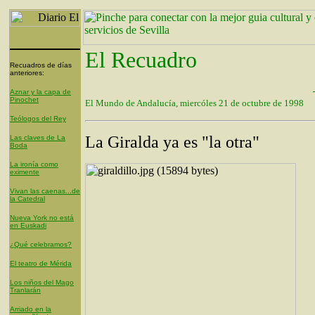
El Recuadro
Recuadros de días
anteriores:
Aznar y la capa de
Pinochet
El Mundo de Andalucía, miercóles 21 de octubre de 1998
Teólogos del Rey
La Giralda ya es "la otra"
Las claves de La
Boda
La ironía como
eximente
Vivan las caenas...de
la Catedral
Nueva York no está
en Euskadi
¿Qué celebramos?
El teatro de Mérida
Los niños del Mago
Tranlarán
Arriado en la