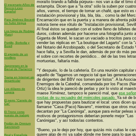
moraíto tirando a fallida púrpura-- nos van a dar el timo d
El escenario-Años de
estampita. Dicen que a "la otra" sólo la suben por cuatr
Rencor-Liceo
años, vamos, el tiempo de tomar un chafé, que esto es
Español
instalación provisional y bla, bla, bla... como la del Mer
Encarnación que en la puerta y a manera de afrenta públ
Para Jiménez Becerril
no hubo tregua
notoria tiene ese rótulo de "Instalación provisional, Sevil
Al final éstos se quedan con el sobre lleno de billetes d
Los higos de Rodrigo
duros, cobran además por hacerse una fotografía junto a
(Rato)
Giganta de Morel, le sacan un vaciado a trocitos para co
vender las réplicas en "La boutique del Lagarto" con la "
Portillo, Borbolla y
Borell
del Notario del Arzobispado, o del Secretario de Estado 
hace falta, y a Sevilla le dan, además de por do más pe
El ejemplo de un
el sobre con recortes de periódico... del de las tres letra
novillero
mortuorias, faltaría más.
Japoneses en la
Bienal de Flamenco
"Y después, lo de la cafetería. En una reunión capitular u
aquello de "fagamos un negocio tal que las generacione
Trama en Internet sin
de dirigentes del BBV nos tomen por listos". A la Asocia
desarticular
Enemigos de la Catedral, comandada por los Pacos (Na
Ortiz) la idea le pareció de perlas y por lo visto al maes
Los dólares de
Lopera
maese Ximénez, tampoco le pareció mal, que
ese señor
rositas de su recuadro del miércoles pasado.
Ya sé de b
El perro "Canelo de
que hay propuestas para bautizar el local: unos dicen q
Cai"
llamarse "Casa (Paco) Navarro", mientras que otros mu
decantan por "La Canóniga", aunque para evitar peleas i
El Trono como
puesto de trabajo
motivos de protagonismos deberían ponerle mejor "Las
Canónigas", y así todos/as contentos.
Froilán de Omnium
Sanctorum
"Bueno, ya le dejo por hoy, que quizás mis cuitas le can
quiere algo de mí ya sabe dónde me tiene para lo que g
Real y Española