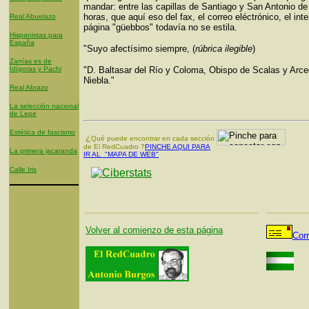
mandar: entre las capillas de Santiago y San Antonio de
horas, que aquí eso del fax, el correo eléctrónico, el inte
Real Abuelazo
página "güebbos" todavía no se estila.
Hispanistas para
España
"Suyo afectísimo siempre, (
rúbrica ilegible
)
Zarrías es de
Idígoras y Pachi
"D. Baltasar del Río y Coloma, Obispo de Scalas y Arce
Niebla."
Real Abrazo
La selección nacional
de Lepe
Estética de fascismo
¿
Qué puede encontrar en cada sección
de El RedCuadro ?
PINCHE AQUI PARA
La primera jacaranda
IR AL "MAPA DE WEB"
Calle Iris
Volver al comienzo de esta página
Cor