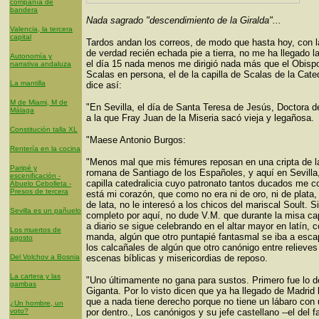
compañía de
bandera
Nada sagrado "descendimiento de la Giralda"...
Valencia, la tercera
capital
Tardos andan los correos, de modo que hasta hoy, con l
de verdad recién echada pie a tierra, no me ha llegado l
Autonomía y
el día 15 nada menos me dirigió nada más que el Obisp
narrativa andaluza
Scalas en persona, el de la capilla de Scalas de la Cate
La mantilla
dice así:
M de Miami, M de
"En Sevilla, el día de Santa Teresa de Jesús, Doctora de
Málaga
a la que Fray Juan de la Miseria sacó vieja y legañosa.
Constitución talla XL
"Maese Antonio Burgos:
Rentería en la cocina
"Menos mal que mis fémures reposan en una cripta de la
Paripé y
romana de Santiago de los Españoles, y aquí en Sevilla,
escenificación -
capilla catedralicia cuyo patronato tantos ducados me c
Abuelo Cebolleta -
Presos de tercera
está mi corazón, que como no era ni de oro, ni de plata, 
de lata, no le interesó a los chicos del mariscal Soult. S
Sevilla es un pañuelo
completo por aquí, no dude V.M. que durante la misa cap
a diario se sigue celebrando en el altar mayor en latín,
Los muertos de
manda, algún que otro puntapié fantasmal se iba a esca
agosto
los calcañales de algún que otro canónigo entre relieves
Del Volchov a Bosnia
escenas bíblicas y misericordias de reposo.
La cartera y las
"Uno últimamente no gana para sustos. Primero fue lo d
gambas
Giganta. Por lo visto dicen que ya ha llegado de Madrid l
que a nada tiene derecho porque no tiene un lábaro con
¿Un hombre, un
voto?
por dentro., Los canónigos y su jefe castellano --el del fa