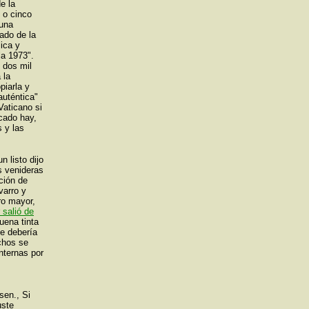
e la
o o cinco
 una
cado de la
ica y
la 1973".
e dos mil
 la
piarla y
auténtica"
Vaticano si
cado hay,
s y las
n listo dijo
s venideras
ción de
varro y
tro mayor,
 salió de
uena tinta
ue debería
chos se
nternas por
sen., Si
uste