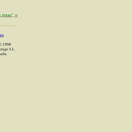
 horas", n
reo
© 1998
stigo S.L.
paña.