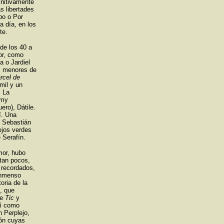
finitivamente
s libertades
bo o Por
a día, en los
te.
de los 40 a
or, como
 o Jardiel
as menores de
rcel de
mil y un
. La
umy
ero), Dátile.
í. Una
 Sebastián
ejos verdes
 Serafín.
mor, hubo
tan pocos,
 recordados,
nmenso
oria de la
a, que
de
Tic
y
sí como
 Perplejo,
ión cuyas