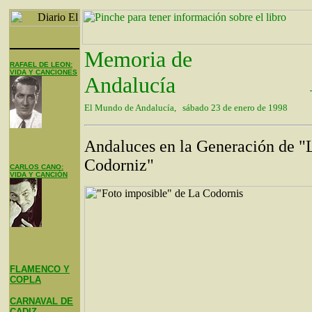
Memoria de
RAFAEL DE LEON:
VIDA Y CANCIONES
Andalucía
El Mundo de Andalucía, sábado 23 de enero de 1998
Andaluces en la Generación de "
Codorniz"
CARLOS CANO:
VIDA Y CANCIÓN
FLAMENCO Y
COPLA
CARNAVAL DE
CADIZ