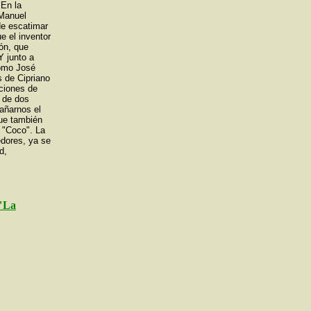
 En la
 Manuel
de escatimar
e el inventor
ión, que
Y junto a
como José
s de Cipriano
cciones de
o de dos
añarnos el
que también
 "Coco". La
edores, ya se
d,
 "La