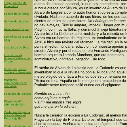
Fraga, bomba de
recreo del soldado nacional, lo que hoy entendemos por
Palomares
aunque creada por Mihura, es un invento de Alvaro de La
Alvaro de Laiglesia como autor humorístico está compl
La foto de la tortilla
olvidado. Nadie se acuerda de sus libros, de los que La
cientos de miles de ejemplares:
Un náufrago en la sopa,
Un helado al corte
no hay almejas, Dios le ampare, imbécil
. Humor con mu
Pitigrilli, con mucha Italia, y con mucha vieja literatura 
Altramuces y pipas
Alvaro hizo La Codorniz a su medida, y a la medida de 
Los niños de la Coca
Alvaro era un hombre del régimen, ex combatiente de la 
Cola
Azul, e hizo una revista del régimen. La maldad, en la re
ponía el lector, nunca la redacción, compuesta apenas po
Los chicos de Preu
director Alvaro y por el redactor-jefe Fernando Perdigue
hombre-orquesta llamado Marciano, que era secretario,
Los niños del
Hospicio salen en el
administrativo, contable, pagador... de todo.
Corpus
El mérito de Alvaro de Laiglesia con La Codorniz es que 
Como pequeñas
inventaban lo que la revista no ponía. Nunca vino aquel 
novias con limosnera
meteorológico de crítica a Franco que se comentaba en 
Marineros
"Reina en toda España un fresco general procedente de G
condecorados de
Probablemente tampoco salió nunca aquel epigrama:
chocolate
Bombín es a bombón
La talega del cosario
como cojín es a equis,
El que vende
y a mí me importa tres equis
jabones de olor
que me cierren la edición...
Verdadera biografía
Nunca le cerraron la edición a La Codorniz, al menos ha
falsa de Pepe el
Escocés(y II)
Fraga con la Ley de Prensa. Esto es, el temporal que c
el de la censura. Hecha a la medida del régimen de Fra
Verdadera biografía