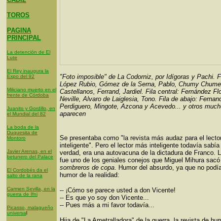
TOROS
PAGINA
PRINCIPAL
La detención de El
Lute
El Rey inaugura la
"Foto imposible" de La Codorniz, por Idígoras y Pachi. Fi
Expo del 92
López Rubio, Gómez de la Serna, Pablo, Chumy Chumez
Miliciano muerto en el
Castellanos, Ferrand, Jardiel. Fila central: Fernández Fl
frente de Córdoba
Neville, Alvaro de Laiglesia, Tono. Fila de abajo: Fernan
Perdiguero, Mingote, Azcona y Acevedo... y otros muc
Juanito y Gordillo, en
aparecen
el Mundial del 82
La boda de la
Duquesita de
Se presentaba como "la revista más audaz para el lect
Montoro
inteligente". Pero el lector más inteligente todavía sabía
Javier Arenas, en el
verdad, era una autovacuna de la dictadura de Franco. 
betunero del Palace
fue uno de los geniales conejos que Miguel Mihura sac
sombreros de copa
. Humor del absurdo, ya que no podí
El Cordobés da el
humor de la realidad:
salto de la rana
Carmen Sevilla, en la
-- ¡Cómo se parece usted a don Vicente!
guerra de Ifni
-- Es que yo soy don Vicente...
-- Pues más a mi favor todavía...
Picasso, malagueño
universa
l
Hija de "La Ametralladora" de la guerra, la revista de hu