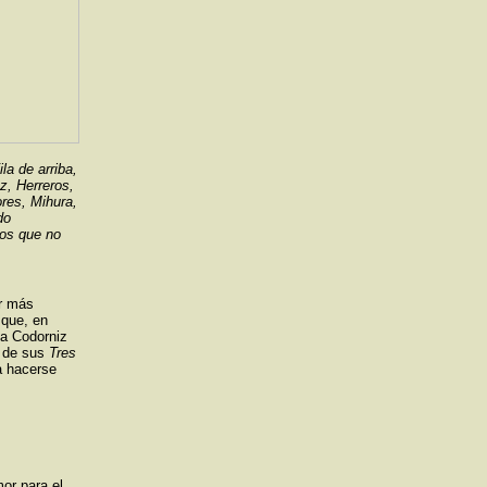
la de arriba,
, Herreros,
ores, Mihura,
do
hos que no
or más
 que, en
La Codorniz
ó de sus
Tres
a hacerse
mor para el