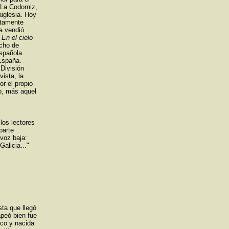
 La Codorniz,
iglesia. Hoy
etamente
ra vendió
 En el cielo
cho de
española.
España.
División
vista, la
r el propio
ro, más aquel
los lectores
parte
voz baja:
alicia..."
sta que llegó
apeó bien fue
nco y nacida