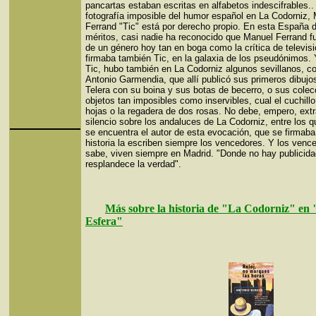
pancartas estaban escritas en alfabetos indescifrables..
fotografía imposible del humor español en La Codorniz,
Ferrand "Tic" está por derecho propio. En esta España 
méritos, casi nadie ha reconocido que Manuel Ferrand fu
de un género hoy tan en boga como la crítica de televis
firmaba también Tic, en la galaxia de los pseudónimos. 
Tic, hubo también en La Codorniz algunos sevillanos, 
Antonio Garmendia, que allí publicó sus primeros dibujo
Telera con su boina y sus botas de becerro, o sus cole
objetos tan imposibles como inservibles, cual el cuchill
hojas o la regadera de dos rosas. No debe, empero, extr
silencio sobre los andaluces de La Codorniz, entre los 
se encuentra el autor de esta evocación, que se firmaba
historia la escriben siempre los vencedores. Y los venc
sabe, viven siempre en Madrid. "Donde no hay publicida
resplandece la verdad".
Más sobre la historia de "La Codorniz" en
Esfera"