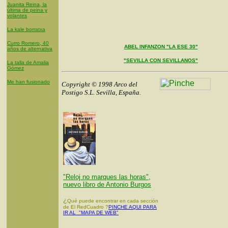
Juanita Reina, la
última de peina y
volantes
La kale borratxa
Curro Romero, 40
ABEL INFANZON "LA ESE 30"
años de alternativa
"SEVILLA CON SEVILLANOS"
La talla de Amalia
Gómez
Me han fusionado
Copyright © 1998 Arco del
Postigo S.L. Sevilla, España.
"Reloj no marques las horas",
nuevo libro de Antonio Burgos
¿
Qué puede encontrar en cada sección
de El RedCuadro ?
PINCHE AQUI PARA
IR AL "MAPA DE WEB"