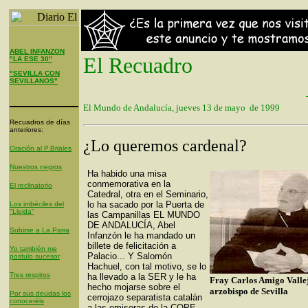
ABEL INFANZON
El Recuadro
"LA ESE 30"
"SEVILLA CON
SEVILLANOS"
El Mundo de Andalucía, jueves 13 de mayo de 1999
Recuadros de días
anteriores:
¿Lo queremos cardenal?
Oración al P.Briales
Nuestros negros
Ha habido una misa
conmemorativa en la
El reclinatorio
Catedral, otra en el Seminario,
lo ha sacado por la Puerta de
Los imbéciles del
"Lleida"
las Campanillas EL MUNDO
DE ANDALUCÍA, Abel
Subirse a La Parra
Infanzón le ha mandado un
billete de felicitación a
Yo también me
Palacio... Y Salomón
postulo sucesor
Hachuel, con tal motivo, se lo
Tres respiros
ha llevado a la SER y le ha
Fray Carlos Amigo Valle
hecho mojarse sobre el
arzobispo de Sevilla
Por sus deudas los
cerrojazo separatista catalán
conoceréis
a las emisoras de la COPE.