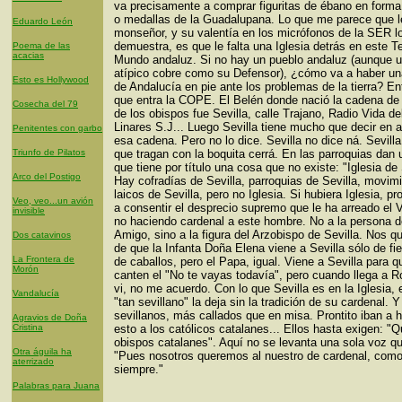
va precisamente a comprar figuritas de ébano en forma
o medallas de la Guadalupana. Lo que me parece que l
Eduardo León
monseñor, y su valentía en los micrófonos de la SER l
demuestra, es que le falta una Iglesia detrás en este T
Poema de las
acacias
Mundo andaluz. Si no hay un pueblo andaluz (aunque u
atípico cobre como su Defensor), ¿cómo va a haber una
Esto es Hollywood
de Andalucía en pie ante los problemas de la tierra? En
que entra la COPE. El Belén donde nació la cadena de
Cosecha del 79
de los obispos fue Sevilla, calle Trajano, Radio Vida de
Linares S.J... Luego Sevilla tiene mucho que decir en 
Penitentes con garbo
esa cadena. Pero no lo dice. Sevilla no dice ná. Sevilla
Triunfo de Pilatos
que tragan con la boquita cerrá. En las parroquias dan 
que tiene por título una cosa que no existe: "Iglesia de 
Arco del Postigo
Hay cofradías de Sevilla, parroquias de Sevilla, movim
laicos de Sevilla, pero no Iglesia. Si hubiera Iglesia, pro
Veo, veo...un avión
a consentir el desprecio supremo que le ha arreado el 
invisible
no haciendo cardenal a este hombre. No a la persona d
Amigo, sino a la figura del Arzobispo de Sevilla. Nos 
Dos catavinos
de que la Infanta Doña Elena viene a Sevilla sólo de fie
La Frontera de
de caballos, pero el Papa, igual. Viene a Sevilla para q
Morón
canten el "No te vayas todavía", pero cuando llega a R
vi, no me acuerdo. Con lo que Sevilla es en la Iglesia,
Vandalucía
"tan sevillano" la deja sin la tradición de su cardenal. Y
sevillanos, más callados que en misa. Prontito iban a h
Agravios de Doña
Cristina
esto a los católicos catalanes... Ellos hasta exigen: 
obispos catalanes". Aquí no se levanta una sola voz qu
Otra águila ha
"Pues nosotros queremos al nuestro de cardenal, com
aterrizado
siempre."
Palabras para Juana