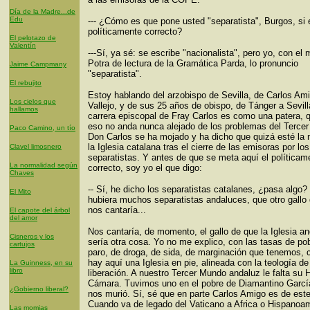
Día de la Madre...de
Edu
--- ¿Cómo es que pone usted "separatista", Burgos, si
políticamente correcto?
El pelotazo de
Valentín
---Sí, ya sé: se escribe "nacionalista", pero yo, con el
Potra de lectura de la Gramática Parda, lo pronuncio
Jaime Campmany
"separatista".
El rebujito
Estoy hablando del arzobispo de Sevilla, de Carlos Am
Los cielos que
Vallejo, y de sus 25 años de obispo, de Tánger a Sevill
hallamos
carrera episcopal de Fray Carlos es como una patera, q
eso no anda nunca alejado de los problemas del Terce
Paco Camino, un tío
Don Carlos se ha mojado y ha dicho que quizá esté la
la Iglesia catalana tras el cierre de las emisoras por los
Clavel limosnero
separatistas. Y antes de que se meta aquí el políticam
La normalidad según
correcto, soy yo el que digo:
Chaves
-- Sí, he dicho los separatistas catalanes, ¿pasa algo?
El Mito
hubiera muchos separatistas andaluces, que otro gallo
nos cantaría...
El capote del árbol
del amor
Nos cantaría, de momento, el gallo de que la Iglesia a
Cisneros y los
sería otra cosa. Yo no me explico, con las tasas de po
cartujos
paro, de droga, de sida, de marginación que tenemos,
hay aquí una Iglesia en pie, alineada con la teología de
La Guinness, en su
libro
liberación. A nuestro Tercer Mundo andaluz le falta su 
Cámara. Tuvimos uno en el pobre de Diamantino Garcí
¿Gobierno liberal?
nos murió. Sí, sé que en parte Carlos Amigo es de este
Cuando va de legado del Vaticano a Africa o Hispanoa
Las momias