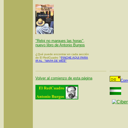
"Reloj no marques las horas",
nuevo libro de Antonio Burgos
¿
Qué puede encontrar en cada sección
de El RedCuadro ?
PINCHE AQUI PARA
IR AL "MAPA DE WEB"
Volver al comienzo de esta página
Corr