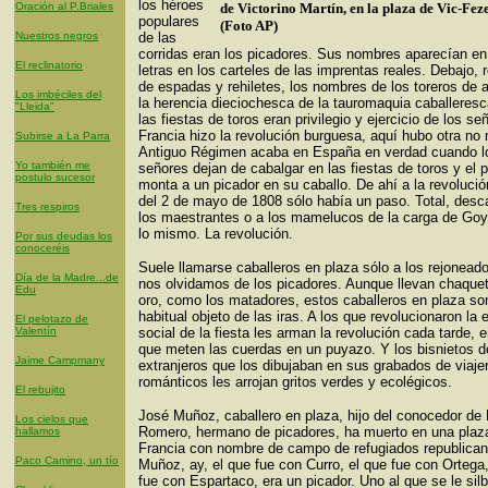
los héroes
Oración al P.Briales
de Victorino Martín, en la plaza de Vic-Fez
populares
(Foto AP)
Nuestros negros
de las
corridas eran los picadores. Sus nombres aparecían e
El reclinatorio
letras en los carteles de las imprentas reales. Debajo, 
de espadas y rehiletes, los nombres de los toreros de a
Los imbéciles del
la herencia dieciochesca de la tauromaquia caballeres
"Lleida"
las fiestas de toros eran privilegio y ejercicio de los se
Francia hizo la revolución burguesa, aquí hubo otra no 
Subirse a La Parra
Antiguo Régimen acaba en España en verdad cuando l
Yo también me
señores dejan de cabalgar en las fiestas de toros y el 
postulo sucesor
monta a un picador en su caballo. De ahí a la revolució
del 2 de mayo de 1808 sólo había un paso. Total, desc
Tres respiros
los maestrantes o a los mamelucos de la carga de Goy
lo mismo. La revolución.
Por sus deudas los
conoceréis
Suele llamarse caballeros en plaza sólo a los rejoneado
Día de la Madre...de
nos olvidamos de los picadores. Aunque llevan chaqueti
Edu
oro, como los matadores, estos caballeros en plaza so
habitual objeto de las iras. A los que revolucionaron la 
El pelotazo de
Valentín
social de la fiesta les arman la revolución cada tarde, 
que meten las cuerdas en un puyazo. Y los bisnietos d
Jaime Campmany
extranjeros que los dibujaban en sus grabados de viaje
románticos les arrojan gritos verdes y ecolégicos.
El rebujito
José Muñoz, caballero en plaza, hijo del conocedor de 
Los cielos que
Romero, hermano de picadores, ha muerto en una plaz
hallamos
Francia con nombre de campo de refugiados republican
Paco Camino, un tío
Muñoz, ay, el que fue con Curro, el que fue con Ortega,
fue con Espartaco, era un picador. Uno al que se le silb