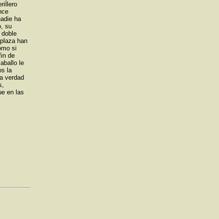
illero
nce
nadie ha
, su
 doble
 plaza han
omo si
fin de
aballo le
os la
la verdad
s,
ue en las