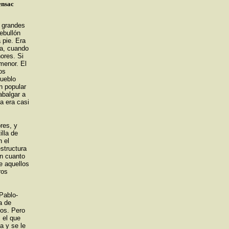
ensac
n grandes
rebullón
 pie. Era
ca, cuando
ñores. Si
menor. El
os
pueblo
n popular
abalgar a
a era casi
res, y
lla de
n el
estructura
en cuanto
e aquellos
ros
Pablo-
a de
os. Pero
 el que
a y se le