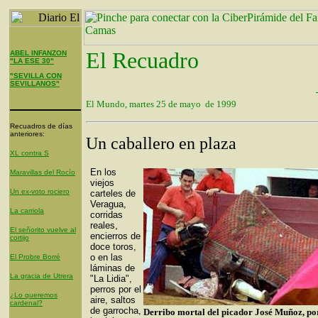
El Recuadro
ABEL INFANZON
"LA ESE 30"
"SEVILLA CON
SEVILLANOS"
El Mundo, martes 25 de mayo de 1999
Recuadros de días
anteriores:
Un caballero en plaza
XL contra S
En los
Maravillas del Rocío
viejos
Un ex-voto rociero
carteles de
Veragua,
La carriola
corridas
reales,
El señorito vuelve al
encierros de
cortijo
doce toros,
o en las
El Probre Borré
láminas de
La gracia de Utrera
"La Lidia",
perros por el
¿Lo queremos
aire, saltos
cardenal?
de garrocha,
Derribo mortal del picador José Muñoz, po