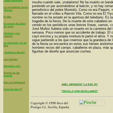
Clavel limosnero
insulta cuando sale, ¡matatoros! No ha muerto un bander
poniendo un par asomándose al balcón, y no hay roma
La normalidad según
periodístico del pobre Montoliú. Como no era Paquirri, 
Chaves
llamado en el vídeo a Ramón Vila. Como no era El Yiyo
El Mito
nombre no ha estado en la apertura del telediario. Es la
tragedia de la fiesta. De la muerte de este caballero en
El capote del árbol
venido en los periódicos unas breves líneas, vamos, c
del amor
José Muñoz hubiera sido un muerto en la carretera del 
semana. Poco menos que un accidente de trabajo. El c
Cisneros y los
cayó encima y su propia montura le partió el alma. Y n
cartujos
sigue partiendo a los que creemos que la grandeza de 
La Guinness, en su
de la fiesta se encuentra en estos sus héroes anónimo
libro
hombres recios del campo, caballeros en plaza, más q
figuritas de diseño que anuncian coches.
¿Gobierno liberal?
Las momias
Eduardo León
Poema de las
acacias
Esto es Hollywood
ABEL INFANZON "LA ESE 30"
Cosecha del 79
"SEVILLA CON SEVILLANOS"
Copyright © 1998 Arco del
Postigo S.L. Sevilla, España.