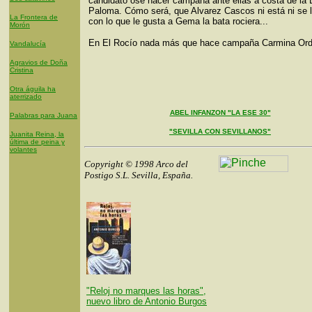
candidato ose hacer campaña ante ellas a costa de la 
Paloma. Cómo será, que Alvarez Cascos ni está ni se l
La Frontera de
con lo que le gusta a Gema la bata rociera...
Morón
En El Rocío nada más que hace campaña Carmina Or
Vandalucía
Agravios de Doña
Cristina
Otra águila ha
aterrizado
ABEL INFANZON "LA ESE 30"
Palabras para Juana
"SEVILLA CON SEVILLANOS"
Juanita Reina, la
última de peina y
volantes
Copyright © 1998 Arco del
Postigo S.L. Sevilla, España.
"Reloj no marques las horas",
nuevo libro de Antonio Burgos