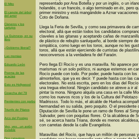
representado por Ana Botella y por un inglés, o un irlan
El Mito
holandés, o un francés, o algo terminado en
és
, pero q
primer ministro y está mangándole a Aznar vacaciones 
El capote del árbol
del amor
Coto de Doñana.
Cisneros y los
Llega la Feria de Sevilla, y como sea primavera de ca
cartujos
electoral, allá que están todos los candidatos compran
claveles a las gitanas y aceptando cañas de manzanill
La Guinness, en su
libro
de plástico de rebujito sanluqueño, al borde siempre de
simpática, como luego en los toros, aunque no les gust
¿Gobierno liberal?
toros, allá que están ejerciendo de curristas de plastilin
neoconversos a la verdadera fe del Faraón.
Las momias
Pero llega El Rocío y es una maravilla. No aparece por
Eduardo León
marismas ni un solo político, ni aunque estemos en c
Poema de las
Rocío puede con todo. Por poder, puede hasta con los
acacias
almonteños, que ya es decir. Y puede hasta con las 
electorales. No está escrita, pero en los días del Rocío
Esto es Hollywood
una tregua electoral. Ningún candidato se atreve a ir al
pintar la mona. Ninguno alquila una casa en la calle Mo
Cosecha del 79
como los nuevos ricos y los de la Cultura del Pelotazo
Madrissss. Todo lo más, el alcalde de Huelva acompañ
Penitentes con garbo
hermandad en su salida, pero poquito. O el presidente 
Triunfo de Pilatos
Diputación de Sevilla le pone un ramo de flores al Sim
Salvador, pero con poquitas flores. O la alcaldesa de Se
Arco del Postigo
sé, se acerca hasta Triana, donde es menos alcaldesa
con carretas desde la calle Evangelista.
Veo, veo...un avión
invisible
Maravillas del Rocío, que haya un millón de personas 
Dos catavinos