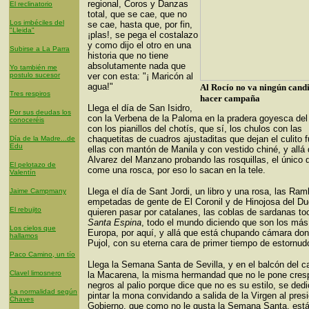
regional, Coros y Danzas
El reclinatorio
total, que se cae, que no
Los imbéciles del
se cae, hasta que, por fin,
"Lleida"
¡plas!, se pega el costalazo
y como dijo el otro en una
Subirse a La Parra
historia que no tiene
absolutamente nada que
Yo también me
postulo sucesor
ver con esta: "¡ Maricón al
agua!"
Al Rocío no va ningún cand
Tres respiros
hacer campaña
Llega el día de San Isidro,
Por sus deudas los
con la Verbena de la Paloma en la pradera goyesca del
conoceréis
con los pianillos del chotís, que sí, los chulos con las
chaquetitas de cuadros ajustaditas que dejan el culito f
Día de la Madre...de
Edu
ellas con mantón de Manila y con vestido chiné, y allá
Alvarez del Manzano probando las rosquillas, el único 
El pelotazo de
come una rosca, por eso lo sacan en la tele.
Valentín
Llega el día de Sant Jordi, un libro y una rosa, las Ram
Jaime Campmany
empetadas de gente de El Coronil y de Hinojosa del D
El rebujito
quieren pasar por catalanes, las coblas de sardanas t
Santa Espina
, todo el mundo
diciendo que son los más
Los cielos que
Europa, por aquí, y allá que está chupando cámara don
hallamos
Pujol, con su eterna cara de primer tiempo de estornud
Paco Camino, un tío
Llega la Semana Santa de Sevilla, y en el balcón del ca
Clavel limosnero
la Macarena, la misma hermandad que no le pone cre
negros al palio porque dice que no es su estilo, se ded
La normalidad según
pintar la mona convidando a salida de la Virgen al pres
Chaves
Gobierno, que como no le gusta la Semana Santa, est