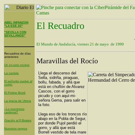
El Recuadro
ABEL INFANZON
"LA ESE 30"
"SEVILLA CON
SEVILLANOS"
El Mundo de Andalucía, viernes 21 de mayo de 1999
Recuadros de días
anteriores:
Maravillas del Rocío
Un ex-voto rociero
Llega el descenso del
La carriola
Sella, sidriña, piraguas,
El señorito vuelve al
bollu, fabada, y allá que
cortijo
está en chuflón de Alvarez
Cascos, con el gorro
El Probre Borré
picudo y
con aquí-mi-
señora Gema, para salir en
La gracia de Utrera
la foto.
¿Lo queremos
cardenal?
Llega eso de los troncos río
abajo en la Pobla de Segur,
Oración al P.Briales
por donde Pujol perdió el
gorro, y allá que está
Nuestros negros
Borrell vestido de tela mare