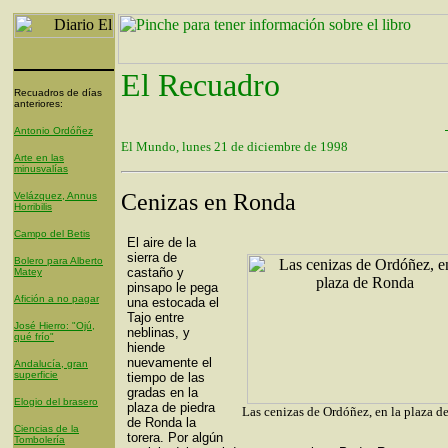
El Recuadro
Recuadros de días
anteriores:
Antonio Ordóñez
El Mundo, lunes 21 de diciembre de 1998
Arte en las
minusvalías
Cenizas en Ronda
Velázquez, Annus
Horribilis
Campo del Betis
El aire de la
sierra de
Bolero para Alberto
castaño y
Matey
pinsapo le pega
Afición a no pagar
una estocada el
Tajo entre
José Hierro: "Ojú,
neblinas, y
qué frío"
hiende
nuevamente el
Andalucía, gran
superficie
tiempo de las
gradas en la
Elogio del brasero
plaza de piedra
Las cenizas de Ordóñez, en la plaza 
de Ronda la
Ciencias de la
torera. Por algún
Tombolería