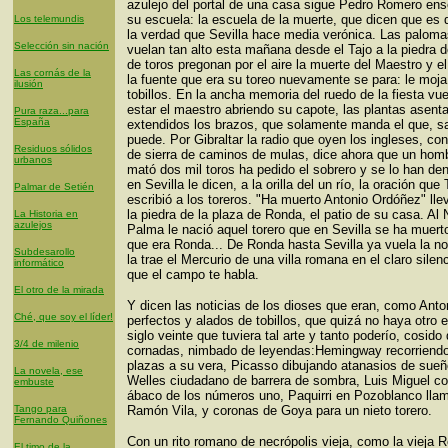
azulejo del portal de una casa sigue Pedro Romero en
su escuela: la escuela de la muerte, que dicen que es
Los telemundis
la verdad que Sevilla hace media verónica. Las palom
Selección sin nación
vuelan tan alto esta mañana desde el Tajo a la piedra d
de toros pregonan por el aire la muerte del Maestro y e
Las cornás de la
la fuente que era su toreo nuevamente se para: le moja
ilusión
tobillos. En la ancha memoria del ruedo de la fiesta vu
estar el maestro abriendo su capote, las plantas asent
Pura raza...para
España
extendidos los brazos, que solamente manda el que, s
puede. Por Gibraltar la radio que oyen los ingleses, co
Residuos sólidos
de sierra de caminos de mulas, dice ahora que un hom
urbanos
mató dos mil toros ha pedido el sobrero y se lo han de
en Sevilla le dicen, a la orilla del un río, la oración que 
Palmar de Setién
escribió a los toreros. "Ha muerto Antonio Ordóñez" lle
la piedra de la plaza de Ronda, el patio de su casa. Al 
La Historia en
azulejos
Palma le nació aquel torero que en Sevilla se ha muert
que era Ronda... De Ronda hasta Sevilla ya vuela la no
Subdesarollo
la trae el Mercurio de una villa romana en el claro silen
informático
que el campo te habla.
El otro de la mirada
Y dicen las noticias de los dioses que eran, como Anto
Ché, que soy el líder!
perfectos y alados de tobillos, que quizá no haya otro e
siglo veinte que tuviera tal arte y tanto poderío, cosido
3/4 de milenio
cornadas, nimbado de leyendas:Hemingway recorriendo
plazas a su vera, Picasso dibujando atanasios de sue
La novela, ese
Welles ciudadano de barrera de sombra, Luis Miguel co
embuste
ábaco de los números uno, Paquirri en Pozoblanco lla
Tango para
Ramón Vila, y coronas de Goya para un nieto torero.
Fernando Quiñones
Con un rito romano de necrópolis vieja, como la vieja 
El timo de la