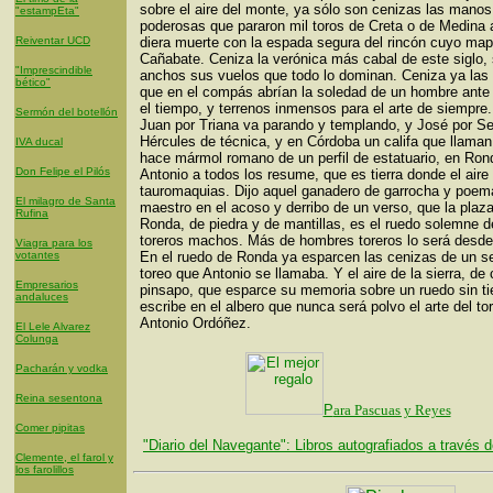
sobre el aire del monte, ya sólo son cenizas las manos
"estampEta"
poderosas que pararon mil toros de Creta o de Medina 
Reiventar UCD
diera muerte con la espada segura del rincón cuyo map
Cañabate. Ceniza la verónica más cabal de este siglo,
"Imprescindible
anchos sus vuelos que todo lo dominan. Ceniza ya las 
bético"
que en el compás abrían la soledad de un hombre ante 
el tiempo, y terrenos inmensos para el arte de siempre
Sermón del botellón
Juan por Triana va parando y templando, y José por Se
Hércules de técnica, y en Córdoba un califa que llama
IVA ducal
hace mármol romano de un perfil de estatuario, en Ron
Don Felipe el Pilós
Antonio a todos los resume, que es tierra donde el aire
tauromaquias. Dijo aquel ganadero de garrocha y poem
El milagro de Santa
maestro en el acoso y derribo de un verso, que la plaz
Rufina
Ronda, de piedra y de mantillas, es el ruedo solemne d
toreros machos. Más de hombres toreros lo será desde
Viagra para los
votantes
En el ruedo de Ronda ya esparcen las cenizas de un se
toreo que Antonio se llamaba. Y el aire de la sierra, de
Empresarios
pinsapo, que esparce su memoria sobre un ruedo sin t
andaluces
escribe en el albero que nunca será polvo el arte del t
Antonio Ordóñez.
El Lele Alvarez
Colunga
Pacharán y vodka
Reina sesentona
P
ara Pascuas y Reyes
Comer pipitas
"Diario del Navegante": Libros autografiados a través d
Clemente, el farol y
los farolillos