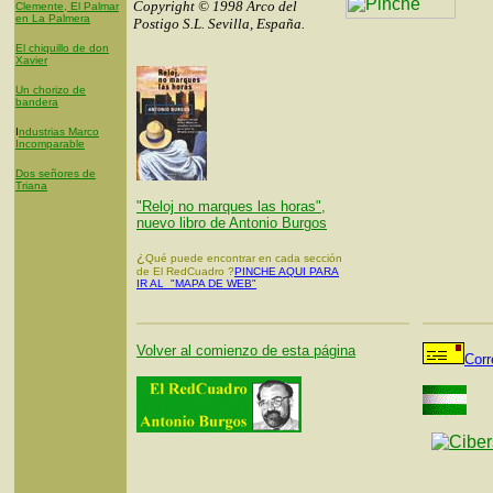
Copyright © 1998 Arco del
Clemente, El Palmar
en La Palmera
Postigo S.L. Sevilla, España.
El chiquillo de don
Xavier
Un chorizo de
bandera
I
ndustrias Marco
Incomparable
Dos señores de
Triana
"Reloj no marques las horas",
nuevo libro de Antonio Burgos
¿
Qué puede encontrar en cada sección
de El RedCuadro ?
PINCHE AQUI PARA
IR AL "MAPA DE WEB"
Volver al comienzo de esta página
Corr