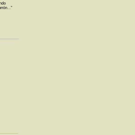
endo
rrón..."