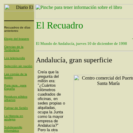
El Recuadro
Recuadros de días
anteriores:
Elogio del brasero
El Mundo de Andalucía, jueves 10 de diciembre de 1998
Ciencias de la
Tombolería
Andalucía, gran superficie
Los telemundis
Selección sin nación
Creía que la
Las cornás de la
pregunta del
ilusión
millón era:
"¿Cuántos
Pura raza...para
España
kilómetros
cuadrados de
Residuos sólidos
oficinas, en
urbanos
sedes propias o
alquiladas,
Palmar de Setién
ocupa la Junta
La Historia en
como la mayor
azulejos
empresa de
Andalucía?"
Subdesarollo
Pero la otra
informático