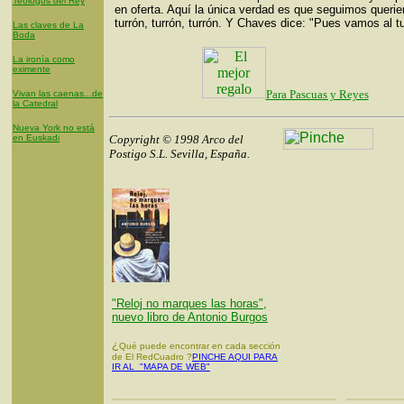
Teólogos del Rey
en oferta. Aquí la única verdad es que seguimos queri
turrón, turrón, turrón. Y Chaves dice: "Pues vamos al tu
Las claves de La
Boda
La ironía como
eximente
Para Pascuas y Reyes
Vivan las caenas...de
la Catedral
Nueva York no está
en Euskadi
Copyright © 1998 Arco del
Postigo S.L. Sevilla, España.
"Reloj no marques las horas",
nuevo libro de Antonio Burgos
¿
Qué puede encontrar en cada sección
de El RedCuadro ?
PINCHE AQUI PARA
IR AL "MAPA DE WEB"