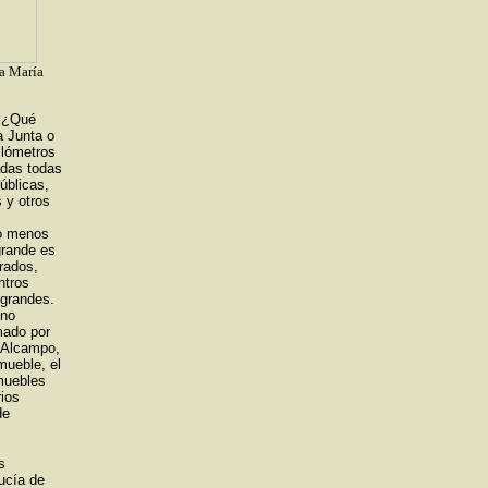
ta María
 "¿Qué
a Junta o
ilómetros
adas todas
úblicas,
 y otros
lo menos
grande es
rados,
ntros
 grandes.
ino
rmado por
, Alcampo,
mueble, el
muebles
ios
de
s
ucía de