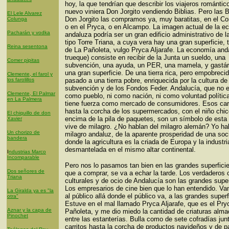
hoy, la que tendrían que describir los viajeros romántico
nuevo viniera Don Jorgito vendiendo Biblias. Pero las B
El Lele Alvarez
Don Jorgito las compramos ya, muy baratitas, en el Co
Colunga
o en el Pryca, o en Alcampo. La imagen actual de la 
Pacharán y vodka
andaluza podría ser un gran edificio administrativo de l
tipo Torre Triana, a cuya vera hay una gran superficie, 
Reina sesentona
de La Pañoleta, vulgo Pryca Aljarafe. La economía and
trueque) consiste en recibir de la Junta un sueldo, una
Comer pipitas
subvención, una ayuda, un PER, una mamela, y gastár
una gran superficie. De una tierra rica, pero empobrec
Clemente, el farol y
los farolillos
pasado a una tierra pobre, enriquecida por la cultura de 
subvención y de los Fondos Feder. Andalucía, que no e
Clemente, El Palmar
como pueblo, ni como nación, ni como voluntad política
en La Palmera
tiene fuerza como mercado de consumidores. Esos car
hasta la corcha de los supermercados, con el niño chi
El chiquillo de don
encima de la pila de paquetes, son un símbolo de esta 
Xavier
vive de milagro. ¿No hablan del milagro alemán? Yo hab
Un chorizo de
milagro andaluz, de la aparente prosperidad de una so
bandera
donde la agricultura es la criada de Europa y la industri
desmantelada en el mismo altar continental.
I
ndustrias Marco
Incomparable
Pero nos lo pasamos tan bien en las grandes superfici
Dos señores de
que a comprar, se va a echar la tarde. Los verdaderos 
Triana
culturales y de ocio de Andalucía son las grandes super
Los empresarios de cine bien que lo han entendido. Va
La Giralda ya es "la
al público allá donde el público va, a las grandes superf
otra"
Estuve en el mal llamado Pryca Aljarafe, que es el Pry
Aznar y la capa de
Pañoleta, y me dio miedo la cantidad de criaturas alm
Pinochet
entre las estanterías. Bulla como de sete cofradías jun
carritos hasta la corcha de productos navideños y de pa