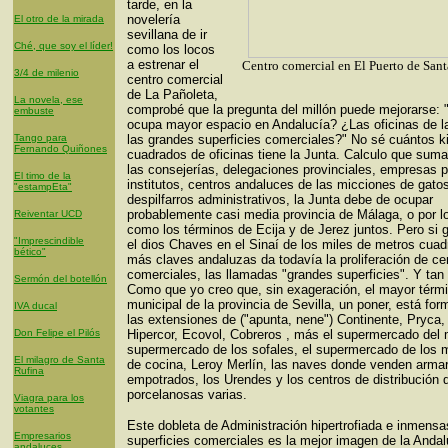
tarde, en la
novelería
El otro de la mirada
sevillana de ir
Ché, que soy el líder!
como los locos
a estrenar el
Centro comercial en El Puerto de San
3/4 de milenio
centro comercial
de La Pañoleta,
La novela, ese
comprobé que la pregunta del millón puede mejorarse:
embuste
ocupa mayor espacio en Andalucía? ¿Las oficinas de l
Tango para
las grandes superficies comerciales?" No sé cuántos k
Fernando Quiñones
cuadrados de oficinas tiene la Junta. Calculo que sum
las consejerías, delegaciones provinciales, empresas p
El timo de la
institutos, centros andaluces de las micciones de gatos
"estampEta"
despilfarros administrativos, la Junta debe de ocupar
probablemente casi media provincia de Málaga, o por 
Reiventar UCD
como los términos de Ecija y de Jerez juntos. Pero si 
"Imprescindible
el dios Chaves en el Sinaí de los miles de metros cuad
bético"
más claves andaluzas da todavía la proliferación de ce
comerciales, las llamadas "grandes superficies". Y tan
Sermón del botellón
Como que yo creo que, sin exageración, el mayor térm
municipal de la provincia de Sevilla, un poner, está fo
IVA ducal
las extensiones de ("apunta, nene") Continente, Pryca
Don Felipe el Pilós
Hipercor, Ecovol, Cobreros , más el supermercado del 
supermercado de los sofales, el supermercado de los 
El milagro de Santa
de cocina, Leroy Merlín, las naves donde venden armar
Rufina
empotrados, los Urendes y los centros de distribución 
porcelanosas varias.
Viagra para los
votantes
Este dobleta de Administración hipertrofiada e inmensa
Empresarios
superficies comerciales es la mejor imagen de la Andal
andaluces