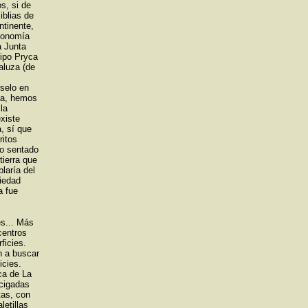
s, si de
iblias de
ntinente,
economía
a Junta
tipo Pryca
aluza (de
selo en
ida, hemos
la
xiste
, sí que
ritos
co sentado
tierra que
laría del
ciedad
a fue
es... Más
centros
ficies.
n a buscar
icies.
ca de La
acigadas
tas, con
letillas