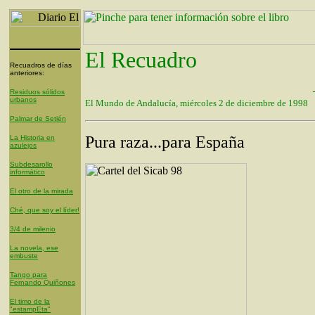
El Recuadro
Recuadros de días
anteriores:
Residuos sólidos
urbanos
El Mundo de Andalucía, miércoles 2 de diciembre de 1998
Palmar de Setién
Pura raza...para España
La Historia en
azulejos
Subdesarollo
informático
El otro de la mirada
Ché, que soy el líder!
3/4 de milenio
La novela, ese
embuste
Tango para
Fernando Quiñones
El timo de la
"estampEta"