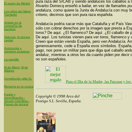
pura raza del SICAB y siendo andaluces los caballos a 
El teatro de Mérida
Alvarito Domecq enseñó a bailar, en vez de llamarles
pu
andaluza
, como quiere la Junta de Andalucía con muy 
Los niños del Mago
criterio, decimos que son pura raza española.
Tranlarán
Arriado en la
Andalucía podría sacar más que Cataluña y el País Vas
compañía de
sólo con cobrar derechos por la imagen que presta a E
bandera
toros? De aquí. ¿El flamenco? De aquí. ¿El caballo de 
De aquí. Los turistas vienen para ver toros, flamenco y 
Valencia, la tercera
capital
Creen que están viendo España, pero ven Andalucía. An
generosamente, cede a España esos símbolos. España
Autonomía y
pago, nos pone un militar para que diga qué caballo and
narrativa andaluza
andaluz, mientras a otros les da cuanto piden por decir 
no son españoles.
La mantilla
M de Miami, M de
Málaga
Constitución talla XL
Para el Día de la Madre, las Pascuas y los
Rentería en la cocina
Paripé y
Copyright © 1998 Arco del
escenificación -
Postigo S.L. Sevilla, España.
Abuelo Cebolleta -
Presos de tercera