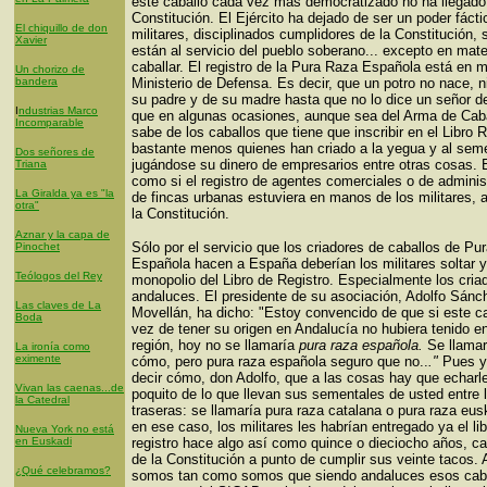
este caballo cada vez más democratizado no ha llegado
Constitución. El Ejército ha dejado de ser un poder fácti
El chiquillo de don
militares, disciplinados cumplidores de la Constitución,
Xavier
están al servicio del pueblo soberano... excepto en mate
caballar. El registro de la Pura Raza Española está en 
Un chorizo de
bandera
Ministerio de Defensa. Es decir, que un potro no nace, n
su padre y de su madre hasta que no lo dice un señor d
I
ndustrias Marco
que en algunas ocasiones, aunque sea del Arma de Caba
Incomparable
sabe de los caballos que tiene que inscribir en el Libro R
bastante menos quienes han criado a la yegua y al seme
Dos señores de
jugándose su dinero de empresarios entre otras cosas. 
Triana
como si el registro de agentes comerciales o de adminis
La Giralda ya es "la
de fincas urbanas estuviera en manos de los militares, 
otra"
la Constitución.
Aznar y la capa de
Sólo por el servicio que los criadores de caballos de Pu
Pinochet
Española hacen a España deberían los militares soltar y
Teólogos del Rey
monopolio del Libro de Registro. Especialmente los cria
andaluces. El presidente de su asociación, Adolfo Sánc
Las claves de La
Movellán, ha dicho: "Estoy convencido de que si este ca
Boda
vez de tener su origen en Andalucía no hubiera tenido en
región, hoy no se llamaría
pura raza española.
Se llamar
La ironía como
eximente
cómo, pero pura raza española seguro que no..
."
Pues yo
decir cómo, don Adolfo, que a las cosas hay que echarl
Vivan las caenas...de
poquito de lo que llevan sus sementales de usted entre 
la Catedral
traseras: se llamaría pura raza catalana o pura raza eus
en ese caso, los militares les habrían entregado ya el li
Nueva York no está
en Euskadi
registro hace algo así como quince o dieciocho años, ca
de la Constitución a punto de cumplir sus veinte tacos. 
¿Qué celebramos?
somos tan como somos que siendo andaluces esos cab