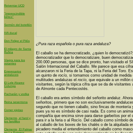
Reiventar UCD
"Imprescindible
bético"
Sermón del botellón
IVA ducal
Don Felipe el Pilós
¿Pura raza española o pura raza andaluza?
El milagro de Santa
Rufina
El caballo se ha democratizado, ¿quien lo democratizó?,
democratizador que lo democratizare, buen democratizad
Viagra para los
200.000 personas, que se dice pronto, han visitado el S
votantes
Salón Internacional del Caballo. Me parece que esa cifra
alcanzaron ni la Feria de la Tapa, ni la Feria del Toro. Es
Empresarios
andaluces
un quinto de
rocío,
si tomamos como unidad de medida 
multitudes andaluzas el
rocío
, que equivale a un millón 
El Lele Alvarez
visitantes, según la tópica cifra que se da de visitantes 
Colunga
de Almonte cada Pentecostés.
Pacharán y vodka
El caballo era antes símbolo del señorito andaluz. Ahor
señoritos, primero que no son exclusivamente andaluces
Reina sesentona
segundo que no tienen caballo, sino fincas de montería 
Comer pipitas
pues ya no es símbolo de casi nada. Es como un anima
compañía que encima sirve para darse garbeítos por el
Clemente, el farol y
para ir a la feria o al Rocío. Del caballo como símbolo d
los farolillos
al caballo de los boxes de los chalés o de la alquilada e
picadero media el entendimiento del caballo como masc
Clemente, El Palmar
en La Palmera