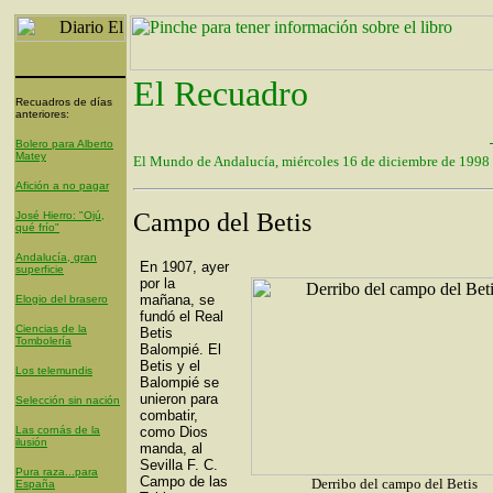
El Recuadro
Recuadros de días
anteriores:
Bolero para Alberto
Matey
El Mundo de Andalucía, miércoles 16 de diciembre de 1998
Afición a no pagar
Campo del Betis
José Hierro: "Ojú,
qué frío"
Andalucía, gran
En 1907, ayer
superficie
por la
mañana, se
Elogio del brasero
fundó el Real
Ciencias de la
Betis
Tombolería
Balompié. El
Betis y el
Los telemundis
Balompié se
unieron para
Selección sin nación
combatir,
Las cornás de la
como Dios
ilusión
manda, al
Sevilla F. C.
Pura raza...para
Campo de las
Derribo del campo del Betis
España