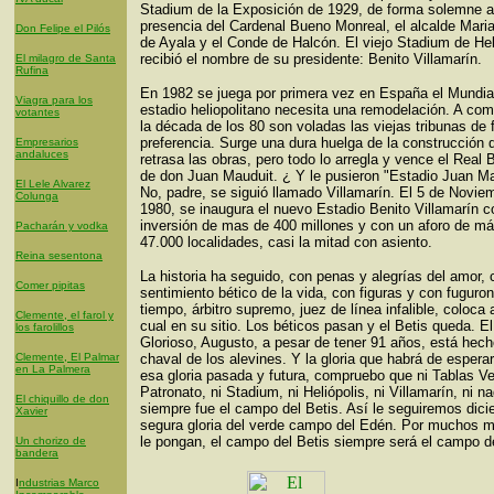
Stadium de la Exposición de 1929, de forma solemne a
presencia del Cardenal Bueno Monreal, el alcalde Mari
Don Felipe el Pilós
de Ayala y el Conde de Halcón. El viejo Stadium de Hel
recibió el nombre de su presidente: Benito Villamarín.
El milagro de Santa
Rufina
En 1982 se juega por primera vez en España el Mundial
Viagra para los
estadio heliopolitano necesita una remodelación. A co
votantes
la década de los 80 son voladas las viejas tribunas de 
preferencia. Surge una dura huelga de la construcción 
Empresarios
andaluces
retrasa las obras, pero todo lo arregla y vence el Real 
de don Juan Mauduit. ¿ Y le pusieron "Estadio Juan M
El Lele Alvarez
No, padre, se siguió llamado Villamarín. El 5 de Novie
Colunga
1980, se inaugura el nuevo Estadio Benito Villamarín 
inversión de mas de 400 millones y con un aforo de m
Pacharán y vodka
47.000 localidades, casi la mitad con asiento.
Reina sesentona
La historia ha seguido, con penas y alegrías del amor, 
Comer pipitas
sentimiento bético de la vida, con figuras y con fuguron
tiempo, árbitro supremo, juez de línea infalible, coloca
Clemente, el farol y
cual en su sitio. Los béticos pasan y el Betis queda. El
los farolillos
Glorioso, Augusto, a pesar de tener 91 años, está hec
Clemente, El Palmar
chaval de los alevines. Y la gloria que habrá de espera
en La Palmera
esa gloria pasada y futura, compruebo que ni Tablas Ve
Patronato, ni Stadium, ni Heliópolis, ni Villamarín, ni n
El chiquillo de don
siempre fue el campo del Betis. Así le seguiremos dici
Xavier
segura gloria del verde campo del Edén. Por muchos 
le pongan, el campo del Betis siempre será el campo de
Un chorizo de
bandera
I
ndustrias Marco