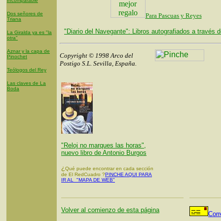
Incomparable
Dos señores de
Para Pascuas y Reyes
Triana
"Diario del Navegante": Libros autografiados a través d
La Giralda ya es "la
otra"
Aznar y la capa de
Copyright © 1998 Arco del
Pinochet
Postigo S.L. Sevilla, España.
Teólogos del Rey
Las claves de La
Boda
"Reloj no marques las horas",
nuevo libro de Antonio Burgos
¿
Qué puede encontrar en cada sección
de El RedCuadro ?
PINCHE AQUI PARA
IR AL "MAPA DE WEB"
Volver al comienzo de esta página
Corr