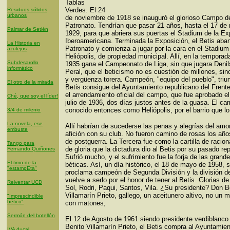
Tablas
Verdes. El 24
Residuos sólidos
urbanos
de noviembre de 1918 se inauguró el glorioso Campo d
Patronato. Tendrían que pasar 21 años, hasta el 17 de
Palmar de Setién
1929, para que abriera sus puertas el Stadium de la Ex
Iberoamericana. Terminada la Exposición, el Betis aba
La Historia en
Patronato y comienza a jugar por la cara en el Stadium
azulejos
Heliópolis, de propiedad municipal. Allí, en la temporad
Subdesarollo
1935 gana el Campeonato de Liga, sin que jugara Denil
informático
Peral, que el beticismo no es cuestión de millones, si
y vergüenza torera. Campeón, "equipo del pueblo", triun
El otro de la mirada
Betis consigue del Ayuntamiento republicano del Frent
el arrendamiento oficial del campo, que fue aprobado el
Ché, que soy el líder!
julio de 1936, dos días justos antes de la guasa. El c
conocido entonces como Heliópolis, por el barrio que l
3/4 de milenio
La novela, ese
Allí habrían de sucederse las penas y alegrías del amor
embuste
afición con su club. No fueron camino de rosas los año
de postguerra. La Tercera fue como la cartilla de racio
Tango para
de gloria que la dictadura dio al Betis por su pasado re
Fernando Quiñones
Sufrió mucho, y el sufrimiento fue la forja de las grand
El timo de la
béticas. Así, un día histórico, el 18 de mayo de 1958, 
"estampEta"
proclama campeón de Segunda División y la división d
vuelve a serlo por el honor de tener al Betis. Glorias d
Reiventar UCD
Sol, Rodri, Paqui, Santos, Vila. ¿Su presidente? Don B
Villamarín Prieto, gallego, un aceitunero altivo, no un 
"Imprescindible
bético"
con matones,
Sermón del botellón
El 12 de Agosto de 1961 siendo presidente verdiblanco
Benito Villamarín Prieto, el Betis compra al Ayuntamien
IVA ducal