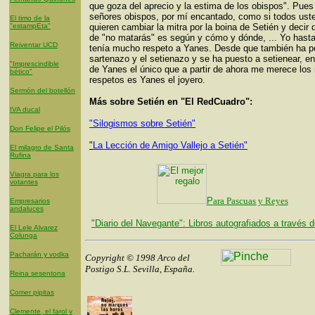
que goza del aprecio y la estima de los obispos". Pues
señores obispos, por mí encantado, como si todos ust
El timo de la
"estampEta"
quieren cambiar la mitra por la boina de Setién y decir
de "no matarás" es según y cómo y dónde, ... Yo hasta
Reiventar UCD
tenía mucho respeto a Yanes. Desde que también ha p
sartenazo y el setienazo y se ha puesto a setienear, e
"Imprescindible
de Yanes el único que a partir de ahora me merece lo
bético"
respetos es Yanes el joyero.
Sermón del botellón
Más sobre Setién en "El RedCuadro":
IVA ducal
"Silogismos sobre Setién"
Don Felipe el Pilós
"
La Lección de Amigo Vallejo a Setién"
El milagro de Santa
Rufina
Viagra para los
votantes
P
ara Pascuas y Reyes
Empresarios
andaluces
"Diario del Navegante": Libros autografiados a través d
El Lele Alvarez
Colunga
Pacharán y vodka
Copyright © 1998 Arco del
Postigo S.L. Sevilla, España.
Reina sesentona
Comer pipitas
Clemente, el farol y