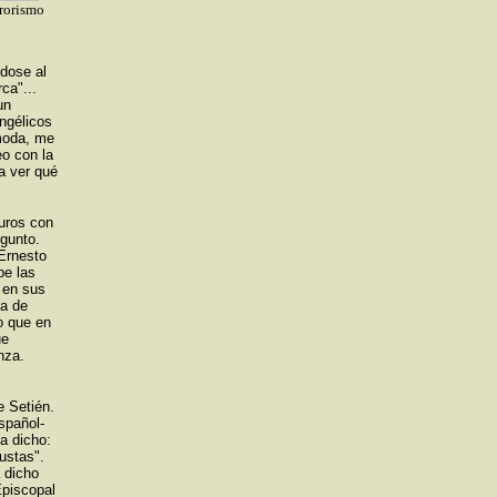
rrorismo
ndose al
ca"...
un
ngélicos
moda, me
eo con la
a ver qué
muros con
gunto.
 Ernesto
be las
 en sus
la de
o que en
ue
nza.
e Setién.
spañol-
ha dicho:
ustas".
 dicho
Episcopal