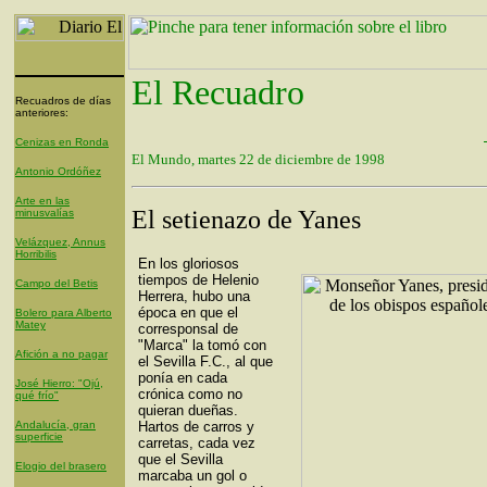
El Recuadro
Recuadros de días
anteriores:
Cenizas en Ronda
El Mundo, martes 22 de diciembre de 1998
Antonio Ordóñez
Arte en las
El setienazo de Yanes
minusvalías
Velázquez, Annus
Horribilis
En los gloriosos
tiempos de Helenio
Campo del Betis
Herrera, hubo una
época en que el
Bolero para Alberto
Matey
corresponsal de
"Marca" la tomó con
Afición a no pagar
el Sevilla F.C., al que
ponía en cada
José Hierro: "Ojú,
crónica como no
qué frío"
quieran dueñas.
Andalucía, gran
Hartos de carros y
superficie
carretas, cada vez
que el Sevilla
Elogio del brasero
marcaba un gol o