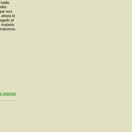
 nada,
edes
 que eso
 ahora le
egado el
n materia
s máximos
e Internet