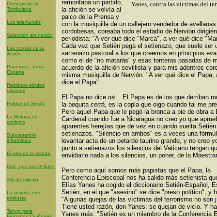
remontaba un partido,
Yanes, contra las víctimas del te
Ciencias de la
la afición se volvía al
Tombolería
palco de la Prensa y
Los telemundis
con la musiquilla de un callejero vendedor de avellanas
cordobesas, coreaba todo el estadio de Nervión dirigié
Selección sin nación
periodista: "A ver qué dice "Marca", a ver qué dice "Mar
Cada vez que Setién pega el setienazo, que suele ser 
Las cornás de la
sartenazo pastoral a los que creemos en principios eva
ilusión
como el de "no matarás" y esas tonteras pasadas de 
Pura raza...para
acuerdo de la afición sevillista y para mis adentros cor
España
misma musiquilla de Nervión: "A ver qué dice el Papa, 
dice el Papa"...
Residuos sólidos
urbanos
El Papa no dice
ná
... El Papa es de los que derriban 
Palmar de Setién
la boquita
cerrá,
es la copla que oigo cuando tal me pre
Pero aquel Papa que le pegó la bronca a pie de obra a
La Historia en
Cardenal cuando fue a Nicaragua no creo yo que aprue
azulejos
aparentes herejías que de vez en cuando suelta Setién
setienazos. "Silencio en ambos" es a veces una fórmu
Subdesarollo
levantar acta de un petardo taurino grande, y no creo y
informático
punto a setienazos los silencios del Vaticano tengan q
El otro de la mirada
envidiarle nada a los silencios, un poner, de la Maestra
Ché, que soy el líder!
Pero como aquí somos más papistas que el Papa, la
Conferencia Episcopal nos ha salido más setienista qu
3/4 de milenio
Elías Yanes ha cogido el diccionario Setién-Español, E
Setién, en el que "asesino" se dice "preso político", y 
La novela, ese
embuste
"Algunas quejas de las víctimas del terrorismo no son j
Tiene usted razón, don Yanes: se quejan de vicio. Y ha
Tango para
Yanes más: "Setién es un miembro de la Conferencia 
Fernando Quiñones