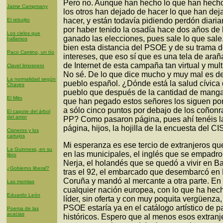
Pero no. Aunque han hecho lo que han hech
Jaime Campmany
los otros han dejado de hacer lo que han dej
hacer, y están todavía pidiendo perdón diari
El rebujito
por haber tenido la osadía hace dos años de
Los cielos que
ganado las elecciones, pues sale lo que sale
hallamos
bien esta distancia del PSOE y de su trama 
Paco Camino, un tío
intereses, que eso sí que es una tela de arañ
de Internet de esta campaña tan virtual y mul
Clavel limosnero
No sé. De lo que dice mucho y muy mal es de
La normalidad según
pueblo español. ¿Dónde está la salud cívica
Chaves
pueblo que después de la cantidad de mang
El Mito
que han pegado estos señores los siguen p
a sólo cinco puntos por debajo de los coñonr
El capote del árbol
del amor
PP? Como pasaron página, pues ahí tenéis l
página, hijos, la hojilla de la encuesta del CI
Cisneros y los
cartujos
Mi esperanza es ese tercio de extranjeros qu
La Guinness, en su
en las municipales, el inglés que se empadr
libro
Nerja, el holandés que se quedó a vivir en B
¿Gobierno liberal?
tras el 92, el embarcado que desembarcó en
Coruña y mandó al mercante a otra parte. En
Las momias
cualquier nación europea, con lo que ha hech
Eduardo León
líder, sin oferta y con muy poquita vergüenza,
PSOE estaría ya en el catálogo artístico de p
Poema de las
acacias
históricos. Espero que al menos esos extranj