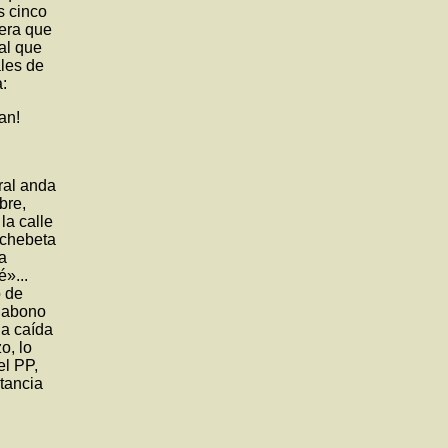
s cinco
iera que
 al que
ales de
:
an!
ral anda
bre,
la calle
achebeta
da
é»...
o de
l abono
la caída
o, lo
el PP,
stancia