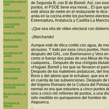
El señorito vuelve al
de Segunda B, con B de Borrell. Así, con eso
cortijo
puntos, el PSOE tiene esa moral... El que qu
El Probre Borré
esté ahora de metre en el restaurante le dice
anda en la cocina entre los pucheros elector
La gracia de Utrera
Extremadura, Andalucía y Castilla-La Mancha
¿Lo queremos
cardenal?
-¡Que sea otra de vídeo electoral con doberm
Oración al P.Briales
-¡Marchando!
Nuestros negros
Aunque esté de ética cortito con agua, de mo
El reclinatorio
alcoyano. Y todo por esos cinco puntos. Hom
Los imbéciles del
después del GAL, con Barrionuevo y Vera en 
"Lleida"
como si fueran dos patas de una Mesa de H
Subirse a La Parra
cualquiera... Después de esa chirigota titula
«Huguet, Borrell y los que se llevaron el parn
Yo también me
Después de los maletines andaluces, del lin
postulo sucesor
Bono y del abono que le echaban, que era e
Tres respiros
en cuenta de las subvenciones. Después de 
del Imperio Romano de la Cultura del Pelotaz
Por sus deudas los
conoceréis
normal no era que estuviera a cinco puntos d
sino a cinco mil millones de puntos, a una di
Día de la Madre...de
Edu
sólo medible en quinquenios del hombre de
Atapuerca.
El pelotazo de
Valentín