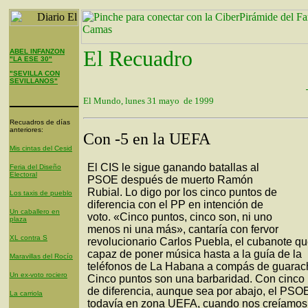
El Recuadro
ABEL INFANZON
"LA ESE 30"
"SEVILLA CON
SEVILLANOS"
El Mundo, lunes 31 mayo de 1999
Recuadros de días
anteriores:
Con -5 en la UEFA
Mis cintas del Cesid
El CIS le sigue ganando batallas al
Feria del Diseño
Electoral
PSOE después de muerto Ramón
Rubial. Lo digo por los cinco puntos de
Los taxis de pueblo
diferencia con el PP en intención de
Un caballero en
voto. «Cinco puntos, cinco son, ni uno
plaza
menos ni una más», cantaría con fervor
XL contra S
revolucionario Carlos Puebla, el cubanote qu
capaz de poner música hasta a la guía de la
Maravillas del Rocío
teléfonos de La Habana a compás de guarac
Un ex-voto rociero
Cinco puntos son una barbaridad. Con cinco
de diferencia, aunque sea por abajo, el PSO
La carriola
todavía en zona UEFA, cuando nos creíamos