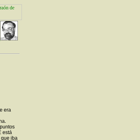
e era
ha.
 puntos
E está
 que iba