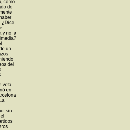
o, como
ado de
amente
 haber
. ¿Dice
de
a y no la
timedia?
l
 de un
azos
oniendo
aos del
a
S.
e vota
onó en
arcelona
 La
o, sin
 el
artidos
eros